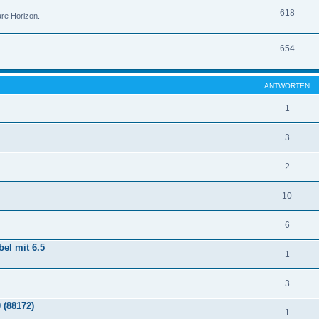
618
re Horizon.
654
ANTWORTEN
1
3
2
10
6
el mit 6.5
1
3
 (88172)
1