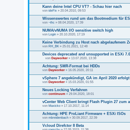
i
Kann deine Intel CPU VT? - Schau hier nach
a
von
n
ideFix
» 20.04.2010, 09:53
h
a
Wissenswertes rund um das Bootmedium für ES
n
von
~thc
» 08.04.2020, 17:39
g
NUMA/vNUMA I/O sensitive switch high
von
Login
» 20.10.2020, 17:19
Keine Verbindung zu Host nach abgelaufenem Zer
von
RH_BK
» 25.01.2021, 12:48
Devices deprecated and unsupported in ESXi 7.0
von
Dayworker
» 13.07.2020, 13:38
D
a
Achtung: SMR-Format bei HDDs
t
von
Dayworker
» 16.05.2020, 20:11
e
i
vSphere 7 angekündigt, GA im April 2020 erfolgt
a
von
n
Dayworker
» 15.03.2020, 01:55
h
a
Neues Locking Verfahren
n
von
continuum
» 29.04.2020, 18:01
g
vCenter Web Client bringt Flash Plugin 27 zum 
von
Maxicko
» 17.10.2017, 11:14
Achtung: HPE ProLiant Firmware + ESXi ISOs
von
mbreidenbach
» 30.09.2017, 22:39
Vcloud Direfctor 8 Beta
von
roeschu
» 27.05.2015, 11:38