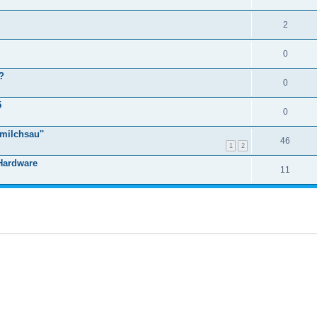
2
0
?
0
5
0
milchsau''
46
1
2
 Hardware
11