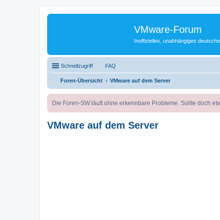
VMware-Forum
Inoffizielles, unabhängiges deuts
Schnellzugriff
FAQ
Foren-Übersicht
VMware auf dem Server
Die Foren-SW läuft ohne erkennbare Probleme. Sollte doch etw
VMware auf dem Server