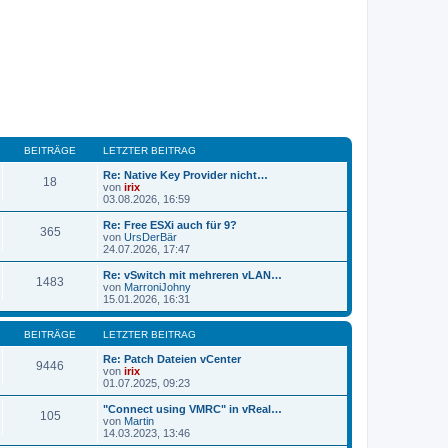
BEITRÄGE
LETZTER BEITRAG
Re: Native Key Provider nicht…
18
von
irix
N
03.08.2026, 16:59
e
u
Re: Free ESXi auch für 9?
365
e
von
UrsDerBär
s
N
24.07.2026, 17:47
t
e
e
u
Re: vSwitch mit mehreren vLAN…
1483
r
e
von
MarroniJohny
B
s
N
15.01.2026, 16:31
e
t
e
i
e
u
t
r
e
BEITRÄGE
LETZTER BEITRAG
r
B
s
a
e
t
Re: Patch Dateien vCenter
9446
g
i
e
von
irix
t
N
r
01.07.2025, 09:23
r
e
B
a
u
e
"Connect using VMRC" in vReal…
105
g
e
i
von
Martin
s
t
N
14.03.2023, 13:46
t
r
e