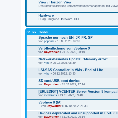
View / Horizon View
Deskopvirtualisierung und Anwendungsmanagement mit VMwa
Hardware
ESX(i)-taugliche Hardware, HCL .....
AKTIVE THEMEN
Sprache nur noch EN, JP, FR, SP
von
pcpanik
» 18.05.2026, 07:10
Veröffentlichung von vSphere 9
von
Dayworker
» 24.06.2025, 08:19
Netzwerkbasiertes Update: "Memory error"
von
~thc
» 05.03.2025, 08:39
LSI-SAS Controller in VMs - End of Life
von
~thc
» 06.12.2022, 13:33
SD card/USB boot device
von
Dayworker
» 15.07.2022, 17:14
[ERLEDIGT] VCENTER Server Version 8 kompatib
von
mcdaniels
» 24.11.2022, 09:40
vSphere 8 (IA)
von
Dayworker
» 16.10.2022, 21:33
D
a
Devices deprecated and unsupported in ESXi 8.0
t
von
Dayworker
» 31.08.2022, 06:14
e