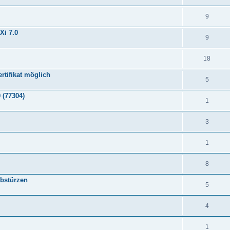
9
Xi 7.0
9
18
tifikat möglich
5
 (77304)
1
3
1
8
abstürzen
5
4
1