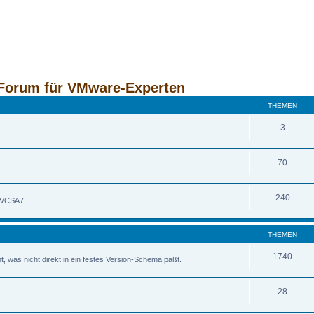
Forum für VMware-Experten
THEMEN
3
70
240
 VCSA7.
THEMEN
1740
was nicht direkt in ein festes Version-Schema paßt.
28