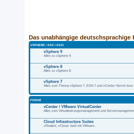
Das unabhängige deutschsprachige 
VSPHERE / ESX / ESXI
vSphere 9
Alles zu vSphere 9
vSphere 8
Alles zu vSphere 8
vSphere 7
Alles zum Thema vSphere 7, ESXi 7 und vCenter-Server bzw
FORUM
vCenter / VMware VirtualCenter
Alles zum Virtualisierungsmanagement und Servermanagement, 
Cloud Infrastructure Suites
vRealize, vCloud: IaaS mit VMware.