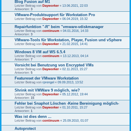
Blog Fusion auf M1
Letzter Beitrag von
Dayworker
«
13.06.2021, 22:03
Antworten:
3
VMware-Produktsupport für Workstation Pro
Letzter Beitrag von
Dayworker
«
06.04.2019, 15:32
Repairfunktion "-R" beim "vmware-vdiskmanager
Letzter Beitrag von
continuum
«
04.01.2016, 14:33
Antworten:
3
VMware-Tools für Workstation, Player, Fusion und vSphere
Letzter Beitrag von
Dayworker
«
21.02.2015, 14:41
Windows 8 VM auf WS 6.5.4
Letzter Beitrag von
continuum
«
13.12.2013, 04:14
Antworten:
7
Vorsicht bei Benutzung von Encrypted VMs
Letzter Beitrag von
Dayworker
«
02.11.2013, 15:27
Antworten:
5
Featureset der VMware Workstation
Letzter Beitrag von
rprengel
«
09.09.2013, 13:52
Shrink mit VMWare 9 möglich, wie?
Letzter Beitrag von
Dayworker
«
05.12.2012, 19:44
Antworten:
15
Fehler bei Snaphot Löschen -Keine Bereinigung möglich-
Letzter Beitrag von
Dayworker
«
01.10.2011, 15:27
Antworten:
1
Was ist dies denn ...
Letzter Beitrag von
continuum
«
25.09.2010, 01:07
Autoprotect