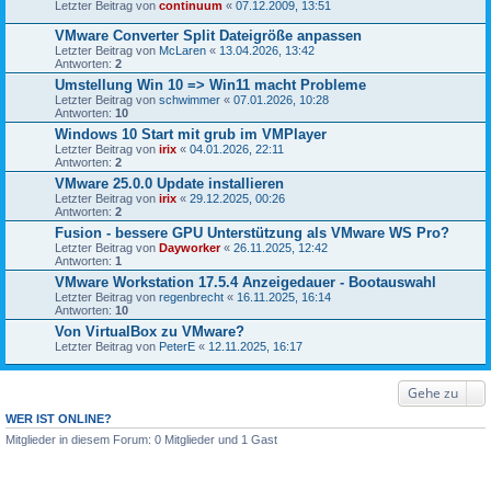
Letzter Beitrag von
continuum
«
07.12.2009, 13:51
VMware Converter Split Dateigröße anpassen
Letzter Beitrag von
McLaren
«
13.04.2026, 13:42
Antworten:
2
Umstellung Win 10 => Win11 macht Probleme
Letzter Beitrag von
schwimmer
«
07.01.2026, 10:28
Antworten:
10
Windows 10 Start mit grub im VMPlayer
Letzter Beitrag von
irix
«
04.01.2026, 22:11
Antworten:
2
VMware 25.0.0 Update installieren
Letzter Beitrag von
irix
«
29.12.2025, 00:26
Antworten:
2
Fusion - bessere GPU Unterstützung als VMware WS Pro?
Letzter Beitrag von
Dayworker
«
26.11.2025, 12:42
Antworten:
1
VMware Workstation 17.5.4 Anzeigedauer - Bootauswahl
Letzter Beitrag von
regenbrecht
«
16.11.2025, 16:14
Antworten:
10
Von VirtualBox zu VMware?
Letzter Beitrag von
PeterE
«
12.11.2025, 16:17
Gehe zu
WER IST ONLINE?
Mitglieder in diesem Forum: 0 Mitglieder und 1 Gast