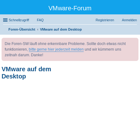
VMware-Forum
Schnellzugriff
FAQ
Registrieren
Anmelden
Foren-Übersicht
VMware auf dem Desktop
uc
Die Foren-SW läuft ohne erkennbare Probleme. Sollte doch etwas nicht
he
funktionieren,
bitte gerne hier jederzeit melden
und wir kümmern uns
zeitnah darum. Danke!
VMware auf dem
Desktop