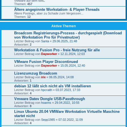
VMware auf dem MAC
Themen:
457
Ältere angepinnte Workstation- & Player-Threads
Ältere Postings, aber zu Schade zum Vergessen...
Themen:
12
Aktive Themen
Broadcom Registrierungs-Prozess - durchgespielt (Download
von Workstation Pro für Privatnutzer)
Letzter Beitrag von
Santa
«
29.06.2025, 21:48
Antworten:
2
Workstation & Fusion Pro - freie Nutzung für alle
Letzter Beitrag von
Dayworker
«
12.11.2024, 12:03
VMware Fusion Player Discontinued
Letzter Beitrag von
Dayworker
«
15.05.2024, 12:40
Lizenzumzug Broadcom
Letzter Beitrag von
irix
«
06.05.2024, 14:08
Antworten:
1
debian 12 läßt sich nicht als VM installieren
Letzter Beitrag von
hpcraith
«
03.07.2023, 17:33
Antworten:
4
Vmware Datev Dongle USB-Passthrough
Letzter Beitrag von
hoanns
«
29.04.2022, 10:55
Antworten:
8
Linux Ubuntu 20.04 VMWare Workstation Virtuelle Maschine
startet nicht
Letzter Beitrag von
Sepp1985
«
07.02.2022, 11:09
Antworten:
4