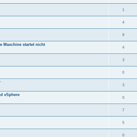
1
4
8
 Maschine startet nicht
4
3
0
r
3
nd vSphere
0
7
5
0