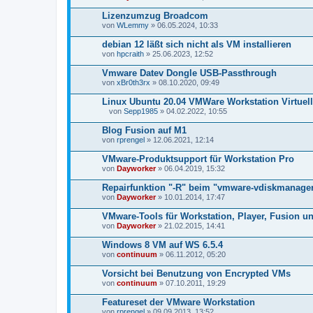
Lizenzumzug Broadcom
von
WLemmy
» 06.05.2024, 10:33
debian 12 läßt sich nicht als VM installieren
von
hpcraith
» 25.06.2023, 12:52
Vmware Datev Dongle USB-Passthrough
von
xBr0th3rx
» 08.10.2020, 09:49
Linux Ubuntu 20.04 VMWare Workstation Virtuelle
von
Sepp1985
» 04.02.2022, 10:55
D
a
Blog Fusion auf M1
t
von
rprengel
» 12.06.2021, 12:14
e
i
VMware-Produktsupport für Workstation Pro
a
von
n
Dayworker
» 06.04.2019, 15:32
h
a
Repairfunktion "-R" beim "vmware-vdiskmanage
n
von
Dayworker
» 10.01.2014, 17:47
g
VMware-Tools für Workstation, Player, Fusion u
von
Dayworker
» 21.02.2015, 14:41
Windows 8 VM auf WS 6.5.4
von
continuum
» 06.11.2012, 05:20
Vorsicht bei Benutzung von Encrypted VMs
von
continuum
» 07.10.2011, 19:29
Featureset der VMware Workstation
von
rprengel
» 09.09.2013, 13:52