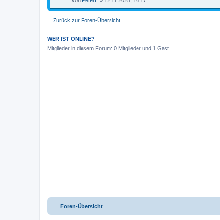
von
PeterE
» 12.11.2025, 16:17
g
Zurück zur Foren-Übersicht
WER IST ONLINE?
Mitglieder in diesem Forum: 0 Mitglieder und 1 Gast
Foren-Übersicht