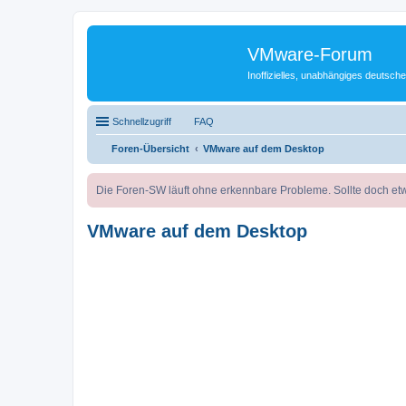
VMware-Forum
Inoffizielles, unabhängiges deuts
Schnellzugriff
FAQ
Foren-Übersicht
VMware auf dem Desktop
Die Foren-SW läuft ohne erkennbare Probleme. Sollte doch etw
VMware auf dem Desktop