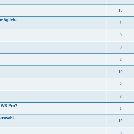
15
 möglich-
1
0
0
2
10
2
2
e WS Pro?
1
auswahl
10
0