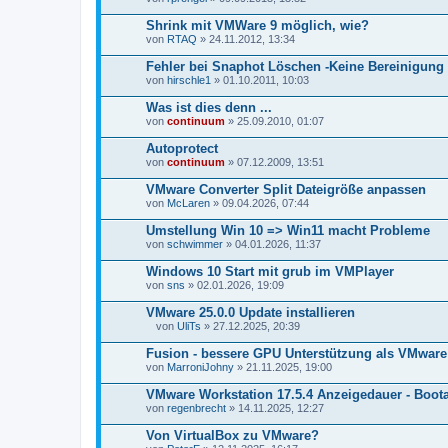
Shrink mit VMWare 9 möglich, wie?
von
RTAQ
» 24.11.2012, 13:34
Fehler bei Snaphot Löschen -Keine Bereinigung
von
hirschle1
» 01.10.2011, 10:03
Was ist dies denn ...
von
continuum
» 25.09.2010, 01:07
Autoprotect
von
continuum
» 07.12.2009, 13:51
VMware Converter Split Dateigröße anpassen
von
McLaren
» 09.04.2026, 07:44
Umstellung Win 10 => Win11 macht Probleme
von
schwimmer
» 04.01.2026, 11:37
Windows 10 Start mit grub im VMPlayer
von
sns
» 02.01.2026, 19:09
VMware 25.0.0 Update installieren
von
UliTs
» 27.12.2025, 20:39
D
a
Fusion - bessere GPU Unterstützung als VMwar
t
von
MarroniJohny
» 21.11.2025, 19:00
e
i
VMware Workstation 17.5.4 Anzeigedauer - Boot
a
von
n
regenbrecht
» 14.11.2025, 12:27
h
a
Von VirtualBox zu VMware?
n