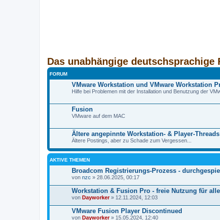
Das unabhängige deutschsprachige 
FORUM
VMware Workstation und VMware Workstation P
Hilfe bei Problemen mit der Installation und Benutzung der 
Fusion
VMware auf dem MAC
Ältere angepinnte Workstation- & Player-Threads
Ältere Postings, aber zu Schade zum Vergessen...
AKTIVE THEMEN
Broadcom Registrierungs-Prozess - durchgespiel
von
nzc
» 28.06.2025, 00:17
Workstation & Fusion Pro - freie Nutzung für alle
von
Dayworker
» 12.11.2024, 12:03
VMware Fusion Player Discontinued
von
Dayworker
» 15.05.2024, 12:40