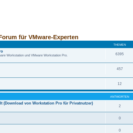
Forum für VMware-Experten
THEMEN
ro
6395
VMware Workstation und VMware Workstation Pro.
457
12
ANTWORTEN
t (Download von Workstation Pro für Privatnutzer)
2
0
0