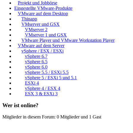
Projekt und Jobbörse
Eingestellte VMware-Produkte
VMware auf dem Desktop
Thinapp
VMserver und GSX
VMserver 2
VMserver 1 und GSX
VMware Player und VMware Workstation Player
VMware auf dem Server
vSphere / ESX / ESXi
vSphere 6.7
vSphere 6.5
vSphere 6.0
vSphere 5.5 / ESXi 5.5
vSphere 5 / ESXi 5 und 5.1
ESXi 4
vSphere 4 / ESX 4
ESX 3 & ESXi 3
Wer ist online?
Mitglieder in diesem Forum: 0 Mitglieder und 1 Gast