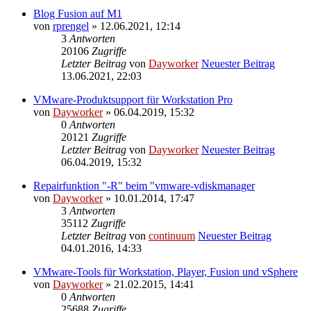
Blog Fusion auf M1
von
rprengel
» 12.06.2021, 12:14
3
Antworten
20106
Zugriffe
Letzter Beitrag
von
Dayworker
Neuester Beitrag
13.06.2021, 22:03
VMware-Produktsupport für Workstation Pro
von
Dayworker
» 06.04.2019, 15:32
0
Antworten
20121
Zugriffe
Letzter Beitrag
von
Dayworker
Neuester Beitrag
06.04.2019, 15:32
Repairfunktion "-R" beim "vmware-vdiskmanager
von
Dayworker
» 10.01.2014, 17:47
3
Antworten
35112
Zugriffe
Letzter Beitrag
von
continuum
Neuester Beitrag
04.01.2016, 14:33
VMware-Tools für Workstation, Player, Fusion und vSphere
von
Dayworker
» 21.02.2015, 14:41
0
Antworten
25688
Zugriffe