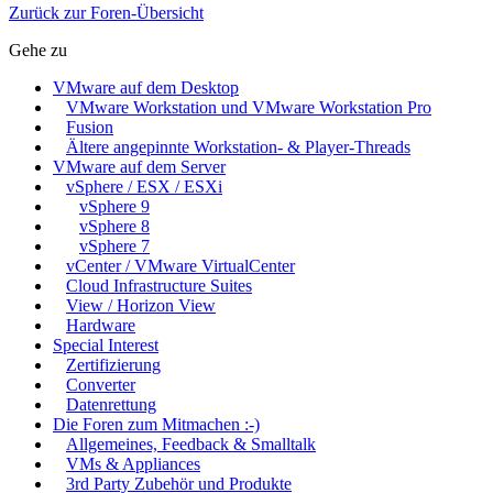
Zurück zur Foren-Übersicht
Gehe zu
VMware auf dem Desktop
VMware Workstation und VMware Workstation Pro
Fusion
Ältere angepinnte Workstation- & Player-Threads
VMware auf dem Server
vSphere / ESX / ESXi
vSphere 9
vSphere 8
vSphere 7
vCenter / VMware VirtualCenter
Cloud Infrastructure Suites
View / Horizon View
Hardware
Special Interest
Zertifizierung
Converter
Datenrettung
Die Foren zum Mitmachen :-)
Allgemeines, Feedback & Smalltalk
VMs & Appliances
3rd Party Zubehör und Produkte