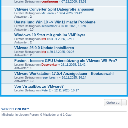
Letzter Beitrag von
continuum
«
07.12.2009, 13:51
VMware Converter Split Dateigröße anpassen
Letzter Beitrag von
McLaren
«
13.04.2026, 13:42
Antworten:
2
Umstellung Win 10 => Win11 macht Probleme
Letzter Beitrag von
schwimmer
«
07.01.2026, 10:28
Antworten:
10
Windows 10 Start mit grub im VMPlayer
Letzter Beitrag von
irix
«
04.01.2026, 22:11
Antworten:
2
VMware 25.0.0 Update installieren
Letzter Beitrag von
irix
«
29.12.2025, 00:26
Antworten:
2
Fusion - bessere GPU Unterstützung als VMware WS Pro?
Letzter Beitrag von
Dayworker
«
26.11.2025, 12:42
Antworten:
1
VMware Workstation 17.5.4 Anzeigedauer - Bootauswahl
Letzter Beitrag von
regenbrecht
«
16.11.2025, 16:14
Antworten:
10
Von VirtualBox zu VMware?
Letzter Beitrag von
PeterE
«
12.11.2025, 16:17
Gehe zu
WER IST ONLINE?
Mitglieder in diesem Forum: 0 Mitglieder und 1 Gast