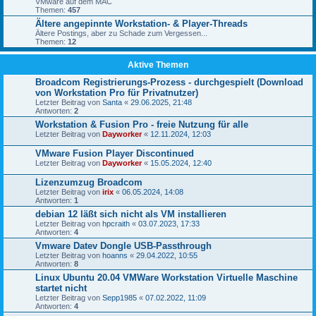
VMware auf dem MAC
Themen:
457
Ältere angepinnte Workstation- & Player-Threads
Ältere Postings, aber zu Schade zum Vergessen...
Themen:
12
Aktive Themen
Broadcom Registrierungs-Prozess - durchgespielt (Download
von Workstation Pro für Privatnutzer)
Letzter Beitrag von
Santa
«
29.06.2025, 21:48
Antworten:
2
Workstation & Fusion Pro - freie Nutzung für alle
Letzter Beitrag von
Dayworker
«
12.11.2024, 12:03
VMware Fusion Player Discontinued
Letzter Beitrag von
Dayworker
«
15.05.2024, 12:40
Lizenzumzug Broadcom
Letzter Beitrag von
irix
«
06.05.2024, 14:08
Antworten:
1
debian 12 läßt sich nicht als VM installieren
Letzter Beitrag von
hpcraith
«
03.07.2023, 17:33
Antworten:
4
Vmware Datev Dongle USB-Passthrough
Letzter Beitrag von
hoanns
«
29.04.2022, 10:55
Antworten:
8
Linux Ubuntu 20.04 VMWare Workstation Virtuelle Maschine
startet nicht
Letzter Beitrag von
Sepp1985
«
07.02.2022, 11:09
Antworten:
4