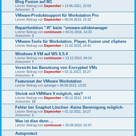
Blog Fusion auf M1
Letzter Beitrag von
Dayworker
«
13.06.2021, 22:03
Antworten:
3
VMware-Produktsupport für Workstation Pro
Letzter Beitrag von
Dayworker
«
06.04.2019, 15:32
Repairfunktion "-R" beim "vmware-vdiskmanager
Letzter Beitrag von
continuum
«
04.01.2016, 14:33
Antworten:
3
VMware-Tools für Workstation, Player, Fusion und vSphere
Letzter Beitrag von
Dayworker
«
21.02.2015, 14:41
Windows 8 VM auf WS 6.5.4
Letzter Beitrag von
continuum
«
13.12.2013, 04:14
Antworten:
7
Vorsicht bei Benutzung von Encrypted VMs
Letzter Beitrag von
Dayworker
«
02.11.2013, 15:27
Antworten:
5
Featureset der VMware Workstation
Letzter Beitrag von
rprengel
«
09.09.2013, 13:52
Shrink mit VMWare 9 möglich, wie?
Letzter Beitrag von
Dayworker
«
05.12.2012, 19:44
Antworten:
15
Fehler bei Snaphot Löschen -Keine Bereinigung möglich-
Letzter Beitrag von
Dayworker
«
01.10.2011, 15:27
Antworten:
1
Was ist dies denn ...
Letzter Beitrag von
continuum
«
25.09.2010, 01:07
Autoprotect