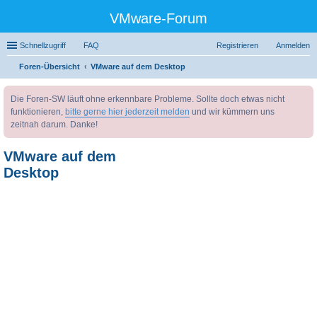
VMware-Forum
Schnellzugriff
FAQ
Registrieren
Anmelden
Foren-Übersicht
VMware auf dem Desktop
uc
Die Foren-SW läuft ohne erkennbare Probleme. Sollte doch etwas nicht
he
funktionieren,
bitte gerne hier jederzeit melden
und wir kümmern uns
zeitnah darum. Danke!
VMware auf dem
Desktop