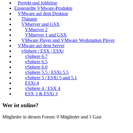
Projekt und Jobbörse
Eingestellte VMware-Produkte
VMware auf dem Desktop
Thinapp
VMserver und GSX
VMserver 2
VMserver 1 und GSX
VMware Player und VMware Workstation Player
VMware auf dem Server
vSphere / ESX / ESXi
vSphere 6.7
vSphere 6.5
vSphere 6.0
vSphere 5.5 / ESXi 5.5
vSphere 5 / ESXi 5 und 5.1
ESXi 4
vSphere 4 / ESX 4
ESX 3 & ESXi 3
Wer ist online?
Mitglieder in diesem Forum: 0 Mitglieder und 1 Gast