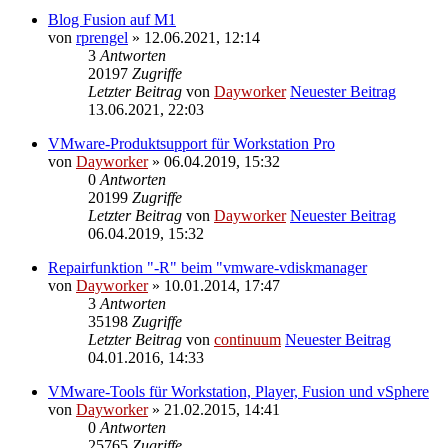
Blog Fusion auf M1
von
rprengel
» 12.06.2021, 12:14
3
Antworten
20197
Zugriffe
Letzter Beitrag
von
Dayworker
Neuester Beitrag
13.06.2021, 22:03
VMware-Produktsupport für Workstation Pro
von
Dayworker
» 06.04.2019, 15:32
0
Antworten
20199
Zugriffe
Letzter Beitrag
von
Dayworker
Neuester Beitrag
06.04.2019, 15:32
Repairfunktion "-R" beim "vmware-vdiskmanager
von
Dayworker
» 10.01.2014, 17:47
3
Antworten
35198
Zugriffe
Letzter Beitrag
von
continuum
Neuester Beitrag
04.01.2016, 14:33
VMware-Tools für Workstation, Player, Fusion und vSphere
von
Dayworker
» 21.02.2015, 14:41
0
Antworten
25765
Zugriffe