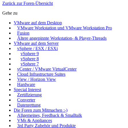
Zurück zur Foren-Übersicht
Gehe zu
VMware auf dem Desktop
VMware Workstation und VMware Workstation Pro
Fusion
Ältere angepinnte Workstation- & Player-Threads
VMware auf dem Server
vSphere / ESX / ESXi
vSphere 9
vSphere 8
vSphere 7
vCenter / VMware VirtualCenter
Cloud Infrastructure Suites
View / Horizon View
Hardware
Special Interest
Zertifizierung
Converter
Datenrettung
Die Foren zum Mitmachen :-)
Allgemeines, Feedback & Smalltalk
VMs & Appliances
3rd Party Zubehör und Produkte