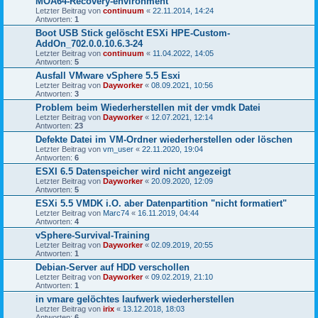
MOA64-Recovery-environment
Letzter Beitrag von
continuum
«
22.11.2014, 14:24
Antworten:
1
Boot USB Stick gelöscht ESXi HPE-Custom-
AddOn_702.0.0.10.6.3-24
Letzter Beitrag von
continuum
«
11.04.2022, 14:05
Antworten:
5
Ausfall VMware vSphere 5.5 Esxi
Letzter Beitrag von
Dayworker
«
08.09.2021, 10:56
Antworten:
3
Problem beim Wiederherstellen mit der vmdk Datei
Letzter Beitrag von
Dayworker
«
12.07.2021, 12:14
Antworten:
23
Defekte Datei im VM-Ordner wiederherstellen oder löschen
Letzter Beitrag von
vm_user
«
22.11.2020, 19:04
Antworten:
6
ESXI 6.5 Datenspeicher wird nicht angezeigt
Letzter Beitrag von
Dayworker
«
20.09.2020, 12:09
Antworten:
5
ESXi 5.5 VMDK i.O. aber Datenpartition "nicht formatiert"
Letzter Beitrag von
Marc74
«
16.11.2019, 04:44
Antworten:
4
vSphere-Survival-Training
Letzter Beitrag von
Dayworker
«
02.09.2019, 20:55
Antworten:
1
Debian-Server auf HDD verschollen
Letzter Beitrag von
Dayworker
«
09.02.2019, 21:10
Antworten:
1
in vmare gelöchtes laufwerk wiederherstellen
Letzter Beitrag von
irix
«
13.12.2018, 18:03
Antworten:
6