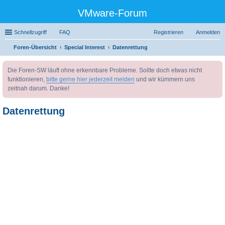
VMware-Forum
Schnellzugriff
FAQ
Registrieren
Anmelden
Foren-Übersicht
Special Interest
Datenrettung
uc
Die Foren-SW läuft ohne erkennbare Probleme. Sollte doch etwas nicht
he
funktionieren,
bitte gerne hier jederzeit melden
und wir kümmern uns
zeitnah darum. Danke!
Datenrettung