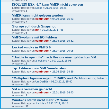
[SOLVED] ESXi 6.7 kann VMDK nicht zuweisen
Letzter Beitrag von
Silece
«
21.10.2018, 10:26
Antworten:
3
VMDK kann nicht gelesen werden
Letzter Beitrag von
continuum
«
04.09.2018, 15:43
Antworten:
7
Storage voll durch Snapshot
Letzter Beitrag von
irix
«
30.08.2018, 17:46
Antworten:
5
VMFS-volume mit I/O Fehlern
Letzter Beitrag von
continuum
«
28.08.2018, 15:32
Locked vmdks in VMFS 6
Letzter Beitrag von
continuum
«
28.07.2018, 00:05
"Unable to open file" nach Restore einer gelöschten VM
Letzter Beitrag von
a_ecklers
«
03.07.2018, 16:03
Antworten:
2
Tip: Editieren von VMFS-metadaten
Letzter Beitrag von
continuum
«
25.04.2018, 18:38
"Multiples Organversagen..." RAID5 und Partitionierung futsch
Letzter Beitrag von
UrsDerBär
«
03.03.2018, 15:40
Antworten:
10
VM aus versehen gelöscht
Letzter Beitrag von
continuum
«
23.01.2018, 14:43
Antworten:
3
Windwos startet nicht mehr VM Ware
Letzter Beitrag von
JustMe
«
12.12.2017, 18:14
Antworten:
12