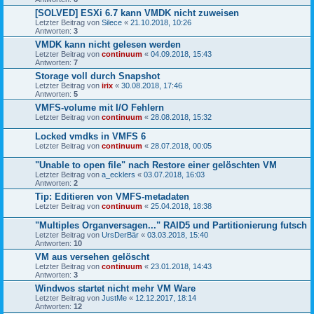
[SOLVED] ESXi 6.7 kann VMDK nicht zuweisen
Letzter Beitrag von
Silece
«
21.10.2018, 10:26
Antworten:
3
VMDK kann nicht gelesen werden
Letzter Beitrag von
continuum
«
04.09.2018, 15:43
Antworten:
7
Storage voll durch Snapshot
Letzter Beitrag von
irix
«
30.08.2018, 17:46
Antworten:
5
VMFS-volume mit I/O Fehlern
Letzter Beitrag von
continuum
«
28.08.2018, 15:32
Locked vmdks in VMFS 6
Letzter Beitrag von
continuum
«
28.07.2018, 00:05
"Unable to open file" nach Restore einer gelöschten VM
Letzter Beitrag von
a_ecklers
«
03.07.2018, 16:03
Antworten:
2
Tip: Editieren von VMFS-metadaten
Letzter Beitrag von
continuum
«
25.04.2018, 18:38
"Multiples Organversagen..." RAID5 und Partitionierung futsch
Letzter Beitrag von
UrsDerBär
«
03.03.2018, 15:40
Antworten:
10
VM aus versehen gelöscht
Letzter Beitrag von
continuum
«
23.01.2018, 14:43
Antworten:
3
Windwos startet nicht mehr VM Ware
Letzter Beitrag von
JustMe
«
12.12.2017, 18:14
Antworten:
12