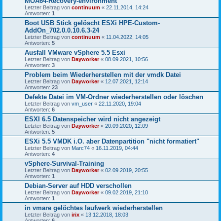
MOA64-Recovery-environment
Letzter Beitrag von
continuum
«
22.11.2014, 14:24
Antworten:
1
Boot USB Stick gelöscht ESXi HPE-Custom-
AddOn_702.0.0.10.6.3-24
Letzter Beitrag von
continuum
«
11.04.2022, 14:05
Antworten:
5
Ausfall VMware vSphere 5.5 Esxi
Letzter Beitrag von
Dayworker
«
08.09.2021, 10:56
Antworten:
3
Problem beim Wiederherstellen mit der vmdk Datei
Letzter Beitrag von
Dayworker
«
12.07.2021, 12:14
Antworten:
23
Defekte Datei im VM-Ordner wiederherstellen oder löschen
Letzter Beitrag von
vm_user
«
22.11.2020, 19:04
Antworten:
6
ESXI 6.5 Datenspeicher wird nicht angezeigt
Letzter Beitrag von
Dayworker
«
20.09.2020, 12:09
Antworten:
5
ESXi 5.5 VMDK i.O. aber Datenpartition "nicht formatiert"
Letzter Beitrag von
Marc74
«
16.11.2019, 04:44
Antworten:
4
vSphere-Survival-Training
Letzter Beitrag von
Dayworker
«
02.09.2019, 20:55
Antworten:
1
Debian-Server auf HDD verschollen
Letzter Beitrag von
Dayworker
«
09.02.2019, 21:10
Antworten:
1
in vmare gelöchtes laufwerk wiederherstellen
Letzter Beitrag von
irix
«
13.12.2018, 18:03
Antworten:
6