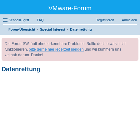
VMware-Forum
Schnellzugriff
FAQ
Registrieren
Anmelden
Foren-Übersicht
Special Interest
Datenrettung
uc
Die Foren-SW läuft ohne erkennbare Probleme. Sollte doch etwas nicht
he
funktionieren,
bitte gerne hier jederzeit melden
und wir kümmern uns
zeitnah darum. Danke!
Datenrettung