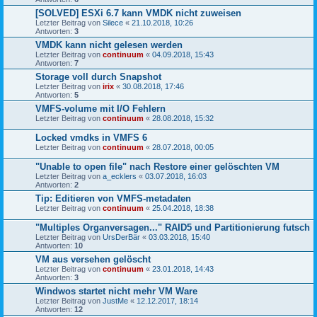
[SOLVED] ESXi 6.7 kann VMDK nicht zuweisen
Letzter Beitrag von
Silece
«
21.10.2018, 10:26
Antworten:
3
VMDK kann nicht gelesen werden
Letzter Beitrag von
continuum
«
04.09.2018, 15:43
Antworten:
7
Storage voll durch Snapshot
Letzter Beitrag von
irix
«
30.08.2018, 17:46
Antworten:
5
VMFS-volume mit I/O Fehlern
Letzter Beitrag von
continuum
«
28.08.2018, 15:32
Locked vmdks in VMFS 6
Letzter Beitrag von
continuum
«
28.07.2018, 00:05
"Unable to open file" nach Restore einer gelöschten VM
Letzter Beitrag von
a_ecklers
«
03.07.2018, 16:03
Antworten:
2
Tip: Editieren von VMFS-metadaten
Letzter Beitrag von
continuum
«
25.04.2018, 18:38
"Multiples Organversagen..." RAID5 und Partitionierung futsch
Letzter Beitrag von
UrsDerBär
«
03.03.2018, 15:40
Antworten:
10
VM aus versehen gelöscht
Letzter Beitrag von
continuum
«
23.01.2018, 14:43
Antworten:
3
Windwos startet nicht mehr VM Ware
Letzter Beitrag von
JustMe
«
12.12.2017, 18:14
Antworten:
12