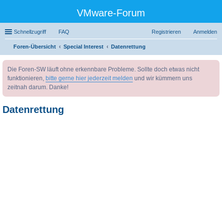
VMware-Forum
Schnellzugriff
FAQ
Registrieren
Anmelden
Foren-Übersicht
Special Interest
Datenrettung
uc
Die Foren-SW läuft ohne erkennbare Probleme. Sollte doch etwas nicht
he
funktionieren,
bitte gerne hier jederzeit melden
und wir kümmern uns
zeitnah darum. Danke!
Datenrettung