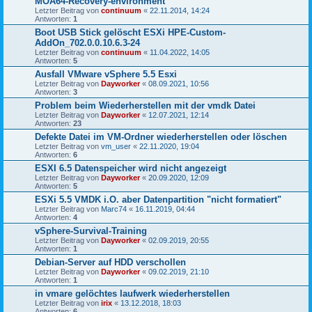
MOA64-Recovery-environment
Letzter Beitrag von
continuum
«
22.11.2014, 14:24
Antworten:
1
Boot USB Stick gelöscht ESXi HPE-Custom-
AddOn_702.0.0.10.6.3-24
Letzter Beitrag von
continuum
«
11.04.2022, 14:05
Antworten:
5
Ausfall VMware vSphere 5.5 Esxi
Letzter Beitrag von
Dayworker
«
08.09.2021, 10:56
Antworten:
3
Problem beim Wiederherstellen mit der vmdk Datei
Letzter Beitrag von
Dayworker
«
12.07.2021, 12:14
Antworten:
23
Defekte Datei im VM-Ordner wiederherstellen oder löschen
Letzter Beitrag von
vm_user
«
22.11.2020, 19:04
Antworten:
6
ESXI 6.5 Datenspeicher wird nicht angezeigt
Letzter Beitrag von
Dayworker
«
20.09.2020, 12:09
Antworten:
5
ESXi 5.5 VMDK i.O. aber Datenpartition "nicht formatiert"
Letzter Beitrag von
Marc74
«
16.11.2019, 04:44
Antworten:
4
vSphere-Survival-Training
Letzter Beitrag von
Dayworker
«
02.09.2019, 20:55
Antworten:
1
Debian-Server auf HDD verschollen
Letzter Beitrag von
Dayworker
«
09.02.2019, 21:10
Antworten:
1
in vmare gelöchtes laufwerk wiederherstellen
Letzter Beitrag von
irix
«
13.12.2018, 18:03
Antworten:
6