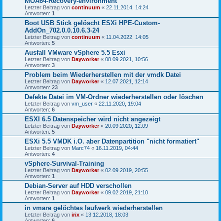
MOA64-Recovery-environment
Letzter Beitrag von
continuum
«
22.11.2014, 14:24
Antworten:
1
Boot USB Stick gelöscht ESXi HPE-Custom-
AddOn_702.0.0.10.6.3-24
Letzter Beitrag von
continuum
«
11.04.2022, 14:05
Antworten:
5
Ausfall VMware vSphere 5.5 Esxi
Letzter Beitrag von
Dayworker
«
08.09.2021, 10:56
Antworten:
3
Problem beim Wiederherstellen mit der vmdk Datei
Letzter Beitrag von
Dayworker
«
12.07.2021, 12:14
Antworten:
23
Defekte Datei im VM-Ordner wiederherstellen oder löschen
Letzter Beitrag von
vm_user
«
22.11.2020, 19:04
Antworten:
6
ESXI 6.5 Datenspeicher wird nicht angezeigt
Letzter Beitrag von
Dayworker
«
20.09.2020, 12:09
Antworten:
5
ESXi 5.5 VMDK i.O. aber Datenpartition "nicht formatiert"
Letzter Beitrag von
Marc74
«
16.11.2019, 04:44
Antworten:
4
vSphere-Survival-Training
Letzter Beitrag von
Dayworker
«
02.09.2019, 20:55
Antworten:
1
Debian-Server auf HDD verschollen
Letzter Beitrag von
Dayworker
«
09.02.2019, 21:10
Antworten:
1
in vmare gelöchtes laufwerk wiederherstellen
Letzter Beitrag von
irix
«
13.12.2018, 18:03
Antworten:
6