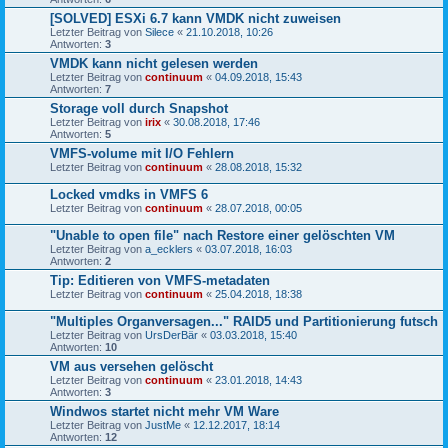
[SOLVED] ESXi 6.7 kann VMDK nicht zuweisen
Letzter Beitrag von
Silece
«
21.10.2018, 10:26
Antworten:
3
VMDK kann nicht gelesen werden
Letzter Beitrag von
continuum
«
04.09.2018, 15:43
Antworten:
7
Storage voll durch Snapshot
Letzter Beitrag von
irix
«
30.08.2018, 17:46
Antworten:
5
VMFS-volume mit I/O Fehlern
Letzter Beitrag von
continuum
«
28.08.2018, 15:32
Locked vmdks in VMFS 6
Letzter Beitrag von
continuum
«
28.07.2018, 00:05
"Unable to open file" nach Restore einer gelöschten VM
Letzter Beitrag von
a_ecklers
«
03.07.2018, 16:03
Antworten:
2
Tip: Editieren von VMFS-metadaten
Letzter Beitrag von
continuum
«
25.04.2018, 18:38
"Multiples Organversagen..." RAID5 und Partitionierung futsch
Letzter Beitrag von
UrsDerBär
«
03.03.2018, 15:40
Antworten:
10
VM aus versehen gelöscht
Letzter Beitrag von
continuum
«
23.01.2018, 14:43
Antworten:
3
Windwos startet nicht mehr VM Ware
Letzter Beitrag von
JustMe
«
12.12.2017, 18:14
Antworten:
12