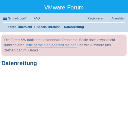
VMware-Forum
Schnellzugriff
FAQ
Registrieren
Anmelden
Foren-Übersicht
Special Interest
Datenrettung
uc
Die Foren-SW läuft ohne erkennbare Probleme. Sollte doch etwas nicht
he
funktionieren,
bitte gerne hier jederzeit melden
und wir kümmern uns
zeitnah darum. Danke!
Datenrettung