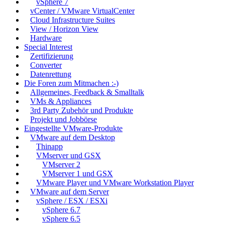
vSphere 7
vCenter / VMware VirtualCenter
Cloud Infrastructure Suites
View / Horizon View
Hardware
Special Interest
Zertifizierung
Converter
Datenrettung
Die Foren zum Mitmachen :-)
Allgemeines, Feedback & Smalltalk
VMs & Appliances
3rd Party Zubehör und Produkte
Projekt und Jobbörse
Eingestellte VMware-Produkte
VMware auf dem Desktop
Thinapp
VMserver und GSX
VMserver 2
VMserver 1 und GSX
VMware Player und VMware Workstation Player
VMware auf dem Server
vSphere / ESX / ESXi
vSphere 6.7
vSphere 6.5