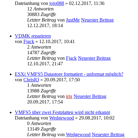
Dateianhang
von
jojo088
» 02.12.2017, 11:36
12
Antworten
30883
Zugriffe
Letzter Beitrag
von
JustMe
Neuester Beitrag
12.12.2017, 18:14
VDMK reparieren
von
Fjack
» 12.10.2017, 10:41
2
Antworten
14787
Zugriffe
Letzter Beitrag
von
Fjack
Neuester Beitrag
12.10.2017, 21:47
ESXi VMFS5 Datastore formatiert - unformat möglich?
von
ChrisIO
» 20.09.2017, 17:50
1
Antworten
13988
Zugriffe
Letzter Beitrag
von
irix
Neuester Beitrag
20.09.2017, 17:54
VMFS5 über zwei Festplatten wird nicht erkannt
Dateianhang
von
Wedgewood
» 29.08.2017, 10:02
0
Antworten
13149
Zugriffe
Letzter Beitrag
von
Wedgewood
Neuester Beitrag