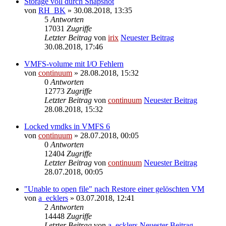
Storage voll durch Snapshot
von
RH_BK
» 30.08.2018, 13:35
5
Antworten
17031
Zugriffe
Letzter Beitrag
von
irix
Neuester Beitrag
30.08.2018, 17:46
VMFS-volume mit I/O Fehlern
von
continuum
» 28.08.2018, 15:32
0
Antworten
12773
Zugriffe
Letzter Beitrag
von
continuum
Neuester Beitrag
28.08.2018, 15:32
Locked vmdks in VMFS 6
von
continuum
» 28.07.2018, 00:05
0
Antworten
12404
Zugriffe
Letzter Beitrag
von
continuum
Neuester Beitrag
28.07.2018, 00:05
"Unable to open file" nach Restore einer gelöschten VM
von
a_ecklers
» 03.07.2018, 12:41
2
Antworten
14448
Zugriffe
Letzter Beitrag
von
a_ecklers
Neuester Beitrag