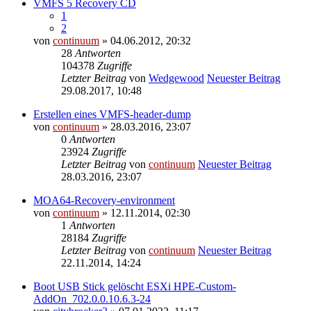
VMFS 5 Recovery CD
1
2
von
continuum
» 04.06.2012, 20:32
28
Antworten
104378
Zugriffe
Letzter Beitrag
von
Wedgewood
Neuester Beitrag
29.08.2017, 10:48
Erstellen eines VMFS-header-dump
von
continuum
» 28.03.2016, 23:07
0
Antworten
23924
Zugriffe
Letzter Beitrag
von
continuum
Neuester Beitrag
28.03.2016, 23:07
MOA64-Recovery-environment
von
continuum
» 12.11.2014, 02:30
1
Antworten
28184
Zugriffe
Letzter Beitrag
von
continuum
Neuester Beitrag
22.11.2014, 14:24
Boot USB Stick gelöscht ESXi HPE-Custom-
AddOn_702.0.0.10.6.3-24