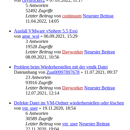
von
citybrocker2
» 07.01.2022, 11:17
5
Antworten
52492
Zugriffe
Letzter Beitrag
von
continuum
Neuester Beitrag
11.04.2022, 14:05
Ausfall VMware vSphere 5.5 Esxi
von
amg_wol
» 06.09.2021, 15:29
3
Antworten
19528
Zugriffe
Letzter Beitrag
von
Dayworker
Neuester Beitrag
08.09.2021, 10:56
Problem beim Wiederherstellen mit der vmdk Datei
Dateianhang
von
Zug00997897678
» 11.07.2021, 09:37
23
Antworten
93916
Zugriffe
Letzter Beitrag
von
Dayworker
Neuester Beitrag
12.07.2021, 12:14
Defekte Datei im VM-Ordner wiederherstellen oder löschen
von
vm_user
» 19.11.2020, 18:54
6
Antworten
30589
Zugriffe
Letzter Beitrag
von
vm_user
Neuester Beitrag
22.11.2020, 19:04