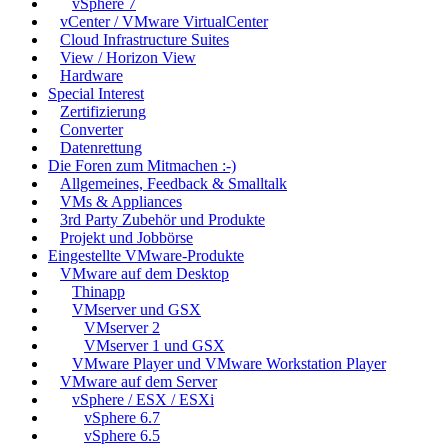
vSphere 7
vCenter / VMware VirtualCenter
Cloud Infrastructure Suites
View / Horizon View
Hardware
Special Interest
Zertifizierung
Converter
Datenrettung
Die Foren zum Mitmachen :-)
Allgemeines, Feedback & Smalltalk
VMs & Appliances
3rd Party Zubehör und Produkte
Projekt und Jobbörse
Eingestellte VMware-Produkte
VMware auf dem Desktop
Thinapp
VMserver und GSX
VMserver 2
VMserver 1 und GSX
VMware Player und VMware Workstation Player
VMware auf dem Server
vSphere / ESX / ESXi
vSphere 6.7
vSphere 6.5