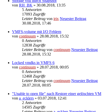
Storage voll durch Snapshot
von
RH_BK
» 30.08.2018, 13:35
5
Antworten
17093
Zugriffe
Letzter Beitrag
von
irix
Neuester Beitrag
30.08.2018, 17:46
VMFS-volume mit I/O Fehlern
von
continuum
» 28.08.2018, 15:32
0
Antworten
12838
Zugriffe
Letzter Beitrag
von
continuum
Neuester Beitrag
28.08.2018, 15:32
Locked vmdks in VMFS 6
von
continuum
» 28.07.2018, 00:05
0
Antworten
12468
Zugriffe
Letzter Beitrag
von
continuum
Neuester Beitrag
28.07.2018, 00:05
"Unable to open file" nach Restore einer gelöschten VM
von
a_ecklers
» 03.07.2018, 12:41
2
Antworten
14505
Zugriffe
Letzter Beitrag
von
a_ecklers
Neuester Beitrag