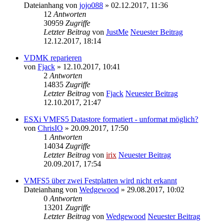
Dateianhang
von
jojo088
» 02.12.2017, 11:36
12
Antworten
30959
Zugriffe
Letzter Beitrag
von
JustMe
Neuester Beitrag
12.12.2017, 18:14
VDMK reparieren
von
Fjack
» 12.10.2017, 10:41
2
Antworten
14835
Zugriffe
Letzter Beitrag
von
Fjack
Neuester Beitrag
12.10.2017, 21:47
ESXi VMFS5 Datastore formatiert - unformat möglich?
von
ChrisIO
» 20.09.2017, 17:50
1
Antworten
14034
Zugriffe
Letzter Beitrag
von
irix
Neuester Beitrag
20.09.2017, 17:54
VMFS5 über zwei Festplatten wird nicht erkannt
Dateianhang
von
Wedgewood
» 29.08.2017, 10:02
0
Antworten
13201
Zugriffe
Letzter Beitrag
von
Wedgewood
Neuester Beitrag