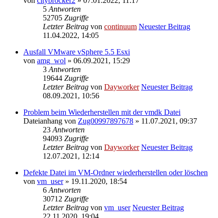
von
citybrocker2
» 07.01.2022, 11:17
5
Antworten
52705
Zugriffe
Letzter Beitrag
von
continuum
Neuester Beitrag
11.04.2022, 14:05
Ausfall VMware vSphere 5.5 Esxi
von
amg_wol
» 06.09.2021, 15:29
3
Antworten
19644
Zugriffe
Letzter Beitrag
von
Dayworker
Neuester Beitrag
08.09.2021, 10:56
Problem beim Wiederherstellen mit der vmdk Datei
Dateianhang
von
Zug00997897678
» 11.07.2021, 09:37
23
Antworten
94093
Zugriffe
Letzter Beitrag
von
Dayworker
Neuester Beitrag
12.07.2021, 12:14
Defekte Datei im VM-Ordner wiederherstellen oder löschen
von
vm_user
» 19.11.2020, 18:54
6
Antworten
30712
Zugriffe
Letzter Beitrag
von
vm_user
Neuester Beitrag
22.11.2020, 19:04