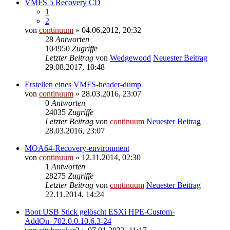
VMFS 5 Recovery CD
1
2
von
continuum
» 04.06.2012, 20:32
28
Antworten
104950
Zugriffe
Letzter Beitrag
von
Wedgewood
Neuester Beitrag
29.08.2017, 10:48
Erstellen eines VMFS-header-dump
von
continuum
» 28.03.2016, 23:07
0
Antworten
24035
Zugriffe
Letzter Beitrag
von
continuum
Neuester Beitrag
28.03.2016, 23:07
MOA64-Recovery-environment
von
continuum
» 12.11.2014, 02:30
1
Antworten
28275
Zugriffe
Letzter Beitrag
von
continuum
Neuester Beitrag
22.11.2014, 14:24
Boot USB Stick gelöscht ESXi HPE-Custom-
AddOn_702.0.0.10.6.3-24