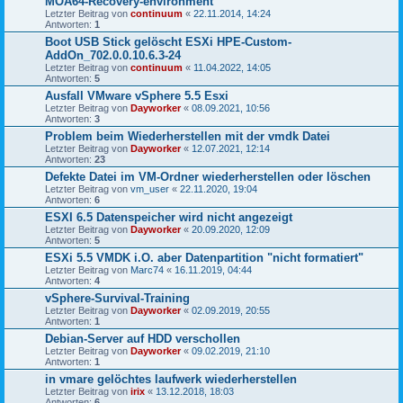
MOA64-Recovery-environment
Letzter Beitrag von
continuum
«
22.11.2014, 14:24
Antworten:
1
Boot USB Stick gelöscht ESXi HPE-Custom-
AddOn_702.0.0.10.6.3-24
Letzter Beitrag von
continuum
«
11.04.2022, 14:05
Antworten:
5
Ausfall VMware vSphere 5.5 Esxi
Letzter Beitrag von
Dayworker
«
08.09.2021, 10:56
Antworten:
3
Problem beim Wiederherstellen mit der vmdk Datei
Letzter Beitrag von
Dayworker
«
12.07.2021, 12:14
Antworten:
23
Defekte Datei im VM-Ordner wiederherstellen oder löschen
Letzter Beitrag von
vm_user
«
22.11.2020, 19:04
Antworten:
6
ESXI 6.5 Datenspeicher wird nicht angezeigt
Letzter Beitrag von
Dayworker
«
20.09.2020, 12:09
Antworten:
5
ESXi 5.5 VMDK i.O. aber Datenpartition "nicht formatiert"
Letzter Beitrag von
Marc74
«
16.11.2019, 04:44
Antworten:
4
vSphere-Survival-Training
Letzter Beitrag von
Dayworker
«
02.09.2019, 20:55
Antworten:
1
Debian-Server auf HDD verschollen
Letzter Beitrag von
Dayworker
«
09.02.2019, 21:10
Antworten:
1
in vmare gelöchtes laufwerk wiederherstellen
Letzter Beitrag von
irix
«
13.12.2018, 18:03
Antworten:
6