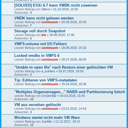
[SOLVED] ESXi 6.7 kann VMDK nicht zuweisen
Letzter Beitrag von
Silece
«
21.10.2018, 10:26
Antworten:
3
VMDK kann nicht gelesen werden
Letzter Beitrag von
continuum
«
04.09.2018, 15:43
Antworten:
7
Storage voll durch Snapshot
Letzter Beitrag von
irix
«
30.08.2018, 17:46
Antworten:
5
VMFS-volume mit I/O Fehlern
Letzter Beitrag von
continuum
«
28.08.2018, 15:32
Locked vmdks in VMFS 6
Letzter Beitrag von
continuum
«
28.07.2018, 00:05
"Unable to open file" nach Restore einer gelöschten VM
Letzter Beitrag von
a_ecklers
«
03.07.2018, 16:03
Antworten:
2
Tip: Editieren von VMFS-metadaten
Letzter Beitrag von
continuum
«
25.04.2018, 18:38
"Multiples Organversagen..." RAID5 und Partitionierung futsch
Letzter Beitrag von
UrsDerBär
«
03.03.2018, 15:40
Antworten:
10
VM aus versehen gelöscht
Letzter Beitrag von
continuum
«
23.01.2018, 14:43
Antworten:
3
Windwos startet nicht mehr VM Ware
Letzter Beitrag von
JustMe
«
12.12.2017, 18:14
Antworten:
12