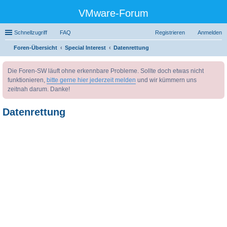
VMware-Forum
Schnellzugriff
FAQ
Registrieren
Anmelden
Foren-Übersicht
Special Interest
Datenrettung
uc
Die Foren-SW läuft ohne erkennbare Probleme. Sollte doch etwas nicht
he
funktionieren,
bitte gerne hier jederzeit melden
und wir kümmern uns
zeitnah darum. Danke!
Datenrettung