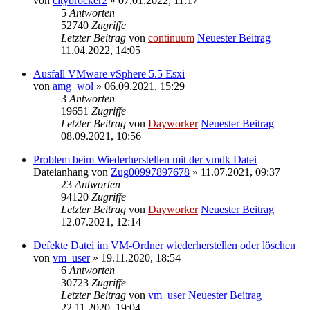
von
citybrocker2
» 07.01.2022, 11:17
5
Antworten
52740
Zugriffe
Letzter Beitrag
von
continuum
Neuester Beitrag
11.04.2022, 14:05
Ausfall VMware vSphere 5.5 Esxi
von
amg_wol
» 06.09.2021, 15:29
3
Antworten
19651
Zugriffe
Letzter Beitrag
von
Dayworker
Neuester Beitrag
08.09.2021, 10:56
Problem beim Wiederherstellen mit der vmdk Datei
Dateianhang
von
Zug00997897678
» 11.07.2021, 09:37
23
Antworten
94120
Zugriffe
Letzter Beitrag
von
Dayworker
Neuester Beitrag
12.07.2021, 12:14
Defekte Datei im VM-Ordner wiederherstellen oder löschen
von
vm_user
» 19.11.2020, 18:54
6
Antworten
30723
Zugriffe
Letzter Beitrag
von
vm_user
Neuester Beitrag
22.11.2020, 19:04