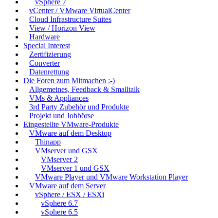
vSphere 7
vCenter / VMware VirtualCenter
Cloud Infrastructure Suites
View / Horizon View
Hardware
Special Interest
Zertifizierung
Converter
Datenrettung
Die Foren zum Mitmachen :-)
Allgemeines, Feedback & Smalltalk
VMs & Appliances
3rd Party Zubehör und Produkte
Projekt und Jobbörse
Eingestellte VMware-Produkte
VMware auf dem Desktop
Thinapp
VMserver und GSX
VMserver 2
VMserver 1 und GSX
VMware Player und VMware Workstation Player
VMware auf dem Server
vSphere / ESX / ESXi
vSphere 6.7
vSphere 6.5