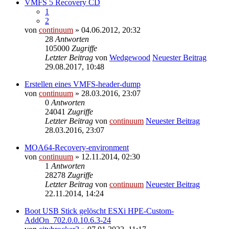
VMFS 5 Recovery CD
1
2
von
continuum
» 04.06.2012, 20:32
28
Antworten
105000
Zugriffe
Letzter Beitrag
von
Wedgewood
Neuester Beitrag
29.08.2017, 10:48
Erstellen eines VMFS-header-dump
von
continuum
» 28.03.2016, 23:07
0
Antworten
24041
Zugriffe
Letzter Beitrag
von
continuum
Neuester Beitrag
28.03.2016, 23:07
MOA64-Recovery-environment
von
continuum
» 12.11.2014, 02:30
1
Antworten
28278
Zugriffe
Letzter Beitrag
von
continuum
Neuester Beitrag
22.11.2014, 14:24
Boot USB Stick gelöscht ESXi HPE-Custom-
AddOn_702.0.0.10.6.3-24