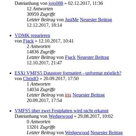
Dateianhang
von
jojo088
» 02.12.2017, 11:36
12
Antworten
30959
Zugriffe
Letzter Beitrag
von
JustMe
Neuester Beitrag
12.12.2017, 18:14
VDMK reparieren
von
Fjack
» 12.10.2017, 10:41
2
Antworten
14836
Zugriffe
Letzter Beitrag
von
Fjack
Neuester Beitrag
12.10.2017, 21:47
ESXi VMFS5 Datastore formatiert - unformat möglich?
von
ChrisIO
» 20.09.2017, 17:50
1
Antworten
14034
Zugriffe
Letzter Beitrag
von
irix
Neuester Beitrag
20.09.2017, 17:54
VMFS5 über zwei Festplatten wird nicht erkannt
Dateianhang
von
Wedgewood
» 29.08.2017, 10:02
0
Antworten
13201
Zugriffe
Letzter Beitrag
von
Wedgewood
Neuester Beitrag