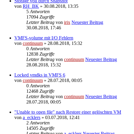
Storage voll durch Snapshot
von
RH_BK
» 30.08.2018, 13:35
5
Antworten
17094
Zugriffe
Letzter Beitrag
von
irix
Neuester Beitrag
30.08.2018, 17:46
VMFS-volume mit I/O Fehlern
von
continuum
» 28.08.2018, 15:32
0
Antworten
12838
Zugriffe
Letzter Beitrag
von
continuum
Neuester Beitrag
28.08.2018, 15:32
Locked vmdks in VMFS 6
von
continuum
» 28.07.2018, 00:05
0
Antworten
12468
Zugriffe
Letzter Beitrag
von
continuum
Neuester Beitrag
28.07.2018, 00:05
"Unable to open file" nach Restore einer gelöschten VM
von
a_ecklers
» 03.07.2018, 12:41
2
Antworten
14505
Zugriffe
Letzter Beitrag
von
a_ecklers
Neuester Beitrag