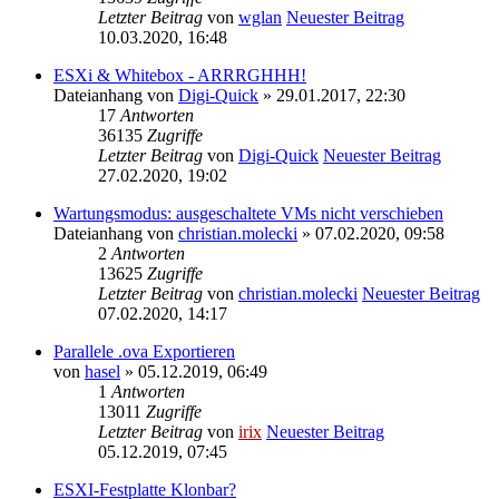
Letzter Beitrag
von
wglan
Neuester Beitrag
10.03.2020, 16:48
ESXi & Whitebox - ARRRGHHH!
Dateianhang
von
Digi-Quick
» 29.01.2017, 22:30
17
Antworten
36135
Zugriffe
Letzter Beitrag
von
Digi-Quick
Neuester Beitrag
27.02.2020, 19:02
Wartungsmodus: ausgeschaltete VMs nicht verschieben
Dateianhang
von
christian.molecki
» 07.02.2020, 09:58
2
Antworten
13625
Zugriffe
Letzter Beitrag
von
christian.molecki
Neuester Beitrag
07.02.2020, 14:17
Parallele .ova Exportieren
von
hasel
» 05.12.2019, 06:49
1
Antworten
13011
Zugriffe
Letzter Beitrag
von
irix
Neuester Beitrag
05.12.2019, 07:45
ESXI-Festplatte Klonbar?