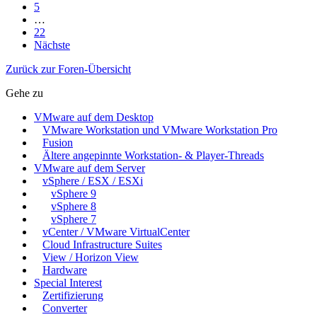
5
…
22
Nächste
Zurück zur Foren-Übersicht
Gehe zu
VMware auf dem Desktop
VMware Workstation und VMware Workstation Pro
Fusion
Ältere angepinnte Workstation- & Player-Threads
VMware auf dem Server
vSphere / ESX / ESXi
vSphere 9
vSphere 8
vSphere 7
vCenter / VMware VirtualCenter
Cloud Infrastructure Suites
View / Horizon View
Hardware
Special Interest
Zertifizierung
Converter