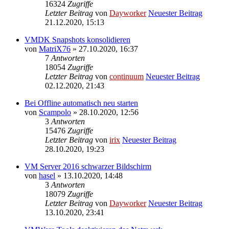
16324
Zugriffe
Letzter Beitrag
von
Dayworker
Neuester Beitrag
21.12.2020, 15:13
VMDK Snapshots konsolidieren
von
MatriX76
» 27.10.2020, 16:37
7
Antworten
18054
Zugriffe
Letzter Beitrag
von
continuum
Neuester Beitrag
02.12.2020, 21:43
Bei Offline automatisch neu starten
von
Scampolo
» 28.10.2020, 12:56
3
Antworten
15476
Zugriffe
Letzter Beitrag
von
irix
Neuester Beitrag
28.10.2020, 19:23
VM Server 2016 schwarzer Bildschirm
von
hasel
» 13.10.2020, 14:48
3
Antworten
18079
Zugriffe
Letzter Beitrag
von
Dayworker
Neuester Beitrag
13.10.2020, 23:41