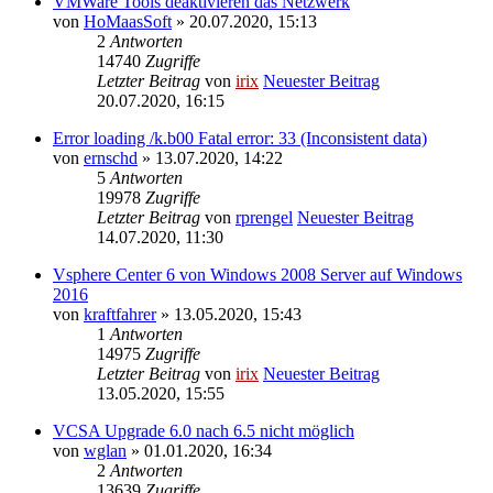
VMWare Tools deaktivieren das Netzwerk
von
HoMaasSoft
» 20.07.2020, 15:13
2
Antworten
14740
Zugriffe
Letzter Beitrag
von
irix
Neuester Beitrag
20.07.2020, 16:15
Error loading /k.b00 Fatal error: 33 (Inconsistent data)
von
ernschd
» 13.07.2020, 14:22
5
Antworten
19978
Zugriffe
Letzter Beitrag
von
rprengel
Neuester Beitrag
14.07.2020, 11:30
Vsphere Center 6 von Windows 2008 Server auf Windows
2016
von
kraftfahrer
» 13.05.2020, 15:43
1
Antworten
14975
Zugriffe
Letzter Beitrag
von
irix
Neuester Beitrag
13.05.2020, 15:55
VCSA Upgrade 6.0 nach 6.5 nicht möglich
von
wglan
» 01.01.2020, 16:34
2
Antworten
13639
Zugriffe