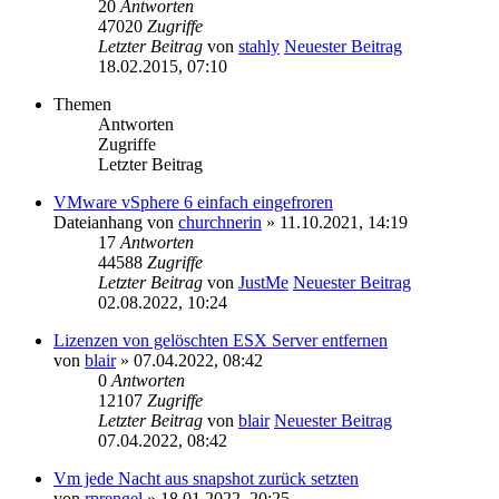
20
Antworten
47020
Zugriffe
Letzter Beitrag
von
stahly
Neuester Beitrag
18.02.2015, 07:10
Themen
Antworten
Zugriffe
Letzter Beitrag
VMware vSphere 6 einfach eingefroren
Dateianhang
von
churchnerin
» 11.10.2021, 14:19
17
Antworten
44588
Zugriffe
Letzter Beitrag
von
JustMe
Neuester Beitrag
02.08.2022, 10:24
Lizenzen von gelöschten ESX Server entfernen
von
blair
» 07.04.2022, 08:42
0
Antworten
12107
Zugriffe
Letzter Beitrag
von
blair
Neuester Beitrag
07.04.2022, 08:42
Vm jede Nacht aus snapshot zurück setzten
von
rprengel
» 18.01.2022, 20:25