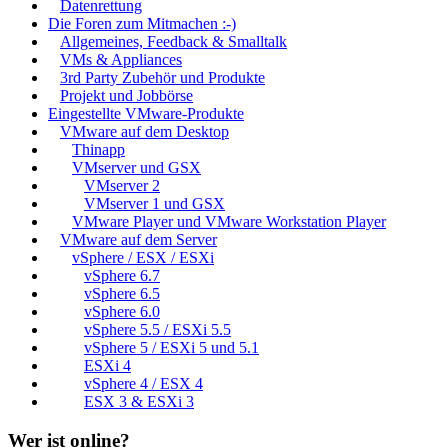
Datenrettung
Die Foren zum Mitmachen :-)
Allgemeines, Feedback & Smalltalk
VMs & Appliances
3rd Party Zubehör und Produkte
Projekt und Jobbörse
Eingestellte VMware-Produkte
VMware auf dem Desktop
Thinapp
VMserver und GSX
VMserver 2
VMserver 1 und GSX
VMware Player und VMware Workstation Player
VMware auf dem Server
vSphere / ESX / ESXi
vSphere 6.7
vSphere 6.5
vSphere 6.0
vSphere 5.5 / ESXi 5.5
vSphere 5 / ESXi 5 und 5.1
ESXi 4
vSphere 4 / ESX 4
ESX 3 & ESXi 3
Wer ist online?