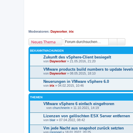
Moderatoren:
Dayworker
,
irix
Neues Thema
BEKANNTMACHUNGEN
Zukunft des vSphere-Client besiegelt
von
Dayworker
» 21.05.2016, 21:20
VMware products build numbers to update level
von
Dayworker
» 08.05.2015, 18:10
Neuerungen in VMware vSphere 6.0
von
irix
» 04.02.2015, 10:46
THEMEN
VMware vSphere 6 einfach eingefroren
von
churchnerin
» 11.10.2021, 14:19
D
a
Lizenzen von gelöschten ESX Server entfernen
t
von
blair
» 07.04.2022, 08:42
e
i
Vm jede Nacht aus snapshot zurück setzten
a
von
n
rprengel
» 18.01.2022, 20:25