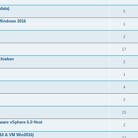
 data)
5
 Windows 2016
1
2
17
chieben
2
1
4
2
15
are vSphere 6.0 Host
2
10 & VM Win2016)
11