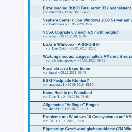
von
HoMaasSoft
» 20.07.2020, 15:13
Error loading /k.b00 Fatal error: 33 (Inconsistent
von
ernschd
» 13.07.2020, 14:22
Vsphere Center 6 von Windows 2008 Server auf
von
kraftfahrer
» 13.05.2020, 15:43
VCSA Upgrade 6.0 nach 6.5 nicht möglich
von
wglan
» 01.01.2020, 16:34
ESXi & Whitebox - ARRRGHHH!
von
Digi-Quick
» 29.01.2017, 22:30
D
a
Wartungsmodus: ausgeschaltete VMs nicht vers
t
von
christian.molecki
» 07.02.2020, 09:58
e
D
i
a
Parallele .ova Exportieren
a
t
von
n
hasel
» 05.12.2019, 06:49
e
h
i
a
ESXI-Festplatte Klonbar?
a
n
von
n
autoexec1
» 30.09.2019, 15:50
g
h
a
Keine Rechte im Webclient
n
von
RalphT
» 24.09.2019, 07:48
g
Allgemeine "Anfänger" Fragen
von
d0m84
» 04.02.2019, 14:28
Probleme mit Windows 10 Gastsystemen auf VMw
von
TuT
» 11.09.2019, 16:06
Eigenartige Geschwindigkeitsprobleme (VM Win