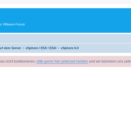
ches VMware-Forum
uf dem Server
vSphere / ESX / ESXi
vSphere 6.0
as nicht funktionieren,
bitte gerne hier jederzeit melden
und wir kümmern uns zeit