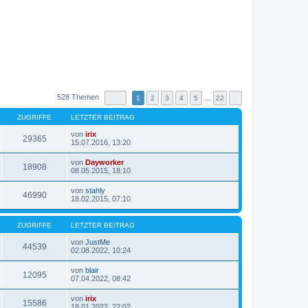
528 Themen
1
2
3
4
5
…
22
ZUGRIFFE
LETZTER BEITRAG
von
irix
29365
N
15.07.2016, 13:20
e
u
von
Dayworker
e
18908
N
08.05.2015, 18:10
s
e
t
u
von
stahly
e
e
46990
N
18.02.2015, 07:10
r
s
e
B
t
u
e
e
e
i
ZUGRIFFE
LETZTER BEITRAG
r
s
t
B
t
r
von
JustMe
e
44539
e
a
N
02.08.2022, 10:24
i
r
g
e
t
B
u
r
von
blair
e
e
12095
a
N
07.04.2022, 08:42
i
s
g
e
t
t
u
r
von
irix
e
e
15586
a
N
18.01.2022, 22:02
r