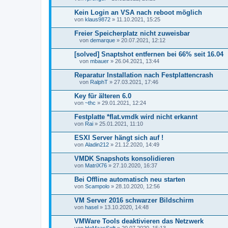
h
a
Kein Login an VSA nach reboot möglich
n
von
klaus9872
» 11.10.2021, 15:25
g
Freier Speicherplatz nicht zuweisbar
von
demarque
» 20.07.2021, 12:12
D
a
[solved] Snaptshot entfernen bei 66% seit 16.04
t
von
mbauer
» 26.04.2021, 13:44
e
D
i
a
Reparatur Installation nach Festplattencrash
a
t
n
von
RalphT
» 27.03.2021, 17:46
e
D
h
i
a
a
Key für älteren 6.0
a
t
n
von
n
~thc
» 29.01.2021, 12:24
e
g
h
i
a
Festplatte *flat.vmdk wird nicht erkannt
a
n
von
n
Rai
» 25.01.2021, 11:10
g
h
a
ESXI Server hängt sich auf !
n
von
Aladin212
» 21.12.2020, 14:49
g
VMDK Snapshots konsolidieren
von
MatriX76
» 27.10.2020, 16:37
Bei Offline automatisch neu starten
von
Scampolo
» 28.10.2020, 12:56
VM Server 2016 schwarzer Bildschirm
von
hasel
» 13.10.2020, 14:48
VMWare Tools deaktivieren das Netzwerk