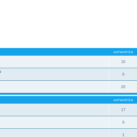
ANTWORTEN
10
s
0
20
ANTWORTEN
17
0
1