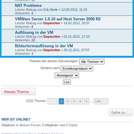
NAT Probleme
Letzter Beitrag von
Erik Abele
«
12.03.2012, 11:15
Antworten:
2
VMWare Server 1.0.10 auf Host Server 2008 R2
Letzter Beitrag von
Dayworker
«
14.02.2012, 20:37
Antworten:
8
Auflösung in der VM
Letzter Beitrag von
Dayworker
«
01.01.2012, 17:10
Antworten:
22
Bildschirmauflösung in der VM
Letzter Beitrag von
Dayworker
«
29.12.2011, 07:07
Antworten:
3
Themen der letzten Zeit anzeigen:
Sortiere nach
Neues Thema
3232 Themen
1
2
3
4
5
…
130
Gehe zu
WER IST ONLINE?
Mitglieder in diesem Forum: 0 Mitglieder und 2 Gäste