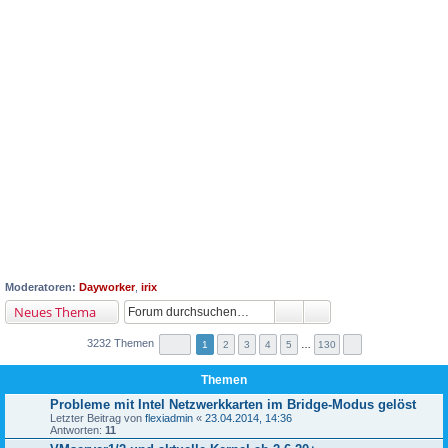
Moderatoren:
Dayworker
,
irix
Neues Thema
3232 Themen
1
2
3
4
5
…
130
Themen
Probleme mit Intel Netzwerkkarten im Bridge-Modus gelöst
Letzter Beitrag von
flexiadmin
«
23.04.2014, 14:36
Antworten:
11