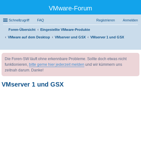
VMware-Forum
Schnellzugriff
FAQ
Registrieren
Anmelden
Foren-Übersicht
Eingestellte VMware-Produkte
VMware auf dem Desktop
VMserver und GSX
VMserver 1 und GSX
uc
Die Foren-SW läuft ohne erkennbare Probleme. Sollte doch etwas nicht
he
funktionieren,
bitte gerne hier jederzeit melden
und wir kümmern uns
zeitnah darum. Danke!
VMserver 1 und GSX