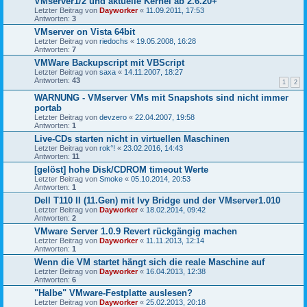
VMserver1/2 und aktuelle Kernel ab 2.6.20+
Letzter Beitrag von
Dayworker
«
11.09.2011, 17:53
Antworten:
3
VMserver on Vista 64bit
Letzter Beitrag von
riedochs
«
19.05.2008, 16:28
Antworten:
7
VMWare Backupscript mit VBScript
Letzter Beitrag von
saxa
«
14.11.2007, 18:27
Antworten:
43
1
2
WARNUNG - VMserver VMs mit Snapshots sind nicht immer
portab
Letzter Beitrag von
devzero
«
22.04.2007, 19:58
Antworten:
1
Live-CDs starten nicht in virtuellen Maschinen
Letzter Beitrag von
rok°!
«
23.02.2016, 14:43
Antworten:
11
[gelöst] hohe Disk/CDROM timeout Werte
Letzter Beitrag von
Smoke
«
05.10.2014, 20:53
Antworten:
1
Dell T110 II (11.Gen) mit Ivy Bridge und der VMserver1.010
Letzter Beitrag von
Dayworker
«
18.02.2014, 09:42
Antworten:
2
VMware Server 1.0.9 Revert rückgängig machen
Letzter Beitrag von
Dayworker
«
11.11.2013, 12:14
Antworten:
1
Wenn die VM startet hängt sich die reale Maschine auf
Letzter Beitrag von
Dayworker
«
16.04.2013, 12:38
Antworten:
6
"Halbe" VMware-Festplatte auslesen?
Letzter Beitrag von
Dayworker
«
25.02.2013, 20:18