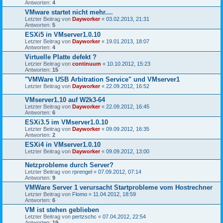
Antworten:
4
VMware startet nicht mehr....
Letzter Beitrag von
Dayworker
«
03.02.2013, 21:31
Antworten:
5
ESXi5 in VMserver1.0.10
Letzter Beitrag von
Dayworker
«
19.01.2013, 18:07
Antworten:
4
Virtuelle Platte defekt ?
Letzter Beitrag von
continuum
«
10.10.2012, 15:23
Antworten:
15
"VMWare USB Arbitration Service" und VMserver1
Letzter Beitrag von
Dayworker
«
22.09.2012, 16:52
VMserver1.10 auf W2k3-64
Letzter Beitrag von
Dayworker
«
22.09.2012, 16:45
Antworten:
6
ESXi3.5 im VMserver1.0.10
Letzter Beitrag von
Dayworker
«
09.09.2012, 16:35
Antworten:
2
ESXi4 in VMserver1.0.10
Letzter Beitrag von
Dayworker
«
09.09.2012, 13:00
Netzprobleme durch Server?
Letzter Beitrag von
rprengel
«
07.09.2012, 07:14
Antworten:
9
VMWare Server 1 verursacht Startprobleme vom Hostrechner
Letzter Beitrag von
Flomo
«
11.04.2012, 18:59
Antworten:
6
VM ist stehen geblieben
Letzter Beitrag von
pertzschc
«
07.04.2012, 22:54
Antworten:
19