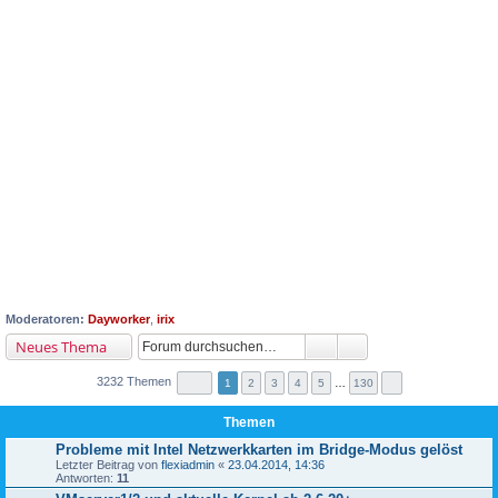
Moderatoren:
Dayworker
,
irix
Neues Thema
3232 Themen
1
2
3
4
5
…
130
Themen
Probleme mit Intel Netzwerkkarten im Bridge-Modus gelöst
Letzter Beitrag von
flexiadmin
«
23.04.2014, 14:36
Antworten:
11