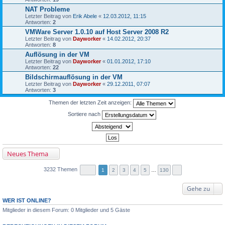
NAT Probleme
Letzter Beitrag von
Erik Abele
«
12.03.2012, 11:15
Antworten:
2
VMWare Server 1.0.10 auf Host Server 2008 R2
Letzter Beitrag von
Dayworker
«
14.02.2012, 20:37
Antworten:
8
Auflösung in der VM
Letzter Beitrag von
Dayworker
«
01.01.2012, 17:10
Antworten:
22
Bildschirmauflösung in der VM
Letzter Beitrag von
Dayworker
«
29.12.2011, 07:07
Antworten:
3
Themen der letzten Zeit anzeigen:
Sortiere nach
Neues Thema
3232 Themen
1
2
3
4
5
…
130
Gehe zu
WER IST ONLINE?
Mitglieder in diesem Forum: 0 Mitglieder und 5 Gäste