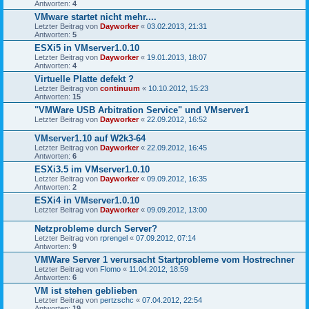
Antworten:
4
VMware startet nicht mehr....
Letzter Beitrag von
Dayworker
«
03.02.2013, 21:31
Antworten:
5
ESXi5 in VMserver1.0.10
Letzter Beitrag von
Dayworker
«
19.01.2013, 18:07
Antworten:
4
Virtuelle Platte defekt ?
Letzter Beitrag von
continuum
«
10.10.2012, 15:23
Antworten:
15
"VMWare USB Arbitration Service" und VMserver1
Letzter Beitrag von
Dayworker
«
22.09.2012, 16:52
VMserver1.10 auf W2k3-64
Letzter Beitrag von
Dayworker
«
22.09.2012, 16:45
Antworten:
6
ESXi3.5 im VMserver1.0.10
Letzter Beitrag von
Dayworker
«
09.09.2012, 16:35
Antworten:
2
ESXi4 in VMserver1.0.10
Letzter Beitrag von
Dayworker
«
09.09.2012, 13:00
Netzprobleme durch Server?
Letzter Beitrag von
rprengel
«
07.09.2012, 07:14
Antworten:
9
VMWare Server 1 verursacht Startprobleme vom Hostrechner
Letzter Beitrag von
Flomo
«
11.04.2012, 18:59
Antworten:
6
VM ist stehen geblieben
Letzter Beitrag von
pertzschc
«
07.04.2012, 22:54
Antworten:
19