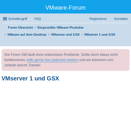
VMware-Forum
Schnellzugriff
FAQ
Registrieren
Anmelden
Foren-Übersicht
Eingestellte VMware-Produkte
VMware auf dem Desktop
VMserver und GSX
VMserver 1 und GSX
uc
Die Foren-SW läuft ohne erkennbare Probleme. Sollte doch etwas nicht
he
funktionieren,
bitte gerne hier jederzeit melden
und wir kümmern uns
zeitnah darum. Danke!
VMserver 1 und GSX