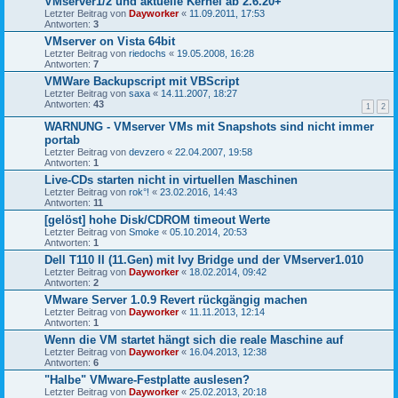
VMserver1/2 und aktuelle Kernel ab 2.6.20+
Letzter Beitrag von
Dayworker
«
11.09.2011, 17:53
Antworten:
3
VMserver on Vista 64bit
Letzter Beitrag von
riedochs
«
19.05.2008, 16:28
Antworten:
7
VMWare Backupscript mit VBScript
Letzter Beitrag von
saxa
«
14.11.2007, 18:27
Antworten:
43
1
2
WARNUNG - VMserver VMs mit Snapshots sind nicht immer
portab
Letzter Beitrag von
devzero
«
22.04.2007, 19:58
Antworten:
1
Live-CDs starten nicht in virtuellen Maschinen
Letzter Beitrag von
rok°!
«
23.02.2016, 14:43
Antworten:
11
[gelöst] hohe Disk/CDROM timeout Werte
Letzter Beitrag von
Smoke
«
05.10.2014, 20:53
Antworten:
1
Dell T110 II (11.Gen) mit Ivy Bridge und der VMserver1.010
Letzter Beitrag von
Dayworker
«
18.02.2014, 09:42
Antworten:
2
VMware Server 1.0.9 Revert rückgängig machen
Letzter Beitrag von
Dayworker
«
11.11.2013, 12:14
Antworten:
1
Wenn die VM startet hängt sich die reale Maschine auf
Letzter Beitrag von
Dayworker
«
16.04.2013, 12:38
Antworten:
6
"Halbe" VMware-Festplatte auslesen?
Letzter Beitrag von
Dayworker
«
25.02.2013, 20:18