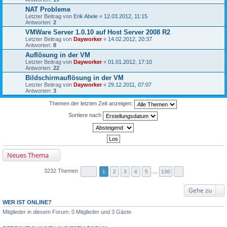
NAT Probleme
Letzter Beitrag von
Erik Abele
«
12.03.2012, 11:15
Antworten:
2
VMWare Server 1.0.10 auf Host Server 2008 R2
Letzter Beitrag von
Dayworker
«
14.02.2012, 20:37
Antworten:
8
Auflösung in der VM
Letzter Beitrag von
Dayworker
«
01.01.2012, 17:10
Antworten:
22
Bildschirmauflösung in der VM
Letzter Beitrag von
Dayworker
«
29.12.2011, 07:07
Antworten:
3
Themen der letzten Zeit anzeigen:
Sortiere nach
Neues Thema
3232 Themen
1
2
3
4
5
…
130
Gehe zu
WER IST ONLINE?
Mitglieder in diesem Forum: 0 Mitglieder und 3 Gäste