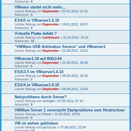
Antworten:
4
VMware startet nicht mehr....
Letzter Beitrag von
Dayworker
«
03.02.2013, 21:31
Antworten:
5
ESXi5 in VMserver1.0.10
Letzter Beitrag von
Dayworker
«
19.01.2013, 18:07
Antworten:
4
Virtuelle Platte defekt ?
Letzter Beitrag von
continuum
«
10.10.2012, 15:23
Antworten:
15
"VMWare USB Arbitration Service" und VMserver1
Letzter Beitrag von
Dayworker
«
22.09.2012, 16:52
VMserver1.10 auf W2k3-64
Letzter Beitrag von
Dayworker
«
22.09.2012, 16:45
Antworten:
6
ESXi3.5 im VMserver1.0.10
Letzter Beitrag von
Dayworker
«
09.09.2012, 16:35
Antworten:
2
ESXi4 in VMserver1.0.10
Letzter Beitrag von
Dayworker
«
09.09.2012, 13:00
Netzprobleme durch Server?
Letzter Beitrag von
rprengel
«
07.09.2012, 07:14
Antworten:
9
VMWare Server 1 verursacht Startprobleme vom Hostrechner
Letzter Beitrag von
Flomo
«
11.04.2012, 18:59
Antworten:
6
VM ist stehen geblieben
Letzter Beitrag von
pertzschc
«
07.04.2012, 22:54
Antworten:
19