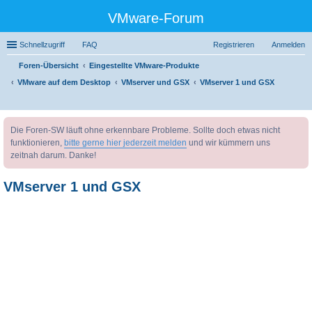
VMware-Forum
Schnellzugriff
FAQ
Registrieren
Anmelden
Foren-Übersicht
Eingestellte VMware-Produkte
VMware auf dem Desktop
VMserver und GSX
VMserver 1 und GSX
uc
Die Foren-SW läuft ohne erkennbare Probleme. Sollte doch etwas nicht
he
funktionieren,
bitte gerne hier jederzeit melden
und wir kümmern uns
zeitnah darum. Danke!
VMserver 1 und GSX