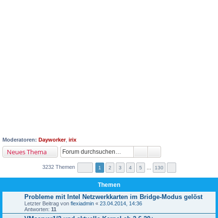
Moderatoren:
Dayworker
,
irix
Neues Thema
3232 Themen
1
2
3
4
5
…
130
Themen
Probleme mit Intel Netzwerkkarten im Bridge-Modus gelöst
Letzter Beitrag von
flexiadmin
«
23.04.2014, 14:36
Antworten:
11