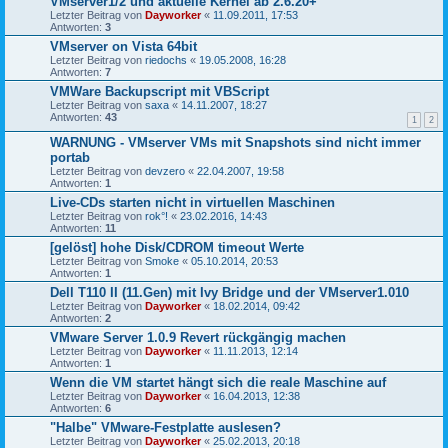
VMserver1/2 und aktuelle Kernel ab 2.6.20+
Letzter Beitrag von
Dayworker
«
11.09.2011, 17:53
Antworten:
3
VMserver on Vista 64bit
Letzter Beitrag von
riedochs
«
19.05.2008, 16:28
Antworten:
7
VMWare Backupscript mit VBScript
Letzter Beitrag von
saxa
«
14.11.2007, 18:27
Antworten:
43
1
2
WARNUNG - VMserver VMs mit Snapshots sind nicht immer
portab
Letzter Beitrag von
devzero
«
22.04.2007, 19:58
Antworten:
1
Live-CDs starten nicht in virtuellen Maschinen
Letzter Beitrag von
rok°!
«
23.02.2016, 14:43
Antworten:
11
[gelöst] hohe Disk/CDROM timeout Werte
Letzter Beitrag von
Smoke
«
05.10.2014, 20:53
Antworten:
1
Dell T110 II (11.Gen) mit Ivy Bridge und der VMserver1.010
Letzter Beitrag von
Dayworker
«
18.02.2014, 09:42
Antworten:
2
VMware Server 1.0.9 Revert rückgängig machen
Letzter Beitrag von
Dayworker
«
11.11.2013, 12:14
Antworten:
1
Wenn die VM startet hängt sich die reale Maschine auf
Letzter Beitrag von
Dayworker
«
16.04.2013, 12:38
Antworten:
6
"Halbe" VMware-Festplatte auslesen?
Letzter Beitrag von
Dayworker
«
25.02.2013, 20:18