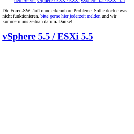
dem Server
vSphere / ESX / ESXi
vSphere 5.5 / ESXi 5.5
Die Foren-SW läuft ohne erkennbare Probleme. Sollte doch etwas
nicht funktionieren,
bitte gerne hier jederzeit melden
und wir
kümmern uns zeitnah darum. Danke!
vSphere 5.5 / ESXi 5.5