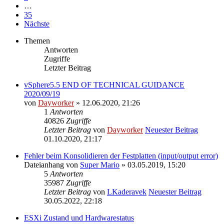
…
35
Nächste
Themen
Antworten
Zugriffe
Letzter Beitrag
vSphere5.5 END OF TECHNICAL GUIDANCE
2020/09/19
von
Dayworker
» 12.06.2020, 21:26
1
Antworten
40826
Zugriffe
Letzter Beitrag
von
Dayworker
Neuester Beitrag
01.10.2020, 21:17
Fehler beim Konsolidieren der Festplatten (input/output error)
Dateianhang
von
Super Mario
» 03.05.2019, 15:20
5
Antworten
35987
Zugriffe
Letzter Beitrag
von
LKaderavek
Neuester Beitrag
30.05.2022, 22:18
ESXi Zustand und Hardwarestatus