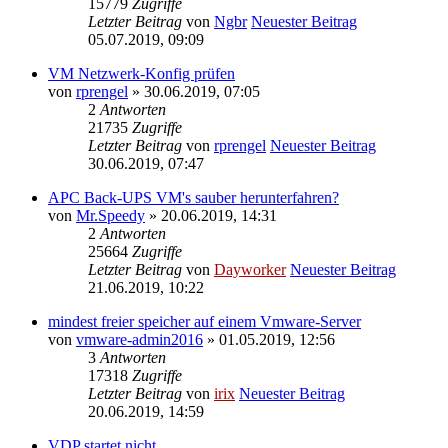
15779
Zugriffe
Letzter Beitrag
von
Ngbr
Neuester Beitrag
05.07.2019, 09:09
VM Netzwerk-Konfig prüfen
von
rprengel
» 30.06.2019, 07:05
2
Antworten
21735
Zugriffe
Letzter Beitrag
von
rprengel
Neuester Beitrag
30.06.2019, 07:47
APC Back-UPS VM's sauber herunterfahren?
von
Mr.Speedy
» 20.06.2019, 14:31
2
Antworten
25664
Zugriffe
Letzter Beitrag
von
Dayworker
Neuester Beitrag
21.06.2019, 10:22
mindest freier speicher auf einem Vmware-Server
von
vmware-admin2016
» 01.05.2019, 12:56
3
Antworten
17318
Zugriffe
Letzter Beitrag
von
irix
Neuester Beitrag
20.06.2019, 14:59
VDP startet nicht