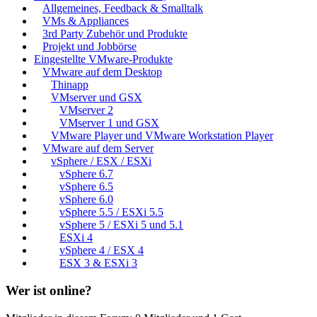
Allgemeines, Feedback & Smalltalk
VMs & Appliances
3rd Party Zubehör und Produkte
Projekt und Jobbörse
Eingestellte VMware-Produkte
VMware auf dem Desktop
Thinapp
VMserver und GSX
VMserver 2
VMserver 1 und GSX
VMware Player und VMware Workstation Player
VMware auf dem Server
vSphere / ESX / ESXi
vSphere 6.7
vSphere 6.5
vSphere 6.0
vSphere 5.5 / ESXi 5.5
vSphere 5 / ESXi 5 und 5.1
ESXi 4
vSphere 4 / ESX 4
ESX 3 & ESXi 3
Wer ist online?