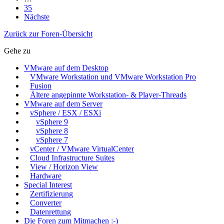
35
Nächste
Zurück zur Foren-Übersicht
Gehe zu
VMware auf dem Desktop
VMware Workstation und VMware Workstation Pro
Fusion
Ältere angepinnte Workstation- & Player-Threads
VMware auf dem Server
vSphere / ESX / ESXi
vSphere 9
vSphere 8
vSphere 7
vCenter / VMware VirtualCenter
Cloud Infrastructure Suites
View / Horizon View
Hardware
Special Interest
Zertifizierung
Converter
Datenrettung
Die Foren zum Mitmachen :-)