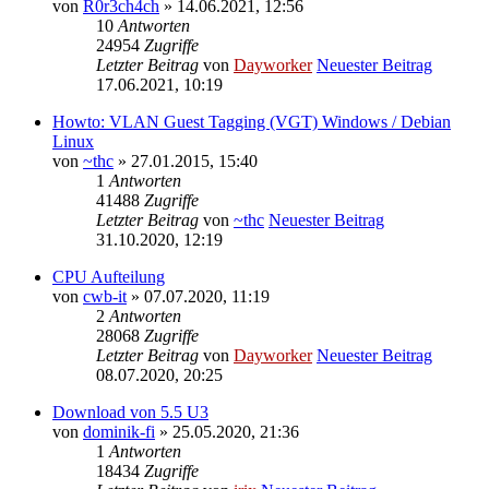
von
R0r3ch4ch
» 14.06.2021, 12:56
10
Antworten
24954
Zugriffe
Letzter Beitrag
von
Dayworker
Neuester Beitrag
17.06.2021, 10:19
Howto: VLAN Guest Tagging (VGT) Windows / Debian
Linux
von
~thc
» 27.01.2015, 15:40
1
Antworten
41488
Zugriffe
Letzter Beitrag
von
~thc
Neuester Beitrag
31.10.2020, 12:19
CPU Aufteilung
von
cwb-it
» 07.07.2020, 11:19
2
Antworten
28068
Zugriffe
Letzter Beitrag
von
Dayworker
Neuester Beitrag
08.07.2020, 20:25
Download von 5.5 U3
von
dominik-fi
» 25.05.2020, 21:36
1
Antworten
18434
Zugriffe