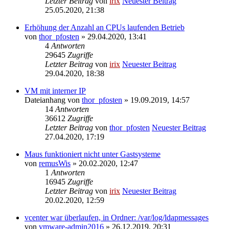
Letzter Beitrag
von
irix
Neuester Beitrag
25.05.2020, 21:38
Erhöhung der Anzahl an CPUs laufenden Betrieb
von
thor_pfosten
» 29.04.2020, 13:41
4
Antworten
29645
Zugriffe
Letzter Beitrag
von
irix
Neuester Beitrag
29.04.2020, 18:38
VM mit interner IP
Dateianhang
von
thor_pfosten
» 19.09.2019, 14:57
14
Antworten
36612
Zugriffe
Letzter Beitrag
von
thor_pfosten
Neuester Beitrag
27.04.2020, 17:19
Maus funktioniert nicht unter Gastsysteme
von
remusWis
» 20.02.2020, 12:47
1
Antworten
16945
Zugriffe
Letzter Beitrag
von
irix
Neuester Beitrag
20.02.2020, 12:59
vcenter war überlaufen, in Ordner: /var/log/ldapmessages
von
vmware-admin2016
» 26.12.2019, 20:31