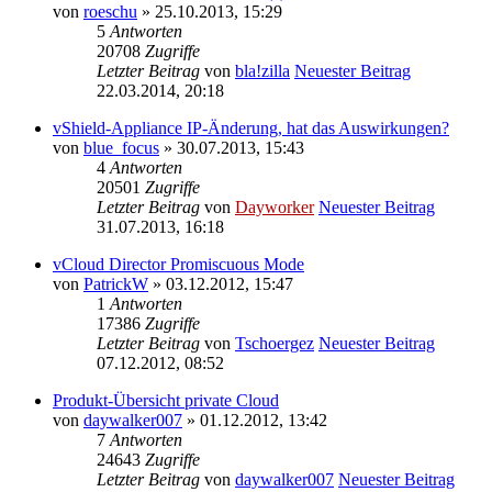
von
roeschu
» 25.10.2013, 15:29
5
Antworten
20708
Zugriffe
Letzter Beitrag
von
bla!zilla
Neuester Beitrag
22.03.2014, 20:18
vShield-Appliance IP-Änderung, hat das Auswirkungen?
von
blue_focus
» 30.07.2013, 15:43
4
Antworten
20501
Zugriffe
Letzter Beitrag
von
Dayworker
Neuester Beitrag
31.07.2013, 16:18
vCloud Director Promiscuous Mode
von
PatrickW
» 03.12.2012, 15:47
1
Antworten
17386
Zugriffe
Letzter Beitrag
von
Tschoergez
Neuester Beitrag
07.12.2012, 08:52
Produkt-Übersicht private Cloud
von
daywalker007
» 01.12.2012, 13:42
7
Antworten
24643
Zugriffe
Letzter Beitrag
von
daywalker007
Neuester Beitrag