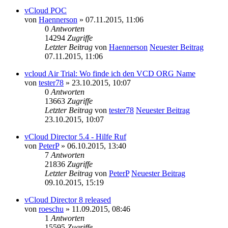
vCloud POC
von
Haennerson
» 07.11.2015, 11:06
0
Antworten
14294
Zugriffe
Letzter Beitrag
von
Haennerson
Neuester Beitrag
07.11.2015, 11:06
vcloud Air Trial: Wo finde ich den VCD ORG Name
von
tester78
» 23.10.2015, 10:07
0
Antworten
13663
Zugriffe
Letzter Beitrag
von
tester78
Neuester Beitrag
23.10.2015, 10:07
vCloud Director 5.4 - Hilfe Ruf
von
PeterP
» 06.10.2015, 13:40
7
Antworten
21836
Zugriffe
Letzter Beitrag
von
PeterP
Neuester Beitrag
09.10.2015, 15:19
vCloud Director 8 released
von
roeschu
» 11.09.2015, 08:46
1
Antworten
15595
Zugriffe