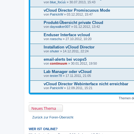
von
blue_focus
» 30.07.2013, 15:43
vCloud Director Promiscuous Mode
von
PatrickW
» 03.12.2012, 15:47
Produkt-Übersicht private Cloud
von
daywalker007
» 01.12.2012, 13:42
Enduser Interface vcloud
von
roeschu
» 27.10.2012, 10:20
Installation vCloud Director
von
shuter
» 14.12.2011, 22:24
email-alerts bei vcops5
von
continuum
» 30.01.2012, 19:50
Lab Manager oder vCloud
von
tester78
» 17.11.2011, 21:05
vCloud Director Webinterface nicht erreichbar
von
PatrickW
» 12.09.2011, 15:21
Themen der
Neues Thema
Zurück zur Foren-Übersicht
WER IST ONLINE?