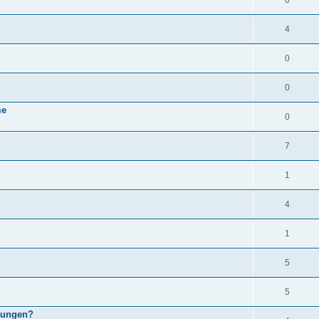
0
4
0
0
me
0
7
1
4
1
5
5
rkungen?