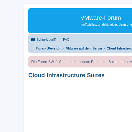
VMware-Forum
Inoffizielles, unabhängiges deuts
Schnellzugriff
FAQ
Foren-Übersicht
VMware auf dem Server
Cloud Infrastruc
Die Foren-SW läuft ohne erkennbare Probleme. Sollte doch etw
Cloud Infrastructure Suites