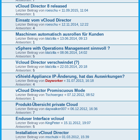
vCloud Director 8 released
Letzter Beitrag von
roeschu
«
11.09.2015, 11:04
Antworten:
1
Einsatz vom vCloud Director
Letzter Beitrag von
roeschu
«
12.11.2014, 12:22
Antworten:
4
Maschinen automatisch ausrollen für Kunden
Letzter Beitrag von
bla!zilla
«
13.06.2014, 09:13
Antworten:
1
vSphere with Operations Management sinnvoll ?
Letzter Beitrag von
bla!zilla
«
08.06.2014, 14:02
Antworten:
5
Vcloud Director verschwindet (?)
Letzter Beitrag von
bla!zilla
«
22.03.2014, 20:18
Antworten:
5
vShield-Appliance IP-Änderung, hat das Auswirkungen?
Letzter Beitrag von
Dayworker
«
31.07.2013, 16:18
Antworten:
4
vCloud Director Promiscuous Mode
Letzter Beitrag von
Tschoergez
«
07.12.2012, 08:52
Antworten:
1
Produkt-Übersicht private Cloud
Letzter Beitrag von
daywalker007
«
06.12.2012, 16:36
Antworten:
7
Enduser Interface vcloud
Letzter Beitrag von
KingPeter
«
15.11.2012, 19:07
Antworten:
5
Installation vCloud Director
Letzter Beitrag von
mschubi
«
01.03.2012, 15:39