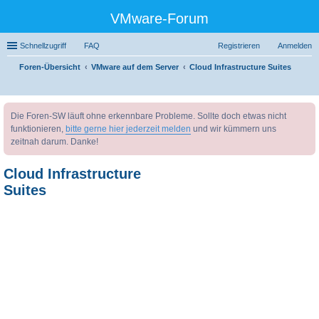
VMware-Forum
Schnellzugriff
FAQ
Registrieren
Anmelden
Foren-Übersicht
VMware auf dem Server
Cloud Infrastructure Suites
uc
Die Foren-SW läuft ohne erkennbare Probleme. Sollte doch etwas nicht
he
funktionieren,
bitte gerne hier jederzeit melden
und wir kümmern uns
zeitnah darum. Danke!
Cloud Infrastructure
Suites