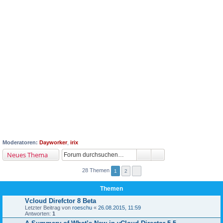
Moderatoren:
Dayworker
,
irix
Neues Thema
28 Themen
1
2
Themen
Vcloud Direfctor 8 Beta
Letzter Beitrag von
roeschu
«
26.08.2015, 11:59
Antworten:
1