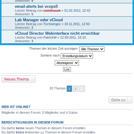
Antworten:
4
email-alerts bei vcops5
Letzter Beitrag von
continuum
«
01.02.2012, 22:42
Antworten:
5
Lab Manager oder vCloud
Letzter Beitrag von
Tschoergez
«
18.11.2011, 12:50
Antworten:
2
vCloud Director Webinterface nicht erreichbar
Letzter Beitrag von
PatrickW
«
12.09.2011, 16:10
Antworten:
3
Themen der letzten Zeit anzeigen:
Sortiere nach
Neues Thema
28 Themen
1
2
Gehe zu
WER IST ONLINE?
Mitglieder in diesem Forum: 0 Mitglieder und 4 Gäste
BERECHTIGUNGEN IN DIESEM FORUM
Du darfst
keine
neuen Themen in diesem Forum erstellen.
Du darfst
keine
Antworten zu Themen in diesem Forum erstellen.