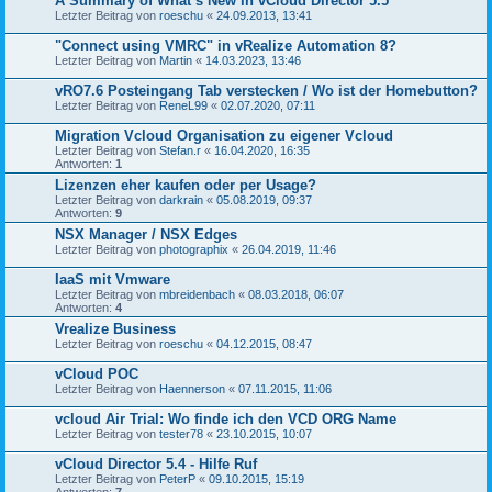
A Summary of What’s New in vCloud Director 5.5
Letzter Beitrag von
roeschu
«
24.09.2013, 13:41
"Connect using VMRC" in vRealize Automation 8?
Letzter Beitrag von
Martin
«
14.03.2023, 13:46
vRO7.6 Posteingang Tab verstecken / Wo ist der Homebutton?
Letzter Beitrag von
ReneL99
«
02.07.2020, 07:11
Migration Vcloud Organisation zu eigener Vcloud
Letzter Beitrag von
Stefan.r
«
16.04.2020, 16:35
Antworten:
1
Lizenzen eher kaufen oder per Usage?
Letzter Beitrag von
darkrain
«
05.08.2019, 09:37
Antworten:
9
NSX Manager / NSX Edges
Letzter Beitrag von
photographix
«
26.04.2019, 11:46
IaaS mit Vmware
Letzter Beitrag von
mbreidenbach
«
08.03.2018, 06:07
Antworten:
4
Vrealize Business
Letzter Beitrag von
roeschu
«
04.12.2015, 08:47
vCloud POC
Letzter Beitrag von
Haennerson
«
07.11.2015, 11:06
vcloud Air Trial: Wo finde ich den VCD ORG Name
Letzter Beitrag von
tester78
«
23.10.2015, 10:07
vCloud Director 5.4 - Hilfe Ruf
Letzter Beitrag von
PeterP
«
09.10.2015, 15:19
Antworten:
7