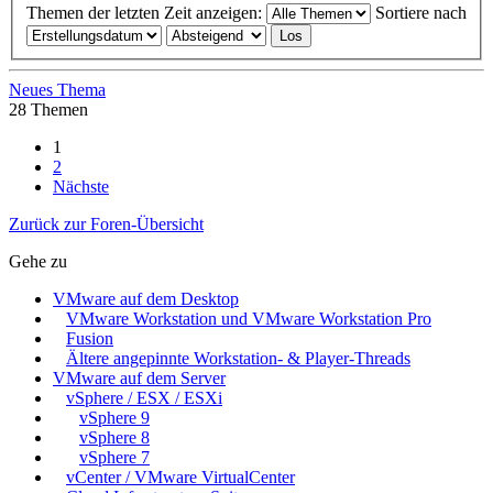
Themen der letzten Zeit anzeigen:
Sortiere nach
Neues Thema
28 Themen
1
2
Nächste
Zurück zur Foren-Übersicht
Gehe zu
VMware auf dem Desktop
VMware Workstation und VMware Workstation Pro
Fusion
Ältere angepinnte Workstation- & Player-Threads
VMware auf dem Server
vSphere / ESX / ESXi
vSphere 9
vSphere 8
vSphere 7
vCenter / VMware VirtualCenter