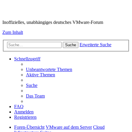
VMware-Forum
Inoffizielles, unabhängiges deutsches VMware-Forum
Zum Inhalt
Erweiterte Suche
Suche
Schnellzugriff
Unbeantwortete Themen
Aktive Themen
Suche
Das Team
FAQ
Anmelden
Registrieren
Foren-Übersicht
VMware auf dem Server
Cloud