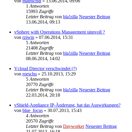
von
mathschut
» 13.06.2014, 09:06
1
Antworten
15993
Zugriffe
Letzter Beitrag
von
bla!zilla
Neuester Beitrag
13.06.2014, 09:13
vSphere with Operations Management sinnvoll ?
von
rziwin
» 07.06.2014, 15:31
5
Antworten
21408
Zugriffe
Letzter Beitrag
von
bla!zilla
Neuester Beitrag
08.06.2014, 14:02
Vcloud Director verschwindet (?)
von
roeschu
» 25.10.2013, 15:29
5
Antworten
20770
Zugriffe
Letzter Beitrag
von
bla!zilla
Neuester Beitrag
22.03.2014, 20:18
vShield-Appliance IP-Änderung, hat das Auswirkungen?
von
blue_focus
» 30.07.2013, 15:43
4
Antworten
20570
Zugriffe
Letzter Beitrag
von
Dayworker
Neuester Beitrag
31.07.2013, 16:18