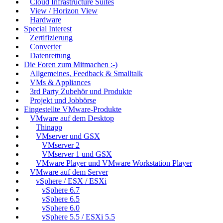
Cloud Infrastructure Suites
View / Horizon View
Hardware
Special Interest
Zertifizierung
Converter
Datenrettung
Die Foren zum Mitmachen :-)
Allgemeines, Feedback & Smalltalk
VMs & Appliances
3rd Party Zubehör und Produkte
Projekt und Jobbörse
Eingestellte VMware-Produkte
VMware auf dem Desktop
Thinapp
VMserver und GSX
VMserver 2
VMserver 1 und GSX
VMware Player und VMware Workstation Player
VMware auf dem Server
vSphere / ESX / ESXi
vSphere 6.7
vSphere 6.5
vSphere 6.0
vSphere 5.5 / ESXi 5.5