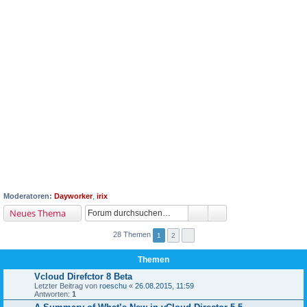
Moderatoren:
Dayworker
,
irix
Neues Thema
28 Themen
1
2
Themen
Vcloud Direfctor 8 Beta
Letzter Beitrag von
roeschu
«
26.08.2015, 11:59
Antworten:
1