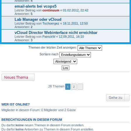
Antworten:
4
email-alerts bei vcops5
Letzter Beitrag von
continuum
«
01.02.2012, 22:42
Antworten:
5
Lab Manager oder vCloud
Letzter Beitrag von
Tschoergez
«
18.11.2011, 12:50
Antworten:
2
vCloud Director Webinterface nicht erreichbar
Letzter Beitrag von
PatrickW
«
12.09.2011, 16:10
Antworten:
3
Themen der letzten Zeit anzeigen:
Sortiere nach
Neues Thema
28 Themen
1
2
Gehe zu
WER IST ONLINE?
Mitglieder in diesem Forum: 0 Mitglieder und 2 Gäste
BERECHTIGUNGEN IN DIESEM FORUM
Du darfst
keine
neuen Themen in diesem Forum erstellen.
Du darfst
keine
Antworten zu Themen in diesem Forum erstellen.