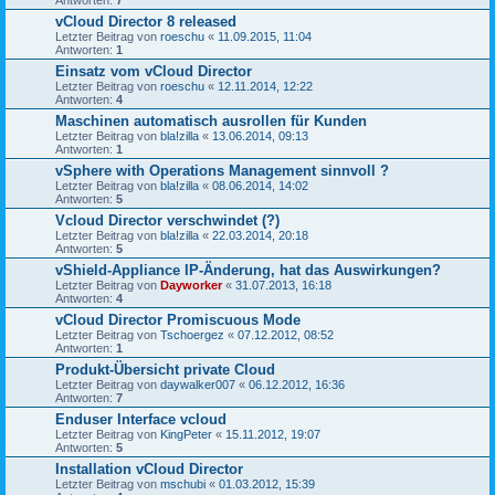
vCloud Director 8 released
Letzter Beitrag von
roeschu
«
11.09.2015, 11:04
Antworten:
1
Einsatz vom vCloud Director
Letzter Beitrag von
roeschu
«
12.11.2014, 12:22
Antworten:
4
Maschinen automatisch ausrollen für Kunden
Letzter Beitrag von
bla!zilla
«
13.06.2014, 09:13
Antworten:
1
vSphere with Operations Management sinnvoll ?
Letzter Beitrag von
bla!zilla
«
08.06.2014, 14:02
Antworten:
5
Vcloud Director verschwindet (?)
Letzter Beitrag von
bla!zilla
«
22.03.2014, 20:18
Antworten:
5
vShield-Appliance IP-Änderung, hat das Auswirkungen?
Letzter Beitrag von
Dayworker
«
31.07.2013, 16:18
Antworten:
4
vCloud Director Promiscuous Mode
Letzter Beitrag von
Tschoergez
«
07.12.2012, 08:52
Antworten:
1
Produkt-Übersicht private Cloud
Letzter Beitrag von
daywalker007
«
06.12.2012, 16:36
Antworten:
7
Enduser Interface vcloud
Letzter Beitrag von
KingPeter
«
15.11.2012, 19:07
Antworten:
5
Installation vCloud Director
Letzter Beitrag von
mschubi
«
01.03.2012, 15:39