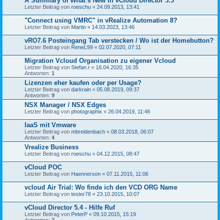
A Summary of What’s New in vCloud Director 5.5
Letzter Beitrag von
roeschu
«
24.09.2013, 13:41
"Connect using VMRC" in vRealize Automation 8?
Letzter Beitrag von
Martin
«
14.03.2023, 13:46
vRO7.6 Posteingang Tab verstecken / Wo ist der Homebutton?
Letzter Beitrag von
ReneL99
«
02.07.2020, 07:11
Migration Vcloud Organisation zu eigener Vcloud
Letzter Beitrag von
Stefan.r
«
16.04.2020, 16:35
Antworten:
1
Lizenzen eher kaufen oder per Usage?
Letzter Beitrag von
darkrain
«
05.08.2019, 09:37
Antworten:
9
NSX Manager / NSX Edges
Letzter Beitrag von
photographix
«
26.04.2019, 11:46
IaaS mit Vmware
Letzter Beitrag von
mbreidenbach
«
08.03.2018, 06:07
Antworten:
4
Vrealize Business
Letzter Beitrag von
roeschu
«
04.12.2015, 08:47
vCloud POC
Letzter Beitrag von
Haennerson
«
07.11.2015, 11:06
vcloud Air Trial: Wo finde ich den VCD ORG Name
Letzter Beitrag von
tester78
«
23.10.2015, 10:07
vCloud Director 5.4 - Hilfe Ruf
Letzter Beitrag von
PeterP
«
09.10.2015, 15:19
Antworten:
7