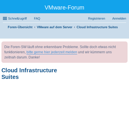
VMware-Forum
Schnellzugriff
FAQ
Registrieren
Anmelden
Foren-Übersicht
VMware auf dem Server
Cloud Infrastructure Suites
uc
Die Foren-SW läuft ohne erkennbare Probleme. Sollte doch etwas nicht
he
funktionieren,
bitte gerne hier jederzeit melden
und wir kümmern uns
zeitnah darum. Danke!
Cloud Infrastructure
Suites