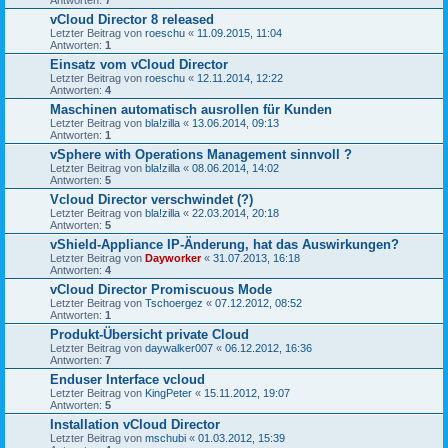
vCloud Director 8 released
Letzter Beitrag von
roeschu
«
11.09.2015, 11:04
Antworten:
1
Einsatz vom vCloud Director
Letzter Beitrag von
roeschu
«
12.11.2014, 12:22
Antworten:
4
Maschinen automatisch ausrollen für Kunden
Letzter Beitrag von
bla!zilla
«
13.06.2014, 09:13
Antworten:
1
vSphere with Operations Management sinnvoll ?
Letzter Beitrag von
bla!zilla
«
08.06.2014, 14:02
Antworten:
5
Vcloud Director verschwindet (?)
Letzter Beitrag von
bla!zilla
«
22.03.2014, 20:18
Antworten:
5
vShield-Appliance IP-Änderung, hat das Auswirkungen?
Letzter Beitrag von
Dayworker
«
31.07.2013, 16:18
Antworten:
4
vCloud Director Promiscuous Mode
Letzter Beitrag von
Tschoergez
«
07.12.2012, 08:52
Antworten:
1
Produkt-Übersicht private Cloud
Letzter Beitrag von
daywalker007
«
06.12.2012, 16:36
Antworten:
7
Enduser Interface vcloud
Letzter Beitrag von
KingPeter
«
15.11.2012, 19:07
Antworten:
5
Installation vCloud Director
Letzter Beitrag von
mschubi
«
01.03.2012, 15:39