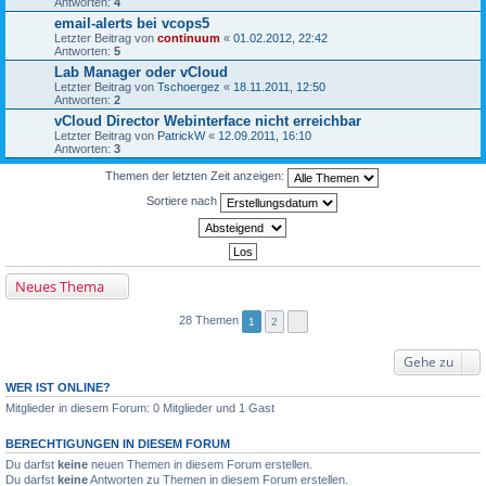
Antworten:
4
email-alerts bei vcops5
Letzter Beitrag von
continuum
«
01.02.2012, 22:42
Antworten:
5
Lab Manager oder vCloud
Letzter Beitrag von
Tschoergez
«
18.11.2011, 12:50
Antworten:
2
vCloud Director Webinterface nicht erreichbar
Letzter Beitrag von
PatrickW
«
12.09.2011, 16:10
Antworten:
3
Themen der letzten Zeit anzeigen:
Sortiere nach
Neues Thema
28 Themen
1
2
Gehe zu
WER IST ONLINE?
Mitglieder in diesem Forum: 0 Mitglieder und 1 Gast
BERECHTIGUNGEN IN DIESEM FORUM
Du darfst
keine
neuen Themen in diesem Forum erstellen.
Du darfst
keine
Antworten zu Themen in diesem Forum erstellen.