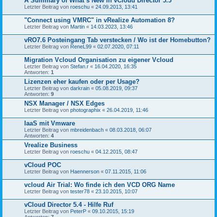
A Summary of What’s New in vCloud Director 5.5
Letzter Beitrag von
roeschu
«
24.09.2013, 13:41
"Connect using VMRC" in vRealize Automation 8?
Letzter Beitrag von
Martin
«
14.03.2023, 13:46
vRO7.6 Posteingang Tab verstecken / Wo ist der Homebutton?
Letzter Beitrag von
ReneL99
«
02.07.2020, 07:11
Migration Vcloud Organisation zu eigener Vcloud
Letzter Beitrag von
Stefan.r
«
16.04.2020, 16:35
Antworten:
1
Lizenzen eher kaufen oder per Usage?
Letzter Beitrag von
darkrain
«
05.08.2019, 09:37
Antworten:
9
NSX Manager / NSX Edges
Letzter Beitrag von
photographix
«
26.04.2019, 11:46
IaaS mit Vmware
Letzter Beitrag von
mbreidenbach
«
08.03.2018, 06:07
Antworten:
4
Vrealize Business
Letzter Beitrag von
roeschu
«
04.12.2015, 08:47
vCloud POC
Letzter Beitrag von
Haennerson
«
07.11.2015, 11:06
vcloud Air Trial: Wo finde ich den VCD ORG Name
Letzter Beitrag von
tester78
«
23.10.2015, 10:07
vCloud Director 5.4 - Hilfe Ruf
Letzter Beitrag von
PeterP
«
09.10.2015, 15:19
Antworten:
7