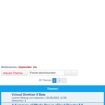
Moderatoren:
Dayworker
,
irix
Neues Thema
28 Themen
1
2
Themen
Vcloud Direfctor 8 Beta
Letzter Beitrag von
roeschu
«
26.08.2015, 11:59
Antworten:
1