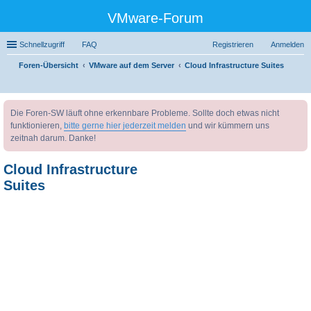
VMware-Forum
Schnellzugriff
FAQ
Registrieren
Anmelden
Foren-Übersicht
VMware auf dem Server
Cloud Infrastructure Suites
uc
Die Foren-SW läuft ohne erkennbare Probleme. Sollte doch etwas nicht
he
funktionieren,
bitte gerne hier jederzeit melden
und wir kümmern uns
zeitnah darum. Danke!
Cloud Infrastructure
Suites