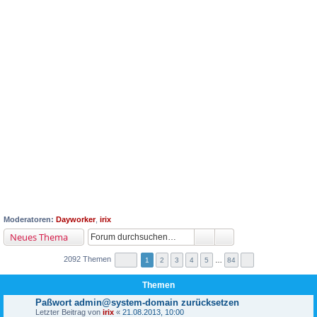
Moderatoren:
Dayworker
,
irix
Neues Thema
2092 Themen
1
2
3
4
5
…
84
Themen
Paßwort admin@system-domain zurücksetzen
Letzter Beitrag von
irix
«
21.08.2013, 10:00