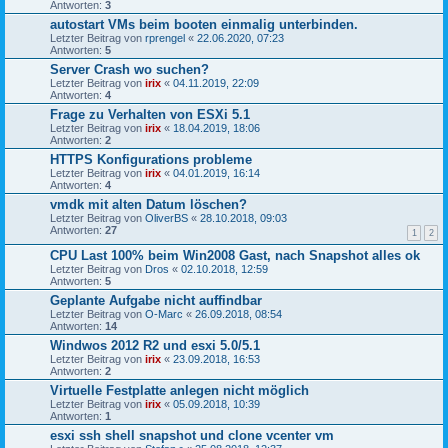
Antworten:
3
autostart VMs beim booten einmalig unterbinden.
Letzter Beitrag von
rprengel
«
22.06.2020, 07:23
Antworten:
5
Server Crash wo suchen?
Letzter Beitrag von
irix
«
04.11.2019, 22:09
Antworten:
4
Frage zu Verhalten von ESXi 5.1
Letzter Beitrag von
irix
«
18.04.2019, 18:06
Antworten:
2
HTTPS Konfigurations probleme
Letzter Beitrag von
irix
«
04.01.2019, 16:14
Antworten:
4
vmdk mit alten Datum löschen?
Letzter Beitrag von
OliverBS
«
28.10.2018, 09:03
Antworten:
27
1
2
CPU Last 100% beim Win2008 Gast, nach Snapshot alles ok
Letzter Beitrag von
Dros
«
02.10.2018, 12:59
Antworten:
5
Geplante Aufgabe nicht auffindbar
Letzter Beitrag von
O-Marc
«
26.09.2018, 08:54
Antworten:
14
Windwos 2012 R2 und esxi 5.0/5.1
Letzter Beitrag von
irix
«
23.09.2018, 16:53
Antworten:
2
Virtuelle Festplatte anlegen nicht möglich
Letzter Beitrag von
irix
«
05.09.2018, 10:39
Antworten:
1
esxi ssh shell snapshot und clone vcenter vm