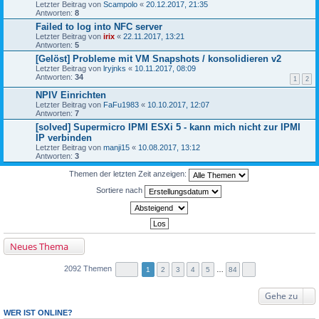
Letzter Beitrag von
Scampolo
«
20.12.2017, 21:35
Antworten:
8
Failed to log into NFC server
Letzter Beitrag von
irix
«
22.11.2017, 13:21
Antworten:
5
[Gelöst] Probleme mit VM Snapshots / konsolidieren v2
Letzter Beitrag von
lryjnks
«
10.11.2017, 08:09
Antworten:
34
1
2
NPIV Einrichten
Letzter Beitrag von
FaFu1983
«
10.10.2017, 12:07
Antworten:
7
[solved] Supermicro IPMI ESXi 5 - kann mich nicht zur IPMI
IP verbinden
Letzter Beitrag von
manji15
«
10.08.2017, 13:12
Antworten:
3
Themen der letzten Zeit anzeigen:
Sortiere nach
Neues Thema
2092 Themen
1
2
3
4
5
…
84
Gehe zu
WER IST ONLINE?