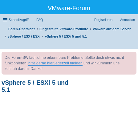
VMware-Forum
Schnellzugriff
FAQ
Registrieren
Anmelden
Foren-Übersicht
Eingestellte VMware-Produkte
VMware auf dem Server
vSphere / ESX / ESXi
vSphere 5 / ESXi 5 und 5.1
uc
Die Foren-SW läuft ohne erkennbare Probleme. Sollte doch etwas nicht
he
funktionieren,
bitte gerne hier jederzeit melden
und wir kümmern uns
zeitnah darum. Danke!
vSphere 5 / ESXi 5 und
5.1