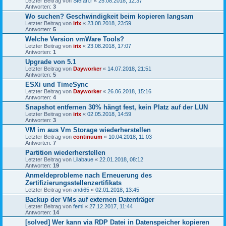
Letzter Beitrag von
Stefan.r
«
25.08.2018, 12:37
Antworten:
3
Wo suchen? Geschwindigkeit beim kopieren langsam
Letzter Beitrag von
irix
«
23.08.2018, 23:59
Antworten:
5
Welche Version vmWare Tools?
Letzter Beitrag von
irix
«
23.08.2018, 17:07
Antworten:
1
Upgrade von 5.1
Letzter Beitrag von
Dayworker
«
14.07.2018, 21:51
Antworten:
5
ESXi und TimeSync
Letzter Beitrag von
Dayworker
«
26.06.2018, 15:16
Antworten:
4
Snapshot entfernen 30% hängt fest, kein Platz auf der LUN
Letzter Beitrag von
irix
«
02.05.2018, 14:59
Antworten:
3
VM im aus Vm Storage wiederherstellen
Letzter Beitrag von
continuum
«
10.04.2018, 11:03
Antworten:
7
Partition wiederherstellen
Letzter Beitrag von
Lilabaue
«
22.01.2018, 08:12
Antworten:
19
Anmeldeprobleme nach Erneuerung des
Zertifizierungsstellenzertifikats
Letzter Beitrag von
andi65
«
02.01.2018, 13:45
Backup der VMs auf externen Datenträger
Letzter Beitrag von
femi
«
27.12.2017, 11:44
Antworten:
14
[solved] Wer kann via RDP Datei in Datenspeicher kopieren