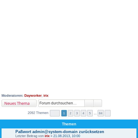
Moderatoren:
Dayworker
,
irix
Neues Thema
2092 Themen
1
2
3
4
5
…
84
Themen
Paßwort admin@system-domain zurücksetzen
Letzter Beitrag von
irix
«
21.08.2013, 10:00