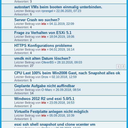
Antworten:
3
autostart VMs beim booten einmalig unterbinden.
Letzter Beitrag von
rprengel
«
22.06.2020, 07:23
Antworten:
5
Server Crash wo suchen?
Letzter Beitrag von
irix
«
04.11.2019, 22:09
Antworten:
4
Frage zu Verhalten von ESXi 5.1
Letzter Beitrag von
irix
«
18.04.2019, 18:06
Antworten:
2
HTTPS Konfigurations probleme
Letzter Beitrag von
irix
«
04.01.2019, 16:14
Antworten:
4
vmdk mit alten Datum löschen?
Letzter Beitrag von
OliverBS
«
28.10.2018, 09:03
Antworten:
27
1
2
CPU Last 100% beim Win2008 Gast, nach Snapshot alles ok
Letzter Beitrag von
Dros
«
02.10.2018, 12:59
Antworten:
5
Geplante Aufgabe nicht auffindbar
Letzter Beitrag von
O-Marc
«
26.09.2018, 08:54
Antworten:
14
Windwos 2012 R2 und esxi 5.0/5.1
Letzter Beitrag von
irix
«
23.09.2018, 16:53
Antworten:
2
Virtuelle Festplatte anlegen nicht möglich
Letzter Beitrag von
irix
«
05.09.2018, 10:39
Antworten:
1
esxi ssh shell snapshot und clone vcenter vm