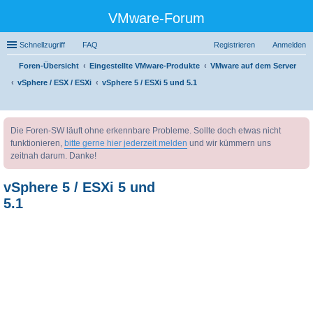
VMware-Forum
Schnellzugriff
FAQ
Registrieren
Anmelden
Foren-Übersicht
Eingestellte VMware-Produkte
VMware auf dem Server
vSphere / ESX / ESXi
vSphere 5 / ESXi 5 und 5.1
uc
Die Foren-SW läuft ohne erkennbare Probleme. Sollte doch etwas nicht
he
funktionieren,
bitte gerne hier jederzeit melden
und wir kümmern uns
zeitnah darum. Danke!
vSphere 5 / ESXi 5 und
5.1