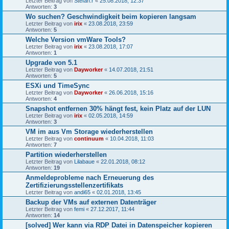
Letzter Beitrag von
Stefan.r
«
25.08.2018, 12:37
Antworten:
3
Wo suchen? Geschwindigkeit beim kopieren langsam
Letzter Beitrag von
irix
«
23.08.2018, 23:59
Antworten:
5
Welche Version vmWare Tools?
Letzter Beitrag von
irix
«
23.08.2018, 17:07
Antworten:
1
Upgrade von 5.1
Letzter Beitrag von
Dayworker
«
14.07.2018, 21:51
Antworten:
5
ESXi und TimeSync
Letzter Beitrag von
Dayworker
«
26.06.2018, 15:16
Antworten:
4
Snapshot entfernen 30% hängt fest, kein Platz auf der LUN
Letzter Beitrag von
irix
«
02.05.2018, 14:59
Antworten:
3
VM im aus Vm Storage wiederherstellen
Letzter Beitrag von
continuum
«
10.04.2018, 11:03
Antworten:
7
Partition wiederherstellen
Letzter Beitrag von
Lilabaue
«
22.01.2018, 08:12
Antworten:
19
Anmeldeprobleme nach Erneuerung des
Zertifizierungsstellenzertifikats
Letzter Beitrag von
andi65
«
02.01.2018, 13:45
Backup der VMs auf externen Datenträger
Letzter Beitrag von
femi
«
27.12.2017, 11:44
Antworten:
14
[solved] Wer kann via RDP Datei in Datenspeicher kopieren