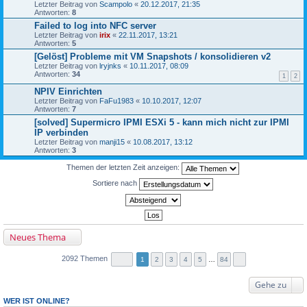
Letzter Beitrag von
Scampolo
«
20.12.2017, 21:35
Antworten:
8
Failed to log into NFC server
Letzter Beitrag von
irix
«
22.11.2017, 13:21
Antworten:
5
[Gelöst] Probleme mit VM Snapshots / konsolidieren v2
Letzter Beitrag von
lryjnks
«
10.11.2017, 08:09
Antworten:
34
1
2
NPIV Einrichten
Letzter Beitrag von
FaFu1983
«
10.10.2017, 12:07
Antworten:
7
[solved] Supermicro IPMI ESXi 5 - kann mich nicht zur IPMI
IP verbinden
Letzter Beitrag von
manji15
«
10.08.2017, 13:12
Antworten:
3
Themen der letzten Zeit anzeigen:
Sortiere nach
Neues Thema
2092 Themen
1
2
3
4
5
…
84
Gehe zu
WER IST ONLINE?