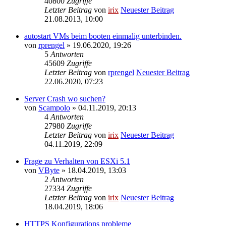
40800
Zugriffe
Letzter Beitrag
von
irix
Neuester Beitrag
21.08.2013, 10:00
autostart VMs beim booten einmalig unterbinden.
von
rprengel
» 19.06.2020, 19:26
5
Antworten
45609
Zugriffe
Letzter Beitrag
von
rprengel
Neuester Beitrag
22.06.2020, 07:23
Server Crash wo suchen?
von
Scampolo
» 04.11.2019, 20:13
4
Antworten
27980
Zugriffe
Letzter Beitrag
von
irix
Neuester Beitrag
04.11.2019, 22:09
Frage zu Verhalten von ESXi 5.1
von
VByte
» 18.04.2019, 13:03
2
Antworten
27334
Zugriffe
Letzter Beitrag
von
irix
Neuester Beitrag
18.04.2019, 18:06
HTTPS Konfigurations probleme