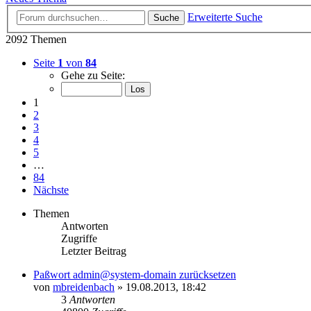
Erweiterte Suche
Suche
2092 Themen
Seite
1
von
84
Gehe zu Seite:
1
2
3
4
5
…
84
Nächste
Themen
Antworten
Zugriffe
Letzter Beitrag
Paßwort admin@system-domain zurücksetzen
von
mbreidenbach
» 19.08.2013, 18:42
3
Antworten