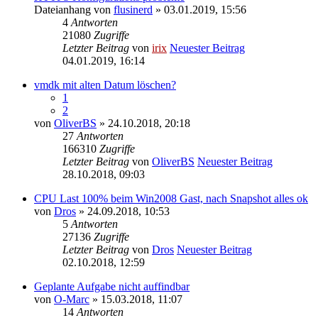
Dateianhang
von
flusinerd
» 03.01.2019, 15:56
4
Antworten
21080
Zugriffe
Letzter Beitrag
von
irix
Neuester Beitrag
04.01.2019, 16:14
vmdk mit alten Datum löschen?
1
2
von
OliverBS
» 24.10.2018, 20:18
27
Antworten
166310
Zugriffe
Letzter Beitrag
von
OliverBS
Neuester Beitrag
28.10.2018, 09:03
CPU Last 100% beim Win2008 Gast, nach Snapshot alles ok
von
Dros
» 24.09.2018, 10:53
5
Antworten
27136
Zugriffe
Letzter Beitrag
von
Dros
Neuester Beitrag
02.10.2018, 12:59
Geplante Aufgabe nicht auffindbar
von
O-Marc
» 15.03.2018, 11:07
14
Antworten