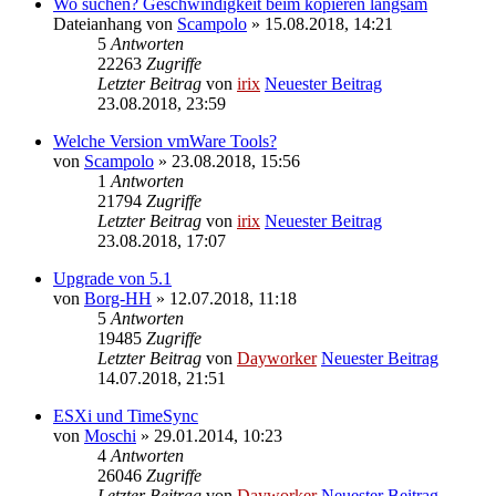
Wo suchen? Geschwindigkeit beim kopieren langsam
Dateianhang
von
Scampolo
» 15.08.2018, 14:21
5
Antworten
22263
Zugriffe
Letzter Beitrag
von
irix
Neuester Beitrag
23.08.2018, 23:59
Welche Version vmWare Tools?
von
Scampolo
» 23.08.2018, 15:56
1
Antworten
21794
Zugriffe
Letzter Beitrag
von
irix
Neuester Beitrag
23.08.2018, 17:07
Upgrade von 5.1
von
Borg-HH
» 12.07.2018, 11:18
5
Antworten
19485
Zugriffe
Letzter Beitrag
von
Dayworker
Neuester Beitrag
14.07.2018, 21:51
ESXi und TimeSync
von
Moschi
» 29.01.2014, 10:23
4
Antworten
26046
Zugriffe
Letzter Beitrag
von
Dayworker
Neuester Beitrag