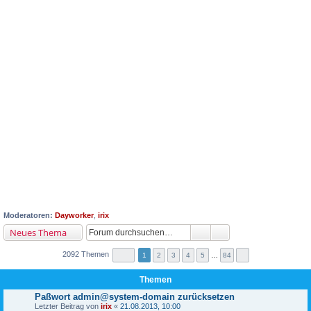
Moderatoren:
Dayworker
,
irix
Neues Thema
2092 Themen
1
2
3
4
5
…
84
Themen
Paßwort admin@system-domain zurücksetzen
Letzter Beitrag von
irix
«
21.08.2013, 10:00