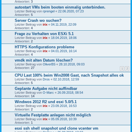
Antworten:
3
autostart VMs beim booten einmalig unterbinden.
Letzter Beitrag von
rprengel
«
22.06.2020, 07:23
Antworten:
5
Server Crash wo suchen?
Letzter Beitrag von
irix
«
04.11.2019, 22:09
Antworten:
4
Frage zu Verhalten von ESXi 5.1
Letzter Beitrag von
irix
«
18.04.2019, 18:06
Antworten:
2
HTTPS Konfigurations probleme
Letzter Beitrag von
irix
«
04.01.2019, 16:14
Antworten:
4
vmdk mit alten Datum löschen?
Letzter Beitrag von
OliverBS
«
28.10.2018, 09:03
Antworten:
27
1
2
CPU Last 100% beim Win2008 Gast, nach Snapshot alles ok
Letzter Beitrag von
Dros
«
02.10.2018, 12:59
Antworten:
5
Geplante Aufgabe nicht auffindbar
Letzter Beitrag von
O-Marc
«
26.09.2018, 08:54
Antworten:
14
Windwos 2012 R2 und esxi 5.0/5.1
Letzter Beitrag von
irix
«
23.09.2018, 16:53
Antworten:
2
Virtuelle Festplatte anlegen nicht möglich
Letzter Beitrag von
irix
«
05.09.2018, 10:39
Antworten:
1
esxi ssh shell snapshot und clone vcenter vm