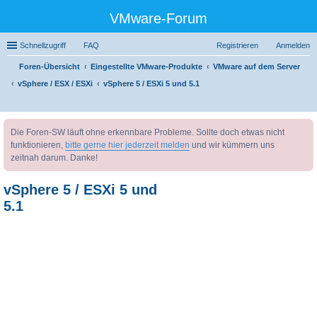
VMware-Forum
Schnellzugriff
FAQ
Registrieren
Anmelden
Foren-Übersicht
Eingestellte VMware-Produkte
VMware auf dem Server
vSphere / ESX / ESXi
vSphere 5 / ESXi 5 und 5.1
uc
Die Foren-SW läuft ohne erkennbare Probleme. Sollte doch etwas nicht
he
funktionieren,
bitte gerne hier jederzeit melden
und wir kümmern uns
zeitnah darum. Danke!
vSphere 5 / ESXi 5 und
5.1