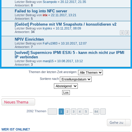
Letzter Beitrag von
Scampolo
«
20.12.2017, 21:35
Antworten:
8
Failed to log into NFC server
Letzter Beitrag von
irix
«
22.11.2017, 13:21
Antworten:
5
[Gelöst] Probleme mit VM Snapshots / konsolidieren v2
Letzter Beitrag von
lryjnks
«
10.11.2017, 08:09
Antworten:
34
1
2
NPIV Einrichten
Letzter Beitrag von
FaFu1983
«
10.10.2017, 12:07
Antworten:
7
[solved] Supermicro IPMI ESXi 5 - kann mich nicht zur IPMI
IP verbinden
Letzter Beitrag von
manji15
«
10.08.2017, 13:12
Antworten:
3
Themen der letzten Zeit anzeigen:
Sortiere nach
Neues Thema
2092 Themen
1
2
3
4
5
…
84
Gehe zu
WER IST ONLINE?