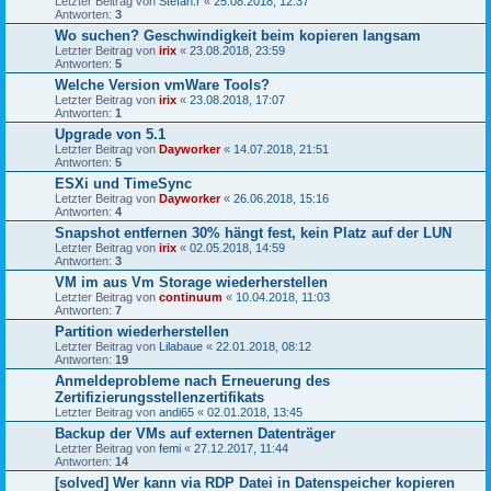
Letzter Beitrag von
Stefan.r
«
25.08.2018, 12:37
Antworten:
3
Wo suchen? Geschwindigkeit beim kopieren langsam
Letzter Beitrag von
irix
«
23.08.2018, 23:59
Antworten:
5
Welche Version vmWare Tools?
Letzter Beitrag von
irix
«
23.08.2018, 17:07
Antworten:
1
Upgrade von 5.1
Letzter Beitrag von
Dayworker
«
14.07.2018, 21:51
Antworten:
5
ESXi und TimeSync
Letzter Beitrag von
Dayworker
«
26.06.2018, 15:16
Antworten:
4
Snapshot entfernen 30% hängt fest, kein Platz auf der LUN
Letzter Beitrag von
irix
«
02.05.2018, 14:59
Antworten:
3
VM im aus Vm Storage wiederherstellen
Letzter Beitrag von
continuum
«
10.04.2018, 11:03
Antworten:
7
Partition wiederherstellen
Letzter Beitrag von
Lilabaue
«
22.01.2018, 08:12
Antworten:
19
Anmeldeprobleme nach Erneuerung des
Zertifizierungsstellenzertifikats
Letzter Beitrag von
andi65
«
02.01.2018, 13:45
Backup der VMs auf externen Datenträger
Letzter Beitrag von
femi
«
27.12.2017, 11:44
Antworten:
14
[solved] Wer kann via RDP Datei in Datenspeicher kopieren