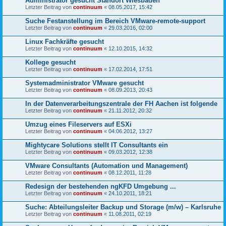
Administrator gesucht Standort Wiesbaden
Letzter Beitrag von
continuum
«
08.05.2017, 15:42
Suche Festanstellung im Bereich VMware-remote-support
Letzter Beitrag von
continuum
«
29.03.2016, 02:00
Linux Fachkräfte gesucht
Letzter Beitrag von
continuum
«
12.10.2015, 14:32
Kollege gesucht
Letzter Beitrag von
continuum
«
17.02.2014, 17:51
Systemadministrator VMware gesucht
Letzter Beitrag von
continuum
«
08.09.2013, 20:43
In der Datenverarbeitungszentrale der FH Aachen ist folgende
Letzter Beitrag von
continuum
«
21.11.2012, 20:32
Umzug eines Fileservers auf ESXi
Letzter Beitrag von
continuum
«
04.06.2012, 13:27
Mightycare Solutions stellt IT Consultants ein
Letzter Beitrag von
continuum
«
09.03.2012, 12:38
VMware Consultants (Automation und Management)
Letzter Beitrag von
continuum
«
08.12.2011, 11:28
Redesign der bestehenden ngKFD Umgebung ...
Letzter Beitrag von
continuum
«
24.10.2011, 18:21
Suche: Abteilungsleiter Backup und Storage (m/w) – Karlsruhe
Letzter Beitrag von
continuum
«
11.08.2011, 02:19