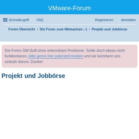
VMware-Forum
Schnellzugriff
FAQ
Registrieren
Anmelden
Foren-Übersicht
Die Foren zum Mitmachen :-)
Projekt und Jobbörse
uc
Die Foren-SW läuft ohne erkennbare Probleme. Sollte doch etwas nicht
he
funktionieren,
bitte gerne hier jederzeit melden
und wir kümmern uns
zeitnah darum. Danke!
Projekt und Jobbörse