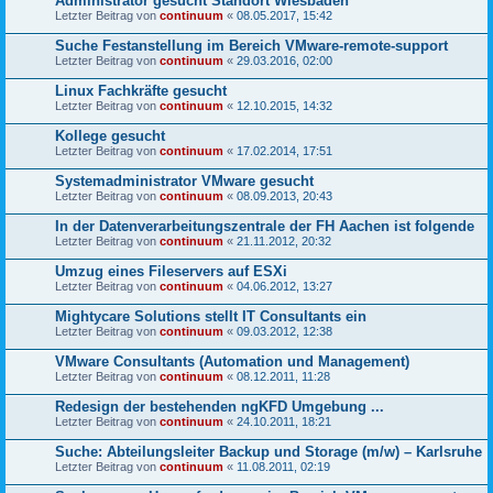
Administrator gesucht Standort Wiesbaden
Letzter Beitrag von
continuum
«
08.05.2017, 15:42
Suche Festanstellung im Bereich VMware-remote-support
Letzter Beitrag von
continuum
«
29.03.2016, 02:00
Linux Fachkräfte gesucht
Letzter Beitrag von
continuum
«
12.10.2015, 14:32
Kollege gesucht
Letzter Beitrag von
continuum
«
17.02.2014, 17:51
Systemadministrator VMware gesucht
Letzter Beitrag von
continuum
«
08.09.2013, 20:43
In der Datenverarbeitungszentrale der FH Aachen ist folgende
Letzter Beitrag von
continuum
«
21.11.2012, 20:32
Umzug eines Fileservers auf ESXi
Letzter Beitrag von
continuum
«
04.06.2012, 13:27
Mightycare Solutions stellt IT Consultants ein
Letzter Beitrag von
continuum
«
09.03.2012, 12:38
VMware Consultants (Automation und Management)
Letzter Beitrag von
continuum
«
08.12.2011, 11:28
Redesign der bestehenden ngKFD Umgebung ...
Letzter Beitrag von
continuum
«
24.10.2011, 18:21
Suche: Abteilungsleiter Backup und Storage (m/w) – Karlsruhe
Letzter Beitrag von
continuum
«
11.08.2011, 02:19