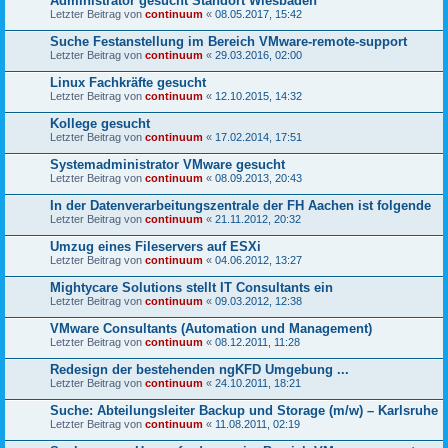
Administrator gesucht Standort Wiesbaden
Letzter Beitrag von
continuum
«
08.05.2017, 15:42
Suche Festanstellung im Bereich VMware-remote-support
Letzter Beitrag von
continuum
«
29.03.2016, 02:00
Linux Fachkräfte gesucht
Letzter Beitrag von
continuum
«
12.10.2015, 14:32
Kollege gesucht
Letzter Beitrag von
continuum
«
17.02.2014, 17:51
Systemadministrator VMware gesucht
Letzter Beitrag von
continuum
«
08.09.2013, 20:43
In der Datenverarbeitungszentrale der FH Aachen ist folgende
Letzter Beitrag von
continuum
«
21.11.2012, 20:32
Umzug eines Fileservers auf ESXi
Letzter Beitrag von
continuum
«
04.06.2012, 13:27
Mightycare Solutions stellt IT Consultants ein
Letzter Beitrag von
continuum
«
09.03.2012, 12:38
VMware Consultants (Automation und Management)
Letzter Beitrag von
continuum
«
08.12.2011, 11:28
Redesign der bestehenden ngKFD Umgebung ...
Letzter Beitrag von
continuum
«
24.10.2011, 18:21
Suche: Abteilungsleiter Backup und Storage (m/w) – Karlsruhe
Letzter Beitrag von
continuum
«
11.08.2011, 02:19