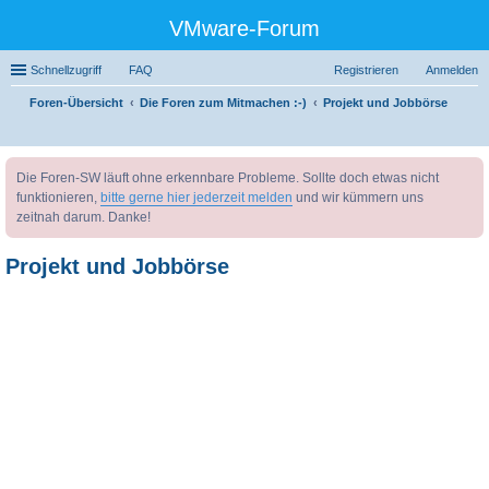
VMware-Forum
Schnellzugriff
FAQ
Registrieren
Anmelden
Foren-Übersicht
Die Foren zum Mitmachen :-)
Projekt und Jobbörse
uc
Die Foren-SW läuft ohne erkennbare Probleme. Sollte doch etwas nicht
he
funktionieren,
bitte gerne hier jederzeit melden
und wir kümmern uns
zeitnah darum. Danke!
Projekt und Jobbörse