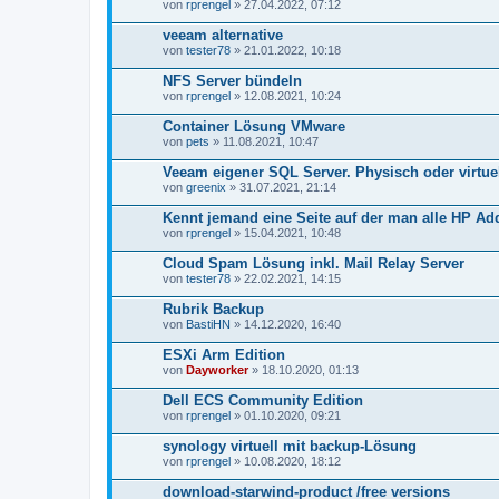
von
rprengel
» 27.04.2022, 07:12
veeam alternative
von
tester78
» 21.01.2022, 10:18
NFS Server bündeln
von
rprengel
» 12.08.2021, 10:24
Container Lösung VMware
von
pets
» 11.08.2021, 10:47
Veeam eigener SQL Server. Physisch oder virtue
von
greenix
» 31.07.2021, 21:14
Kennt jemand eine Seite auf der man alle HP Ad
von
rprengel
» 15.04.2021, 10:48
Cloud Spam Lösung inkl. Mail Relay Server
von
tester78
» 22.02.2021, 14:15
Rubrik Backup
von
BastiHN
» 14.12.2020, 16:40
ESXi Arm Edition
von
Dayworker
» 18.10.2020, 01:13
Dell ECS Community Edition
von
rprengel
» 01.10.2020, 09:21
synology virtuell mit backup-Lösung
von
rprengel
» 10.08.2020, 18:12
download-starwind-product /free versions