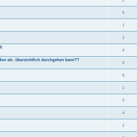
2
6
1
3
ll
4
don etc. übersichtlich durchgehen kann??
0
6
1
0
4
2