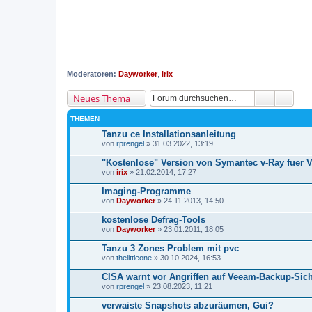
Moderatoren:
Dayworker
,
irix
Neues Thema
THEMEN
Tanzu ce Installationsanleitung
von
rprengel
» 31.03.2022, 13:19
"Kostenlose" Version von Symantec v-Ray fuer 
von
irix
» 21.02.2014, 17:27
Imaging-Programme
von
Dayworker
» 24.11.2013, 14:50
kostenlose Defrag-Tools
von
Dayworker
» 23.01.2011, 18:05
Tanzu 3 Zones Problem mit pvc
von
thelittleone
» 30.10.2024, 16:53
CISA warnt vor Angriffen auf Veeam-Backup-Sich
von
rprengel
» 23.08.2023, 11:21
verwaiste Snapshots abzuräumen, Gui?