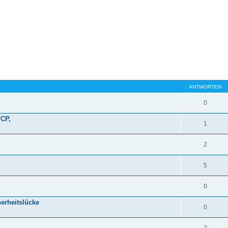
ANTWORTEN
0
VCP,
1
2
5
0
erheitslücke
0