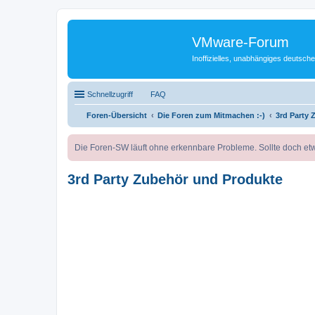
VMware-Forum
Inoffizielles, unabhängiges deuts
Schnellzugriff
FAQ
Foren-Übersicht
Die Foren zum Mitmachen :-)
3rd Party
Die Foren-SW läuft ohne erkennbare Probleme. Sollte doch etw
3rd Party Zubehör und Produkte