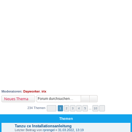
Moderatoren:
Dayworker
,
irix
Neues Thema
234 Themen
1
2
3
4
5
…
10
Themen
Tanzu ce Installationsanleitung
Letzter Beitrag von
rprengel
«
31.03.2022, 13:19