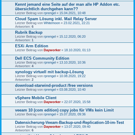
Kennt jemand eine Seite auf der man alle HP Addon etc.
übersichtlich durchgehen kann??
Letzter Beitrag von
rprengel
«
15.04.2021, 10:48
Cloud Spam Lösung inkl. Mail Relay Server
Letzter Beitrag von
Whitemoon
«
23.02.2021, 22:21
Antworten:
6
Rubrik Backup
Letzter Beitrag von
rprengel
«
15.12.2020, 06:20
Antworten:
1
ESXi Arm Edition
Letzter Beitrag von
Dayworker
«
18.10.2020, 01:13
Dell ECS Community Edition
Letzter Beitrag von
rprengel
«
13.10.2020, 10:36
Antworten:
4
synology virtuell mit backup-Lösung
Letzter Beitrag von
rprengel
«
10.08.2020, 19:22
Antworten:
2
download-starwind-product /free versions
Letzter Beitrag von
rprengel
«
03.08.2020, 10:40
vSphere Mobile Client
Letzter Beitrag von
Dayworker
«
22.07.2020, 15:58
veeam 10 (com edition) copy jobs für VMs kein Limit
Letzter Beitrag von
rprengel
«
15.07.2020, 09:36
Datensicherung-Veeam-Backup-und-Replication-10-im-Test
Letzter Beitrag von
Dayworker
«
13.07.2020, 09:40
Antworten:
6