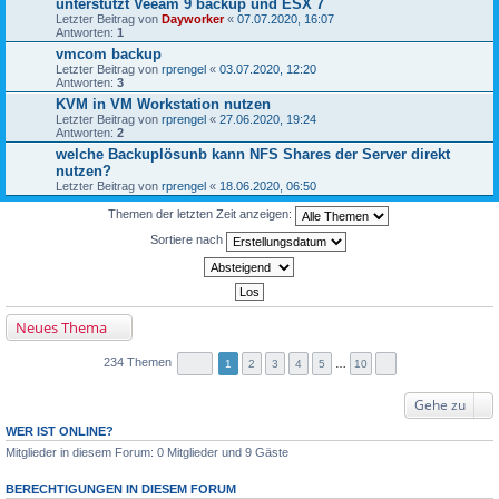
unterstützt Veeam 9 backup und ESX 7
Letzter Beitrag von
Dayworker
«
07.07.2020, 16:07
Antworten:
1
vmcom backup
Letzter Beitrag von
rprengel
«
03.07.2020, 12:20
Antworten:
3
KVM in VM Workstation nutzen
Letzter Beitrag von
rprengel
«
27.06.2020, 19:24
Antworten:
2
welche Backuplösunb kann NFS Shares der Server direkt
nutzen?
Letzter Beitrag von
rprengel
«
18.06.2020, 06:50
Themen der letzten Zeit anzeigen:
Sortiere nach
Neues Thema
234 Themen
1
2
3
4
5
…
10
Gehe zu
WER IST ONLINE?
Mitglieder in diesem Forum: 0 Mitglieder und 9 Gäste
BERECHTIGUNGEN IN DIESEM FORUM