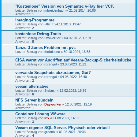
"Kostenlose" Version von Symantec v-Ray fuer VCP,
Letzter Beitrag von
mbreidenbach
«
21.02.2014, 20:08
Antworten:
1
Imaging-Programme
Letzter Beitrag von
~thc
«
24.11.2013, 19:47
Antworten:
2
kostenlose Defrag-Tools
Letzter Beitrag von
UrsDerBär
«
04.02.2012, 12:19
Antworten:
5
Tanzu 3 Zones Problem mit pvc
Letzter Beitrag von
thelittleone
«
30.10.2024, 16:53
CISA warnt vor Angriffen auf Veeam-Backup-Sicherheitslücke
Letzter Beitrag von
rprengel
«
23.08.2023, 11:21
verwaiste Snapshots abzuräumen, Gui?
Letzter Beitrag von
rprengel
«
04.05.2022, 16:40
Antworten:
2
veeam alternative
Letzter Beitrag von
Stefan.r
«
12.02.2022, 18:59
Antworten:
6
NFS Server bündeln
Letzter Beitrag von
Dayworker
«
12.08.2021, 12:19
Antworten:
1
Container Lösung VMware
Letzter Beitrag von
irix
«
11.08.2021, 14:52
Antworten:
3
Veeam eigener SQL Server. Physisch oder virtuell
Letzter Beitrag von
greenix
«
01.08.2021, 20:33
Antworten:
4