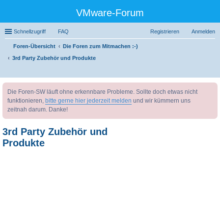
VMware-Forum
Schnellzugriff
FAQ
Registrieren
Anmelden
Foren-Übersicht
Die Foren zum Mitmachen :-)
3rd Party Zubehör und Produkte
uc
Die Foren-SW läuft ohne erkennbare Probleme. Sollte doch etwas nicht
he
funktionieren,
bitte gerne hier jederzeit melden
und wir kümmern uns
zeitnah darum. Danke!
3rd Party Zubehör und
Produkte