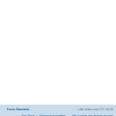
Foren-Übersicht
Alle Zeiten sind
UTC+02:00
Das Team
Datenschutzrichtlinie
Alle Cookies des Boards löschen