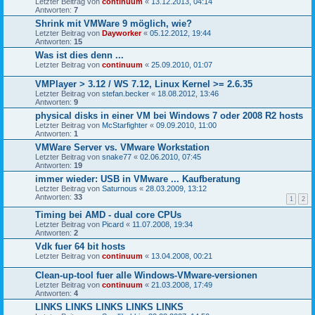
Letzter Beitrag von
continuum
«
13.12.2013, 04:14
Antworten:
7
Shrink mit VMWare 9 möglich, wie?
Letzter Beitrag von
Dayworker
«
05.12.2012, 19:44
Antworten:
15
Was ist dies denn ...
Letzter Beitrag von
continuum
«
25.09.2010, 01:07
VMPlayer > 3.12 / WS 7.12, Linux Kernel >= 2.6.35
Letzter Beitrag von
stefan.becker
«
18.08.2012, 13:46
Antworten:
9
physical disks in einer VM bei Windows 7 oder 2008 R2 hosts
Letzter Beitrag von
McStarfighter
«
09.09.2010, 11:00
Antworten:
1
VMWare Server vs. VMware Workstation
Letzter Beitrag von
snake77
«
02.06.2010, 07:45
Antworten:
19
immer wieder: USB in VMware ... Kaufberatung
Letzter Beitrag von
Saturnous
«
28.03.2009, 13:12
Antworten:
33
1
2
Timing bei AMD - dual core CPUs
Letzter Beitrag von
Picard
«
11.07.2008, 19:34
Antworten:
2
Vdk fuer 64 bit hosts
Letzter Beitrag von
continuum
«
13.04.2008, 00:21
Clean-up-tool fuer alle Windows-VMware-versionen
Letzter Beitrag von
continuum
«
21.03.2008, 17:49
Antworten:
4
LINKS LINKS LINKS LINKS LINKS