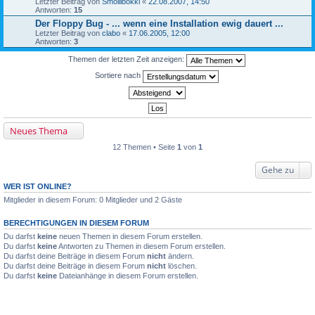
Letzter Beitrag von
Smollibokki
«
22.08.2007, 14:50
Antworten:
15
Der Floppy Bug - ... wenn eine Installation ewig dauert ...
Letzter Beitrag von
clabo
«
17.06.2005, 12:00
Antworten:
3
Themen der letzten Zeit anzeigen:
Sortiere nach
Neues Thema
12 Themen • Seite
1
von
1
Gehe zu
WER IST ONLINE?
Mitglieder in diesem Forum: 0 Mitglieder und 2 Gäste
BERECHTIGUNGEN IN DIESEM FORUM
Du darfst
keine
neuen Themen in diesem Forum erstellen.
Du darfst
keine
Antworten zu Themen in diesem Forum erstellen.
Du darfst deine Beiträge in diesem Forum
nicht
ändern.
Du darfst deine Beiträge in diesem Forum
nicht
löschen.
Du darfst
keine
Dateianhänge in diesem Forum erstellen.