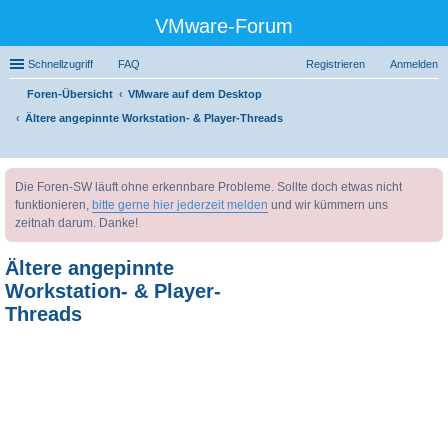
VMware-Forum
Schnellzugriff
FAQ
Registrieren
Anmelden
Foren-Übersicht
VMware auf dem Desktop
Ältere angepinnte Workstation- & Player-Threads
uc
Die Foren-SW läuft ohne erkennbare Probleme. Sollte doch etwas nicht
he
funktionieren,
bitte gerne hier jederzeit melden
und wir kümmern uns
zeitnah darum. Danke!
Ältere angepinnte
Workstation- & Player-
Threads