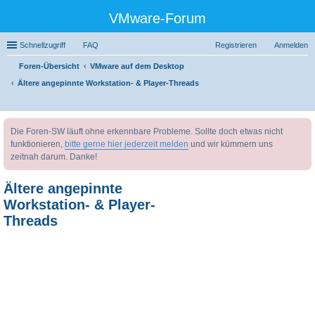
VMware-Forum
Schnellzugriff
FAQ
Registrieren
Anmelden
Foren-Übersicht
VMware auf dem Desktop
Ältere angepinnte Workstation- & Player-Threads
uc
Die Foren-SW läuft ohne erkennbare Probleme. Sollte doch etwas nicht
he
funktionieren,
bitte gerne hier jederzeit melden
und wir kümmern uns
zeitnah darum. Danke!
Ältere angepinnte
Workstation- & Player-
Threads