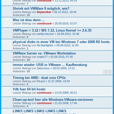
Letzter Beitrag von
continuum
«
13.12.2013, 04:14
Antworten:
7
Shrink mit VMWare 9 möglich, wie?
Letzter Beitrag von
Dayworker
«
05.12.2012, 19:44
Antworten:
15
Was ist dies denn ...
Letzter Beitrag von
continuum
«
25.09.2010, 01:07
VMPlayer > 3.12 / WS 7.12, Linux Kernel >= 2.6.35
Letzter Beitrag von
stefan.becker
«
18.08.2012, 13:46
Antworten:
9
physical disks in einer VM bei Windows 7 oder 2008 R2 hosts
Letzter Beitrag von
McStarfighter
«
09.09.2010, 11:00
Antworten:
1
VMWare Server vs. VMware Workstation
Letzter Beitrag von
snake77
«
02.06.2010, 07:45
Antworten:
19
immer wieder: USB in VMware ... Kaufberatung
Letzter Beitrag von
Saturnous
«
28.03.2009, 13:12
Antworten:
33
1
2
Timing bei AMD - dual core CPUs
Letzter Beitrag von
Picard
«
11.07.2008, 19:34
Antworten:
2
Vdk fuer 64 bit hosts
Letzter Beitrag von
continuum
«
13.04.2008, 00:21
Clean-up-tool fuer alle Windows-VMware-versionen
Letzter Beitrag von
continuum
«
21.03.2008, 17:49
Antworten:
4
LINKS LINKS LINKS LINKS LINKS