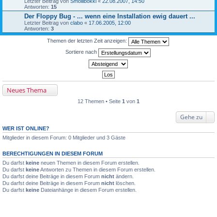
Letzter Beitrag von
Smollibokki
«
22.08.2007, 14:50
Antworten:
15
Der Floppy Bug - ... wenn eine Installation ewig dauert ...
Letzter Beitrag von
clabo
«
17.06.2005, 12:00
Antworten:
3
Themen der letzten Zeit anzeigen:
Sortiere nach
Neues Thema
12 Themen • Seite
1
von
1
Gehe zu
WER IST ONLINE?
Mitglieder in diesem Forum: 0 Mitglieder und 3 Gäste
BERECHTIGUNGEN IN DIESEM FORUM
Du darfst
keine
neuen Themen in diesem Forum erstellen.
Du darfst
keine
Antworten zu Themen in diesem Forum erstellen.
Du darfst deine Beiträge in diesem Forum
nicht
ändern.
Du darfst deine Beiträge in diesem Forum
nicht
löschen.
Du darfst
keine
Dateianhänge in diesem Forum erstellen.