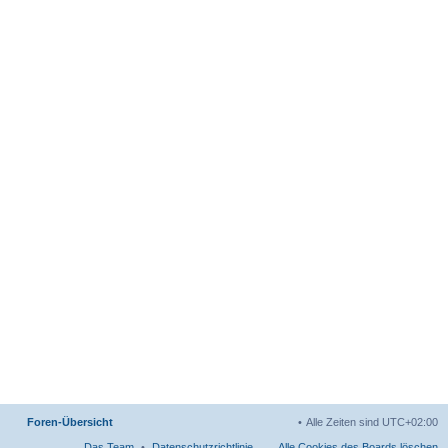
Foren-Übersicht
Alle Zeiten sind
UTC+02:00
Das Team
Datenschutzrichtlinie
Alle Cookies des Boards löschen