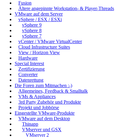
Fusion
Ältere angepinnte Workstation- & Player-Threads
VMware auf dem Server
vSphere / ESX / ESXi
vSphere 9
vSphere 8
vSphere 7
vCenter / VMware VirtualCenter
Cloud Infrastructure Suites
View / Horizon View
Hardware
Special Interest
Zertifizierung
Converter
Datenrettung
Die Foren zum Mitmachen :-)
Allgemeines, Feedback & Smalltalk
VMs & Appliances
3rd Party Zubehör und Produkte
Projekt und Jobbörse
Eingestellte VMware-Produkte
VMware auf dem Desktop
Thinapp
VMserver und GSX
VMserver 2