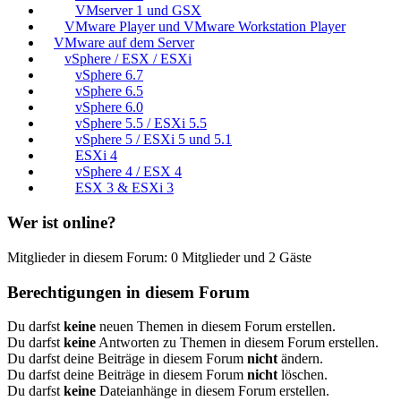
VMserver 1 und GSX
VMware Player und VMware Workstation Player
VMware auf dem Server
vSphere / ESX / ESXi
vSphere 6.7
vSphere 6.5
vSphere 6.0
vSphere 5.5 / ESXi 5.5
vSphere 5 / ESXi 5 und 5.1
ESXi 4
vSphere 4 / ESX 4
ESX 3 & ESXi 3
Wer ist online?
Mitglieder in diesem Forum: 0 Mitglieder und 2 Gäste
Berechtigungen in diesem Forum
Du darfst
keine
neuen Themen in diesem Forum erstellen.
Du darfst
keine
Antworten zu Themen in diesem Forum erstellen.
Du darfst deine Beiträge in diesem Forum
nicht
ändern.
Du darfst deine Beiträge in diesem Forum
nicht
löschen.
Du darfst
keine
Dateianhänge in diesem Forum erstellen.