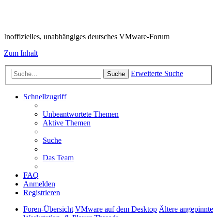
VMware-Forum
Inoffizielles, unabhängiges deutsches VMware-Forum
Zum Inhalt
Erweiterte Suche
Suche
Schnellzugriff
Unbeantwortete Themen
Aktive Themen
Suche
Das Team
FAQ
Anmelden
Registrieren
Foren-Übersicht
VMware auf dem Desktop
Ältere angepinnte