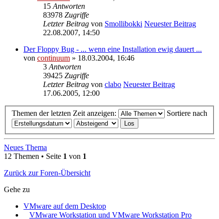
15
Antworten
83978
Zugriffe
Letzter Beitrag
von
Smollibokki
Neuester Beitrag
22.08.2007, 14:50
Der Floppy Bug - ... wenn eine Installation ewig dauert ...
von
continuum
» 18.03.2004, 16:46
3
Antworten
39425
Zugriffe
Letzter Beitrag
von
clabo
Neuester Beitrag
17.06.2005, 12:00
Themen der letzten Zeit anzeigen:
Sortiere nach
Neues Thema
12 Themen • Seite
1
von
1
Zurück zur Foren-Übersicht
Gehe zu
VMware auf dem Desktop
VMware Workstation und VMware Workstation Pro