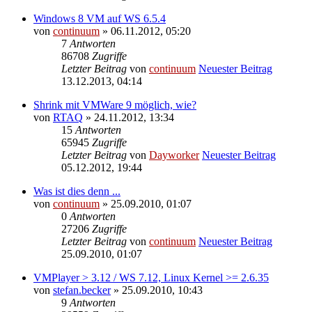
Windows 8 VM auf WS 6.5.4
von
continuum
» 06.11.2012, 05:20
7
Antworten
86708
Zugriffe
Letzter Beitrag
von
continuum
Neuester Beitrag
13.12.2013, 04:14
Shrink mit VMWare 9 möglich, wie?
von
RTAQ
» 24.11.2012, 13:34
15
Antworten
65945
Zugriffe
Letzter Beitrag
von
Dayworker
Neuester Beitrag
05.12.2012, 19:44
Was ist dies denn ...
von
continuum
» 25.09.2010, 01:07
0
Antworten
27206
Zugriffe
Letzter Beitrag
von
continuum
Neuester Beitrag
25.09.2010, 01:07
VMPlayer > 3.12 / WS 7.12, Linux Kernel >= 2.6.35
von
stefan.becker
» 25.09.2010, 10:43
9
Antworten