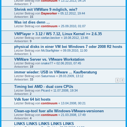
Letzter Beitrag von
continuum
«
13.12.2013, 04:14
Antworten:
7
Shrink mit VMWare 9 möglich, wie?
Letzter Beitrag von
Dayworker
«
05.12.2012, 19:44
Antworten:
15
Was ist dies denn ...
Letzter Beitrag von
continuum
«
25.09.2010, 01:07
VMPlayer > 3.12 / WS 7.12, Linux Kernel >= 2.6.35
Letzter Beitrag von
stefan.becker
«
18.08.2012, 13:46
Antworten:
9
physical disks in einer VM bei Windows 7 oder 2008 R2 hosts
Letzter Beitrag von
McStarfighter
«
09.09.2010, 11:00
Antworten:
1
VMWare Server vs. VMware Workstation
Letzter Beitrag von
snake77
«
02.06.2010, 07:45
Antworten:
19
immer wieder: USB in VMware ... Kaufberatung
Letzter Beitrag von
Saturnous
«
28.03.2009, 13:12
Antworten:
33
1
2
Timing bei AMD - dual core CPUs
Letzter Beitrag von
Picard
«
11.07.2008, 19:34
Antworten:
2
Vdk fuer 64 bit hosts
Letzter Beitrag von
continuum
«
13.04.2008, 00:21
Clean-up-tool fuer alle Windows-VMware-versionen
Letzter Beitrag von
continuum
«
21.03.2008, 17:49
Antworten:
4
LINKS LINKS LINKS LINKS LINKS