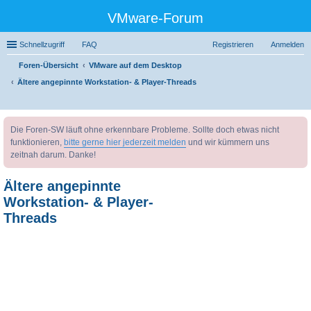
VMware-Forum
Schnellzugriff
FAQ
Registrieren
Anmelden
Foren-Übersicht
VMware auf dem Desktop
Ältere angepinnte Workstation- & Player-Threads
uc
Die Foren-SW läuft ohne erkennbare Probleme. Sollte doch etwas nicht
he
funktionieren,
bitte gerne hier jederzeit melden
und wir kümmern uns
zeitnah darum. Danke!
Ältere angepinnte
Workstation- & Player-
Threads