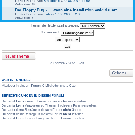
Letzter Beitrag von
Smollibokki
«
22.08.2007, 14:50
Antworten:
15
Der Floppy Bug - ... wenn eine Installation ewig dauert ...
Letzter Beitrag von
clabo
«
17.06.2005, 12:00
Antworten:
3
Themen der letzten Zeit anzeigen:
Sortiere nach
Neues Thema
12 Themen • Seite
1
von
1
Gehe zu
WER IST ONLINE?
Mitglieder in diesem Forum: 0 Mitglieder und 1 Gast
BERECHTIGUNGEN IN DIESEM FORUM
Du darfst
keine
neuen Themen in diesem Forum erstellen.
Du darfst
keine
Antworten zu Themen in diesem Forum erstellen.
Du darfst deine Beiträge in diesem Forum
nicht
ändern.
Du darfst deine Beiträge in diesem Forum
nicht
löschen.
Du darfst
keine
Dateianhänge in diesem Forum erstellen.