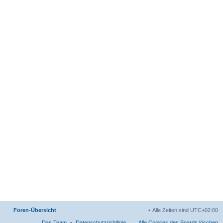
Foren-Übersicht
Alle Zeiten sind
UTC+02:00
Das Team
Datenschutzrichtlinie
Alle Cookies des Boards löschen