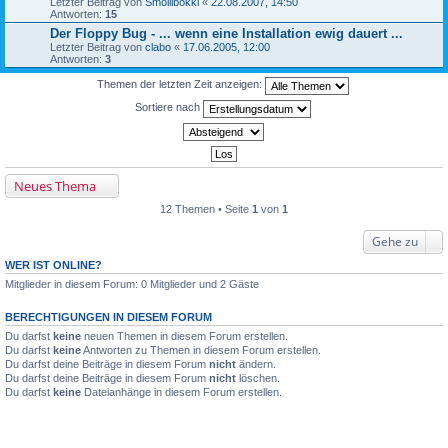
Letzter Beitrag von
Smollibokki
«
22.08.2007, 14:50
Antworten:
15
Der Floppy Bug - ... wenn eine Installation ewig dauert ...
Letzter Beitrag von
clabo
«
17.06.2005, 12:00
Antworten:
3
Themen der letzten Zeit anzeigen:
Sortiere nach
Neues Thema
12 Themen • Seite
1
von
1
Gehe zu
WER IST ONLINE?
Mitglieder in diesem Forum: 0 Mitglieder und 2 Gäste
BERECHTIGUNGEN IN DIESEM FORUM
Du darfst
keine
neuen Themen in diesem Forum erstellen.
Du darfst
keine
Antworten zu Themen in diesem Forum erstellen.
Du darfst deine Beiträge in diesem Forum
nicht
ändern.
Du darfst deine Beiträge in diesem Forum
nicht
löschen.
Du darfst
keine
Dateianhänge in diesem Forum erstellen.