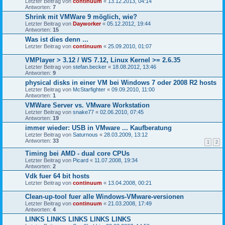
Letzter Beitrag von
continuum
«
13.12.2013, 04:14
Antworten:
7
Shrink mit VMWare 9 möglich, wie?
Letzter Beitrag von
Dayworker
«
05.12.2012, 19:44
Antworten:
15
Was ist dies denn ...
Letzter Beitrag von
continuum
«
25.09.2010, 01:07
VMPlayer > 3.12 / WS 7.12, Linux Kernel >= 2.6.35
Letzter Beitrag von
stefan.becker
«
18.08.2012, 13:46
Antworten:
9
physical disks in einer VM bei Windows 7 oder 2008 R2 hosts
Letzter Beitrag von
McStarfighter
«
09.09.2010, 11:00
Antworten:
1
VMWare Server vs. VMware Workstation
Letzter Beitrag von
snake77
«
02.06.2010, 07:45
Antworten:
19
immer wieder: USB in VMware ... Kaufberatung
Letzter Beitrag von
Saturnous
«
28.03.2009, 13:12
Antworten:
33
1
2
Timing bei AMD - dual core CPUs
Letzter Beitrag von
Picard
«
11.07.2008, 19:34
Antworten:
2
Vdk fuer 64 bit hosts
Letzter Beitrag von
continuum
«
13.04.2008, 00:21
Clean-up-tool fuer alle Windows-VMware-versionen
Letzter Beitrag von
continuum
«
21.03.2008, 17:49
Antworten:
4
LINKS LINKS LINKS LINKS LINKS