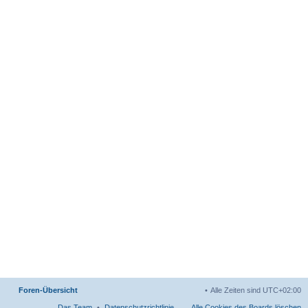
Foren-Übersicht
Alle Zeiten sind
UTC+02:00
Das Team
Datenschutzrichtlinie
Alle Cookies des Boards löschen