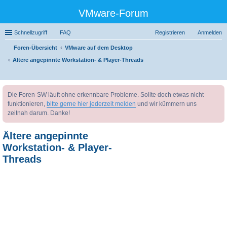
VMware-Forum
Schnellzugriff
FAQ
Registrieren
Anmelden
Foren-Übersicht
VMware auf dem Desktop
Ältere angepinnte Workstation- & Player-Threads
uc
Die Foren-SW läuft ohne erkennbare Probleme. Sollte doch etwas nicht
he
funktionieren,
bitte gerne hier jederzeit melden
und wir kümmern uns
zeitnah darum. Danke!
Ältere angepinnte
Workstation- & Player-
Threads