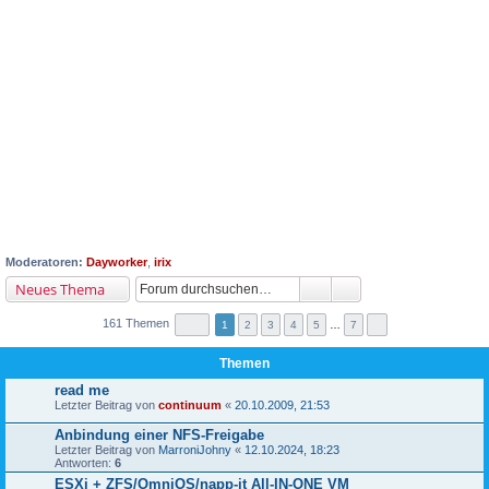
Moderatoren:
Dayworker
,
irix
Neues Thema
161 Themen
1
2
3
4
5
…
7
Themen
read me
Letzter Beitrag von
continuum
«
20.10.2009, 21:53
Anbindung einer NFS-Freigabe
Letzter Beitrag von
MarroniJohny
«
12.10.2024, 18:23
Antworten:
6
ESXi + ZFS/OmniOS/napp-it All-IN-ONE VM