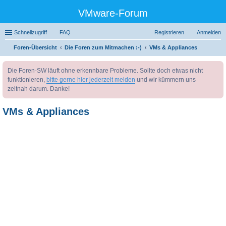
VMware-Forum
Schnellzugriff
FAQ
Registrieren
Anmelden
Foren-Übersicht
Die Foren zum Mitmachen :-)
VMs & Appliances
uc
Die Foren-SW läuft ohne erkennbare Probleme. Sollte doch etwas nicht
he
funktionieren,
bitte gerne hier jederzeit melden
und wir kümmern uns
zeitnah darum. Danke!
VMs & Appliances