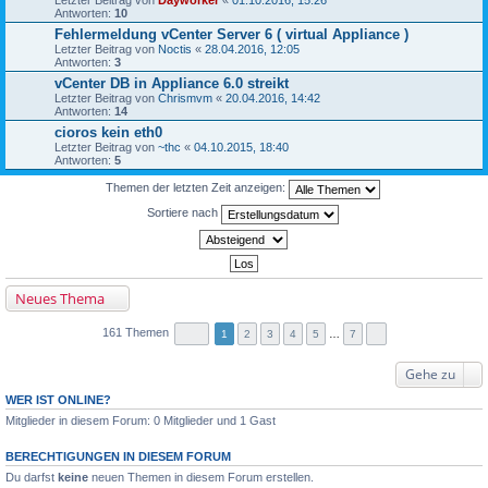
Antworten:
10
Fehlermeldung vCenter Server 6 ( virtual Appliance )
Letzter Beitrag von
Noctis
«
28.04.2016, 12:05
Antworten:
3
vCenter DB in Appliance 6.0 streikt
Letzter Beitrag von
Chrismvm
«
20.04.2016, 14:42
Antworten:
14
cioros kein eth0
Letzter Beitrag von
~thc
«
04.10.2015, 18:40
Antworten:
5
Themen der letzten Zeit anzeigen:
Sortiere nach
Neues Thema
161 Themen
1
2
3
4
5
…
7
Gehe zu
WER IST ONLINE?
Mitglieder in diesem Forum: 0 Mitglieder und 1 Gast
BERECHTIGUNGEN IN DIESEM FORUM
Du darfst
keine
neuen Themen in diesem Forum erstellen.