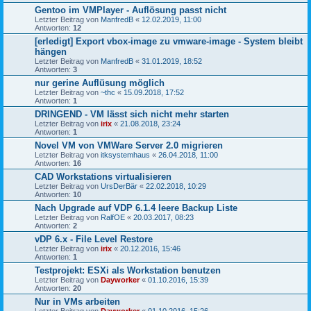
Gentoo im VMPlayer - Auflösung passt nicht
Letzter Beitrag von
ManfredB
«
12.02.2019, 11:00
Antworten:
12
[erledigt] Export vbox-image zu vmware-image - System bleibt
hängen
Letzter Beitrag von
ManfredB
«
31.01.2019, 18:52
Antworten:
3
nur gerine Auflüsung möglich
Letzter Beitrag von
~thc
«
15.09.2018, 17:52
Antworten:
1
DRINGEND - VM lässt sich nicht mehr starten
Letzter Beitrag von
irix
«
21.08.2018, 23:24
Antworten:
1
Novel VM von VMWare Server 2.0 migrieren
Letzter Beitrag von
itksystemhaus
«
26.04.2018, 11:00
Antworten:
16
CAD Workstations virtualisieren
Letzter Beitrag von
UrsDerBär
«
22.02.2018, 10:29
Antworten:
10
Nach Upgrade auf VDP 6.1.4 leere Backup Liste
Letzter Beitrag von
RalfOE
«
20.03.2017, 08:23
Antworten:
2
vDP 6.x - File Level Restore
Letzter Beitrag von
irix
«
20.12.2016, 15:46
Antworten:
1
Testprojekt: ESXi als Workstation benutzen
Letzter Beitrag von
Dayworker
«
01.10.2016, 15:39
Antworten:
20
Nur in VMs arbeiten
Letzter Beitrag von
Dayworker
«
01.10.2016, 15:26