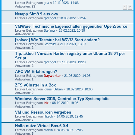
Letzter Beitrag von
gea
«
12.11.2023, 14:03
Antworten:
29
1
2
Netapp Sim9.9 aus ova
Letzter Beitrag von
rprengel
«
28.06.2022, 21:54
VMWare: Technische Eigenschaften gegenüber OpenSource
Letzter Beitrag von
Stefan.r
«
18.02.2022, 10:39
Antworten:
10
[solved] Wie Tastatur bei W7-32 Start ändern?
Letzter Beitrag von
Startpilot
«
21.03.2021, 13:57
Antworten:
2
Tip: aktuell Vmware Harbor registry unter Ubuntu 18.04 per
Script
Letzter Beitrag von
rprengel
«
27.10.2020, 19:29
Antworten:
2
APC VM Erfahrungen?
Letzter Beitrag von
Dayworker
«
21.05.2020, 14:05
Antworten:
1
ZFS vCluster in a Box
Letzter Beitrag von
Klaus_Urban
«
18.02.2020, 10:06
Antworten:
2
Windows Server 2019, Controller-Typ Systemplatte
Letzter Beitrag von
irix
«
08.10.2019, 19:03
Antworten:
1
VM und Ressourcen vergeben
Letzter Beitrag von
Hitsch
«
14.05.2019, 19:45
Antworten:
7
Hallo nutze Virtuel Box-6.0.4
Letzter Beitrag von
Martin
«
20.03.2019, 22:05
Antworten:
5