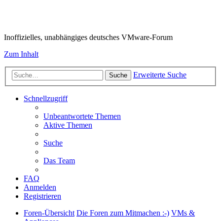
VMware-Forum
Inoffizielles, unabhängiges deutsches VMware-Forum
Zum Inhalt
Erweiterte Suche
Suche
Schnellzugriff
Unbeantwortete Themen
Aktive Themen
Suche
Das Team
FAQ
Anmelden
Registrieren
Foren-Übersicht
Die Foren zum Mitmachen :-)
VMs &