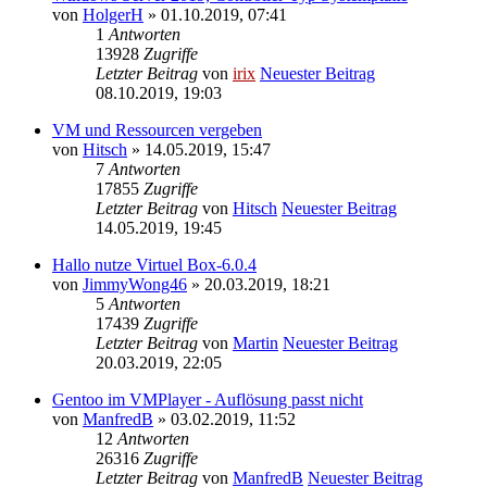
von
HolgerH
» 01.10.2019, 07:41
1
Antworten
13928
Zugriffe
Letzter Beitrag
von
irix
Neuester Beitrag
08.10.2019, 19:03
VM und Ressourcen vergeben
von
Hitsch
» 14.05.2019, 15:47
7
Antworten
17855
Zugriffe
Letzter Beitrag
von
Hitsch
Neuester Beitrag
14.05.2019, 19:45
Hallo nutze Virtuel Box-6.0.4
von
JimmyWong46
» 20.03.2019, 18:21
5
Antworten
17439
Zugriffe
Letzter Beitrag
von
Martin
Neuester Beitrag
20.03.2019, 22:05
Gentoo im VMPlayer - Auflösung passt nicht
von
ManfredB
» 03.02.2019, 11:52
12
Antworten
26316
Zugriffe
Letzter Beitrag
von
ManfredB
Neuester Beitrag