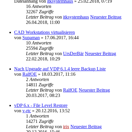
Dateianhang
von
itksystemhaus
» 25.02.2018, 07:19
16
Antworten
32267
Zugriffe
Letzter Beitrag
von
itksystemhaus
Neuester Beitrag
26.04.2018, 11:00
CAD Workstations virtualisieren
von
Supaman
» 17.06.2017, 16:44
10
Antworten
25594
Zugriffe
Letzter Beitrag
von
UrsDerBär
Neuester Beitrag
22.02.2018, 10:29
Nach Upgrade auf VDP 6.1.4 leere Backup Liste
von
RalfOE
» 18.03.2017, 11:16
2
Antworten
14811
Zugriffe
Letzter Beitrag
von
RalfOE
Neuester Beitrag
20.03.2017, 08:23
vDP 6.x - File Level Restore
von
v-rtc
» 20.12.2016, 13:52
1
Antworten
14271
Zugriffe
Letzter Beitrag
von
irix
Neuester Beitrag
20.12.2016, 15:46