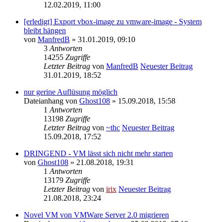
12.02.2019, 11:00
[erledigt] Export vbox-image zu vmware-image - System
bleibt hängen
von
ManfredB
» 31.01.2019, 09:10
3
Antworten
14255
Zugriffe
Letzter Beitrag
von
ManfredB
Neuester Beitrag
31.01.2019, 18:52
nur gerine Auflüsung möglich
Dateianhang
von
Ghost108
» 15.09.2018, 15:58
1
Antworten
13198
Zugriffe
Letzter Beitrag
von
~thc
Neuester Beitrag
15.09.2018, 17:52
DRINGEND - VM lässt sich nicht mehr starten
von
Ghost108
» 21.08.2018, 19:31
1
Antworten
13179
Zugriffe
Letzter Beitrag
von
irix
Neuester Beitrag
21.08.2018, 23:24
Novel VM von VMWare Server 2.0 migrieren