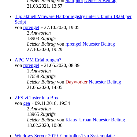
Letzter Beitrag
von
Startpilot
Neuester Beitrag
21.03.2021, 13:57
Tip: aktuell Vmware Harbor registry unter Ubuntu 18.04 per
Script
von
rprengel
» 27.10.2020, 19:05
2
Antworten
13903
Zugriffe
Letzter Beitrag
von
rprengel
Neuester Beitrag
27.10.2020, 19:29
APC VM Erfahrungen?
von
rprengel
» 21.05.2020, 08:39
1
Antworten
17658
Zugriffe
Letzter Beitrag
von
Dayworker
Neuester Beitrag
21.05.2020, 14:05
ZFS vCluster in a Box
von
gea
» 09.11.2018, 19:34
2
Antworten
13965
Zugriffe
Letzter Beitrag
von
Klaus_Urban
Neuester Beitrag
18.02.2020, 10:06
Windows Server 2019, Controller-Typ Systemplatte