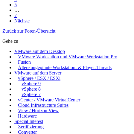
5
…
7
Nächste
Zurück zur Foren-Übersicht
Gehe zu
VMware auf dem Desktop
VMware Workstation und VMware Workstation Pro
Fusion
Ältere angepinnte Workstation- & Player-Threads
VMware auf dem Server
vSphere / ESX / ESXi
vSphere 9
vSphere 8
vSphere 7
vCenter / VMware VirtualCenter
Cloud Infrastructure Suites
View / Horizon View
Hardware
Special Interest
Zertifizierung
Converter