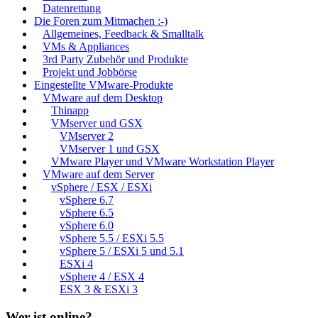
Datenrettung
Die Foren zum Mitmachen :-)
Allgemeines, Feedback & Smalltalk
VMs & Appliances
3rd Party Zubehör und Produkte
Projekt und Jobbörse
Eingestellte VMware-Produkte
VMware auf dem Desktop
Thinapp
VMserver und GSX
VMserver 2
VMserver 1 und GSX
VMware Player und VMware Workstation Player
VMware auf dem Server
vSphere / ESX / ESXi
vSphere 6.7
vSphere 6.5
vSphere 6.0
vSphere 5.5 / ESXi 5.5
vSphere 5 / ESXi 5 und 5.1
ESXi 4
vSphere 4 / ESX 4
ESX 3 & ESXi 3
Wer ist online?