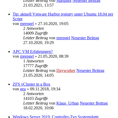
Letzter Beitrag
von
Startpilot
Neuester Beitrag
21.03.2021, 13:57
Tip: aktuell Vmware Harbor registry unter Ubuntu 18.04 per
Script
von
rprengel
» 27.10.2020, 19:05
2
Antworten
14009
Zugriffe
Letzter Beitrag
von
rprengel
Neuester Beitrag
27.10.2020, 19:29
APC VM Erfahrungen?
von
rprengel
» 21.05.2020, 08:39
1
Antworten
17777
Zugriffe
Letzter Beitrag
von
Dayworker
Neuester Beitrag
21.05.2020, 14:05
ZFS vCluster in a Box
von
gea
» 09.11.2018, 19:34
2
Antworten
14103
Zugriffe
Letzter Beitrag
von
Klaus_Urban
Neuester Beitrag
18.02.2020, 10:06
Windows Server 2019, Controller-Typ Systemplatte