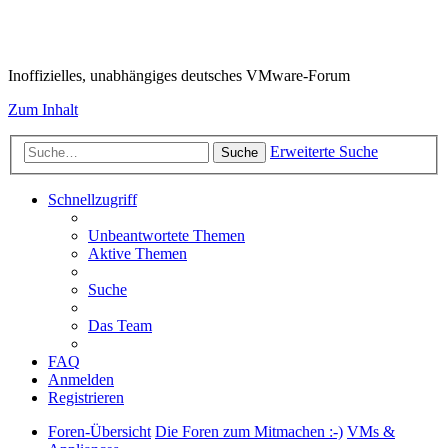
VMware-Forum
Inoffizielles, unabhängiges deutsches VMware-Forum
Zum Inhalt
Erweiterte Suche
Suche
Schnellzugriff
Unbeantwortete Themen
Aktive Themen
Suche
Das Team
FAQ
Anmelden
Registrieren
Foren-Übersicht
Die Foren zum Mitmachen :-)
VMs &