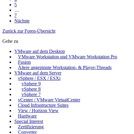
5
…
7
Nächste
Zurück zur Foren-Übersicht
Gehe zu
VMware auf dem Desktop
VMware Workstation und VMware Workstation Pro
Fusion
Ältere angepinnte Workstation- & Player-Threads
VMware auf dem Server
vSphere / ESX / ESXi
vSphere 9
vSphere 8
vSphere 7
vCenter / VMware VirtualCenter
Cloud Infrastructure Suites
View / Horizon View
Hardware
Special Interest
Zertifizierung
Converter