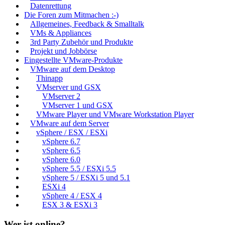
Datenrettung
Die Foren zum Mitmachen :-)
Allgemeines, Feedback & Smalltalk
VMs & Appliances
3rd Party Zubehör und Produkte
Projekt und Jobbörse
Eingestellte VMware-Produkte
VMware auf dem Desktop
Thinapp
VMserver und GSX
VMserver 2
VMserver 1 und GSX
VMware Player und VMware Workstation Player
VMware auf dem Server
vSphere / ESX / ESXi
vSphere 6.7
vSphere 6.5
vSphere 6.0
vSphere 5.5 / ESXi 5.5
vSphere 5 / ESXi 5 und 5.1
ESXi 4
vSphere 4 / ESX 4
ESX 3 & ESXi 3
Wer ist online?