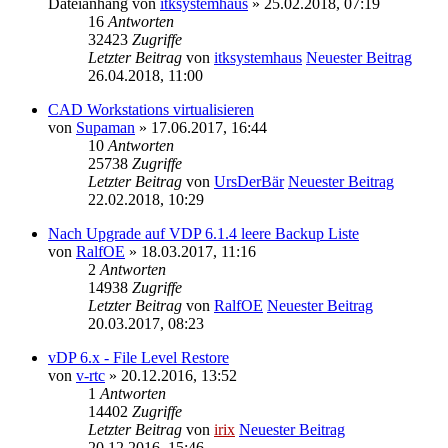
Dateianhang
von
itksystemhaus
» 25.02.2018, 07:19
16
Antworten
32423
Zugriffe
Letzter Beitrag
von
itksystemhaus
Neuester Beitrag
26.04.2018, 11:00
CAD Workstations virtualisieren
von
Supaman
» 17.06.2017, 16:44
10
Antworten
25738
Zugriffe
Letzter Beitrag
von
UrsDerBär
Neuester Beitrag
22.02.2018, 10:29
Nach Upgrade auf VDP 6.1.4 leere Backup Liste
von
RalfOE
» 18.03.2017, 11:16
2
Antworten
14938
Zugriffe
Letzter Beitrag
von
RalfOE
Neuester Beitrag
20.03.2017, 08:23
vDP 6.x - File Level Restore
von
v-rtc
» 20.12.2016, 13:52
1
Antworten
14402
Zugriffe
Letzter Beitrag
von
irix
Neuester Beitrag
20.12.2016, 15:46