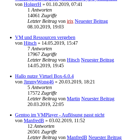
von
HolgerH
» 01.10.2019, 07:41
1
Antworten
14061
Zugriffe
Letzter Beitrag
von
irix
Neuester Beitrag
08.10.2019, 19:03
VM und Ressourcen vergeben
von
Hitsch
» 14.05.2019, 15:47
7
Antworten
17967
Zugriffe
Letzter Beitrag
von
Hitsch
Neuester Beitrag
14.05.2019, 19:45
Hallo nutze Virtuel Box-6.0.4
von
JimmyWong46
» 20.03.2019, 18:21
5
Antworten
17572
Zugriffe
Letzter Beitrag
von
Martin
Neuester Beitrag
20.03.2019, 22:05
Gentoo im VMPlayer - Auflösung passt nicht
von
ManfredB
» 03.02.2019, 11:52
12
Antworten
26501
Zugriffe
Letzter Beitrag
von
ManfredB
Neuester Beitrag