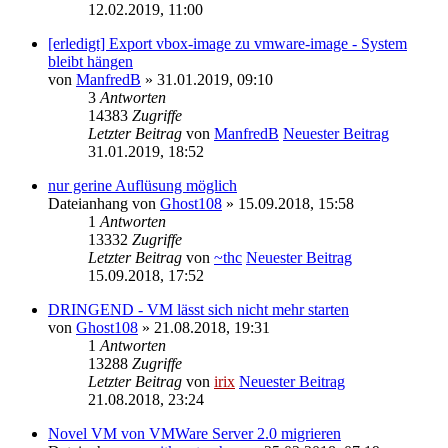
12.02.2019, 11:00
[erledigt] Export vbox-image zu vmware-image - System
bleibt hängen
von
ManfredB
» 31.01.2019, 09:10
3
Antworten
14383
Zugriffe
Letzter Beitrag
von
ManfredB
Neuester Beitrag
31.01.2019, 18:52
nur gerine Auflüsung möglich
Dateianhang
von
Ghost108
» 15.09.2018, 15:58
1
Antworten
13332
Zugriffe
Letzter Beitrag
von
~thc
Neuester Beitrag
15.09.2018, 17:52
DRINGEND - VM lässt sich nicht mehr starten
von
Ghost108
» 21.08.2018, 19:31
1
Antworten
13288
Zugriffe
Letzter Beitrag
von
irix
Neuester Beitrag
21.08.2018, 23:24
Novel VM von VMWare Server 2.0 migrieren