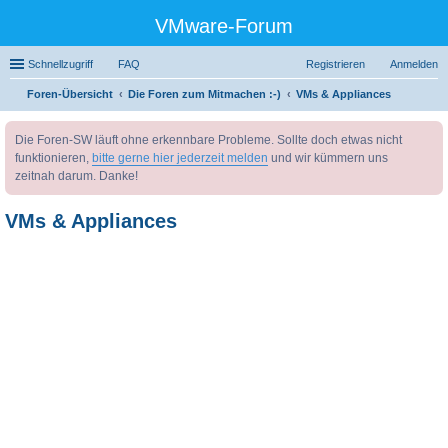
VMware-Forum
Schnellzugriff
FAQ
Registrieren
Anmelden
Foren-Übersicht
Die Foren zum Mitmachen :-)
VMs & Appliances
uc
Die Foren-SW läuft ohne erkennbare Probleme. Sollte doch etwas nicht
he
funktionieren,
bitte gerne hier jederzeit melden
und wir kümmern uns
zeitnah darum. Danke!
VMs & Appliances