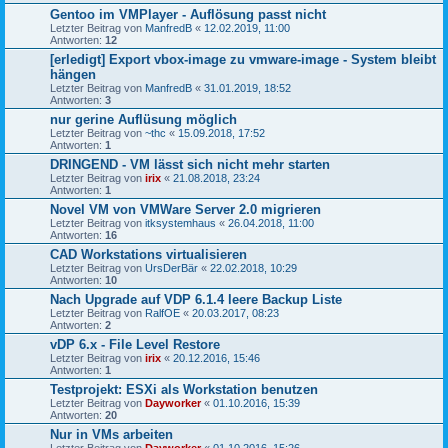
Gentoo im VMPlayer - Auflösung passt nicht
Letzter Beitrag von
ManfredB
«
12.02.2019, 11:00
Antworten:
12
[erledigt] Export vbox-image zu vmware-image - System bleibt
hängen
Letzter Beitrag von
ManfredB
«
31.01.2019, 18:52
Antworten:
3
nur gerine Auflüsung möglich
Letzter Beitrag von
~thc
«
15.09.2018, 17:52
Antworten:
1
DRINGEND - VM lässt sich nicht mehr starten
Letzter Beitrag von
irix
«
21.08.2018, 23:24
Antworten:
1
Novel VM von VMWare Server 2.0 migrieren
Letzter Beitrag von
itksystemhaus
«
26.04.2018, 11:00
Antworten:
16
CAD Workstations virtualisieren
Letzter Beitrag von
UrsDerBär
«
22.02.2018, 10:29
Antworten:
10
Nach Upgrade auf VDP 6.1.4 leere Backup Liste
Letzter Beitrag von
RalfOE
«
20.03.2017, 08:23
Antworten:
2
vDP 6.x - File Level Restore
Letzter Beitrag von
irix
«
20.12.2016, 15:46
Antworten:
1
Testprojekt: ESXi als Workstation benutzen
Letzter Beitrag von
Dayworker
«
01.10.2016, 15:39
Antworten:
20
Nur in VMs arbeiten
Letzter Beitrag von
Dayworker
«
01.10.2016, 15:26