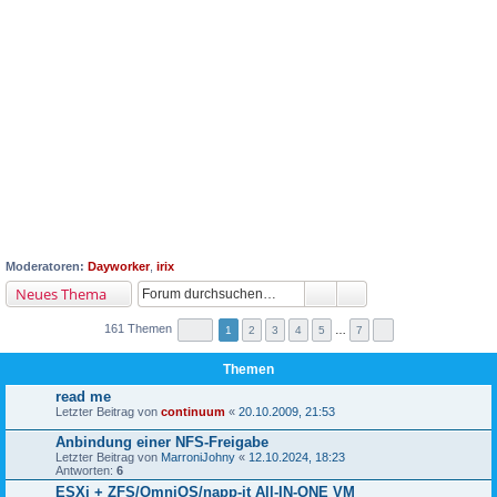
Moderatoren:
Dayworker
,
irix
Neues Thema
161 Themen
1
2
3
4
5
…
7
Themen
read me
Letzter Beitrag von
continuum
«
20.10.2009, 21:53
Anbindung einer NFS-Freigabe
Letzter Beitrag von
MarroniJohny
«
12.10.2024, 18:23
Antworten:
6
ESXi + ZFS/OmniOS/napp-it All-IN-ONE VM