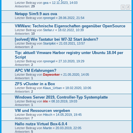
Letzter Beitrag von
gea
«
12.11.2023, 14:03
Antworten:
29
1
2
Netapp Sim9.9 aus ova
Letzter Beitrag von
rprengel
«
28.06.2022, 21:54
VMWare: Technische Eigenschaften gegenüber OpenSource
Letzter Beitrag von
Stefan.r
«
18.02.2022, 10:39
Antworten:
10
[solved] Wie Tastatur bei W7-32 Start ändern?
Letzter Beitrag von
Startpilot
«
21.03.2021, 13:57
Antworten:
2
Tip: aktuell Vmware Harbor registry unter Ubuntu 18.04 per
Script
Letzter Beitrag von
rprengel
«
27.10.2020, 19:29
Antworten:
2
APC VM Erfahrungen?
Letzter Beitrag von
Dayworker
«
21.05.2020, 14:05
Antworten:
1
ZFS vCluster in a Box
Letzter Beitrag von
Klaus_Urban
«
18.02.2020, 10:06
Antworten:
2
Windows Server 2019, Controller-Typ Systemplatte
Letzter Beitrag von
irix
«
08.10.2019, 19:03
Antworten:
1
VM und Ressourcen vergeben
Letzter Beitrag von
Hitsch
«
14.05.2019, 19:45
Antworten:
7
Hallo nutze Virtuel Box-6.0.4
Letzter Beitrag von
Martin
«
20.03.2019, 22:05
Antworten:
5