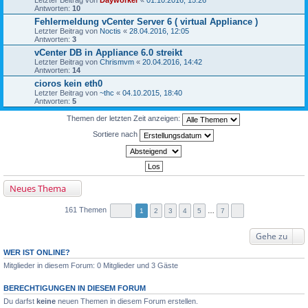
Antworten:
10
Fehlermeldung vCenter Server 6 ( virtual Appliance )
Letzter Beitrag von
Noctis
«
28.04.2016, 12:05
Antworten:
3
vCenter DB in Appliance 6.0 streikt
Letzter Beitrag von
Chrismvm
«
20.04.2016, 14:42
Antworten:
14
cioros kein eth0
Letzter Beitrag von
~thc
«
04.10.2015, 18:40
Antworten:
5
Themen der letzten Zeit anzeigen:
Sortiere nach
Neues Thema
161 Themen
1
2
3
4
5
…
7
Gehe zu
WER IST ONLINE?
Mitglieder in diesem Forum: 0 Mitglieder und 3 Gäste
BERECHTIGUNGEN IN DIESEM FORUM
Du darfst
keine
neuen Themen in diesem Forum erstellen.