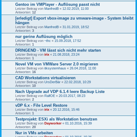
Gentoo im VMPlayer - Auflösung passt nicht
Letzter Beitrag von
ManfredB
«
12.02.2019, 11:00
Antworten:
12
[erledigt] Export vbox-image zu vmware-image - System bleibt
hängen
Letzter Beitrag von
ManfredB
«
31.01.2019, 18:52
Antworten:
3
nur gerine Auflüsung möglich
Letzter Beitrag von
~thc
«
15.09.2018, 17:52
Antworten:
1
DRINGEND - VM lässt sich nicht mehr starten
Letzter Beitrag von
irix
«
21.08.2018, 23:24
Antworten:
1
Novel VM von VMWare Server 2.0 migrieren
Letzter Beitrag von
itksystemhaus
«
26.04.2018, 11:00
Antworten:
16
CAD Workstations virtualisieren
Letzter Beitrag von
UrsDerBär
«
22.02.2018, 10:29
Antworten:
10
Nach Upgrade auf VDP 6.1.4 leere Backup Liste
Letzter Beitrag von
RalfOE
«
20.03.2017, 08:23
Antworten:
2
vDP 6.x - File Level Restore
Letzter Beitrag von
irix
«
20.12.2016, 15:46
Antworten:
1
Testprojekt: ESXi als Workstation benutzen
Letzter Beitrag von
Dayworker
«
01.10.2016, 15:39
Antworten:
20
Nur in VMs arbeiten
Letzter Beitrag von
Dayworker
«
01.10.2016, 15:26