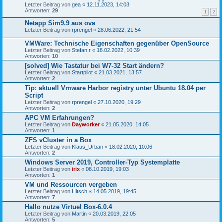
Letzter Beitrag von
gea
«
12.11.2023, 14:03
Antworten:
29
1
2
Netapp Sim9.9 aus ova
Letzter Beitrag von
rprengel
«
28.06.2022, 21:54
VMWare: Technische Eigenschaften gegenüber OpenSource
Letzter Beitrag von
Stefan.r
«
18.02.2022, 10:39
Antworten:
10
[solved] Wie Tastatur bei W7-32 Start ändern?
Letzter Beitrag von
Startpilot
«
21.03.2021, 13:57
Antworten:
2
Tip: aktuell Vmware Harbor registry unter Ubuntu 18.04 per
Script
Letzter Beitrag von
rprengel
«
27.10.2020, 19:29
Antworten:
2
APC VM Erfahrungen?
Letzter Beitrag von
Dayworker
«
21.05.2020, 14:05
Antworten:
1
ZFS vCluster in a Box
Letzter Beitrag von
Klaus_Urban
«
18.02.2020, 10:06
Antworten:
2
Windows Server 2019, Controller-Typ Systemplatte
Letzter Beitrag von
irix
«
08.10.2019, 19:03
Antworten:
1
VM und Ressourcen vergeben
Letzter Beitrag von
Hitsch
«
14.05.2019, 19:45
Antworten:
7
Hallo nutze Virtuel Box-6.0.4
Letzter Beitrag von
Martin
«
20.03.2019, 22:05
Antworten:
5