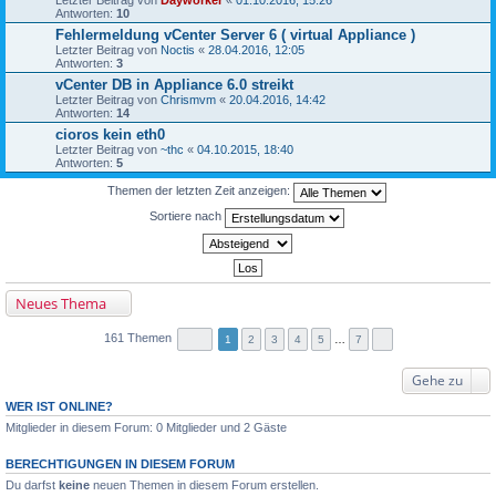
Antworten:
10
Fehlermeldung vCenter Server 6 ( virtual Appliance )
Letzter Beitrag von
Noctis
«
28.04.2016, 12:05
Antworten:
3
vCenter DB in Appliance 6.0 streikt
Letzter Beitrag von
Chrismvm
«
20.04.2016, 14:42
Antworten:
14
cioros kein eth0
Letzter Beitrag von
~thc
«
04.10.2015, 18:40
Antworten:
5
Themen der letzten Zeit anzeigen:
Sortiere nach
Neues Thema
161 Themen
1
2
3
4
5
…
7
Gehe zu
WER IST ONLINE?
Mitglieder in diesem Forum: 0 Mitglieder und 2 Gäste
BERECHTIGUNGEN IN DIESEM FORUM
Du darfst
keine
neuen Themen in diesem Forum erstellen.