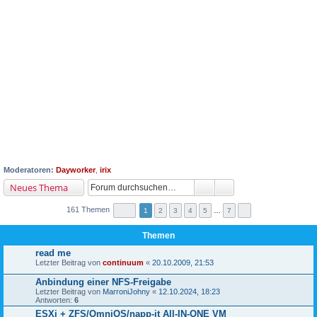
Moderatoren:
Dayworker
,
irix
Neues Thema
161 Themen
1
2
3
4
5
…
7
Themen
read me
Letzter Beitrag von
continuum
«
20.10.2009, 21:53
Anbindung einer NFS-Freigabe
Letzter Beitrag von
MarroniJohny
«
12.10.2024, 18:23
Antworten:
6
ESXi + ZFS/OmniOS/napp-it All-IN-ONE VM