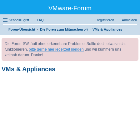
VMware-Forum
Schnellzugriff
FAQ
Registrieren
Anmelden
Foren-Übersicht
Die Foren zum Mitmachen :-)
VMs & Appliances
uc
Die Foren-SW läuft ohne erkennbare Probleme. Sollte doch etwas nicht
he
funktionieren,
bitte gerne hier jederzeit melden
und wir kümmern uns
zeitnah darum. Danke!
VMs & Appliances