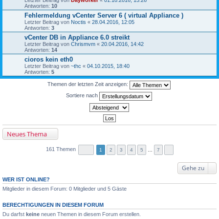
Antworten:
10
Fehlermeldung vCenter Server 6 ( virtual Appliance )
Letzter Beitrag von
Noctis
«
28.04.2016, 12:05
Antworten:
3
vCenter DB in Appliance 6.0 streikt
Letzter Beitrag von
Chrismvm
«
20.04.2016, 14:42
Antworten:
14
cioros kein eth0
Letzter Beitrag von
~thc
«
04.10.2015, 18:40
Antworten:
5
Themen der letzten Zeit anzeigen:
Sortiere nach
Neues Thema
161 Themen
1
2
3
4
5
…
7
Gehe zu
WER IST ONLINE?
Mitglieder in diesem Forum: 0 Mitglieder und 5 Gäste
BERECHTIGUNGEN IN DIESEM FORUM
Du darfst
keine
neuen Themen in diesem Forum erstellen.