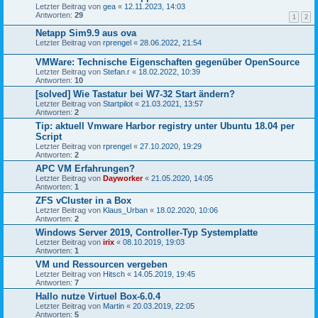
Letzter Beitrag von
gea
«
12.11.2023, 14:03
Antworten:
29
1
2
Netapp Sim9.9 aus ova
Letzter Beitrag von
rprengel
«
28.06.2022, 21:54
VMWare: Technische Eigenschaften gegenüber OpenSource
Letzter Beitrag von
Stefan.r
«
18.02.2022, 10:39
Antworten:
10
[solved] Wie Tastatur bei W7-32 Start ändern?
Letzter Beitrag von
Startpilot
«
21.03.2021, 13:57
Antworten:
2
Tip: aktuell Vmware Harbor registry unter Ubuntu 18.04 per
Script
Letzter Beitrag von
rprengel
«
27.10.2020, 19:29
Antworten:
2
APC VM Erfahrungen?
Letzter Beitrag von
Dayworker
«
21.05.2020, 14:05
Antworten:
1
ZFS vCluster in a Box
Letzter Beitrag von
Klaus_Urban
«
18.02.2020, 10:06
Antworten:
2
Windows Server 2019, Controller-Typ Systemplatte
Letzter Beitrag von
irix
«
08.10.2019, 19:03
Antworten:
1
VM und Ressourcen vergeben
Letzter Beitrag von
Hitsch
«
14.05.2019, 19:45
Antworten:
7
Hallo nutze Virtuel Box-6.0.4
Letzter Beitrag von
Martin
«
20.03.2019, 22:05
Antworten:
5