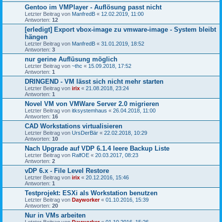
Gentoo im VMPlayer - Auflösung passt nicht
Letzter Beitrag von
ManfredB
«
12.02.2019, 11:00
Antworten:
12
[erledigt] Export vbox-image zu vmware-image - System bleibt
hängen
Letzter Beitrag von
ManfredB
«
31.01.2019, 18:52
Antworten:
3
nur gerine Auflüsung möglich
Letzter Beitrag von
~thc
«
15.09.2018, 17:52
Antworten:
1
DRINGEND - VM lässt sich nicht mehr starten
Letzter Beitrag von
irix
«
21.08.2018, 23:24
Antworten:
1
Novel VM von VMWare Server 2.0 migrieren
Letzter Beitrag von
itksystemhaus
«
26.04.2018, 11:00
Antworten:
16
CAD Workstations virtualisieren
Letzter Beitrag von
UrsDerBär
«
22.02.2018, 10:29
Antworten:
10
Nach Upgrade auf VDP 6.1.4 leere Backup Liste
Letzter Beitrag von
RalfOE
«
20.03.2017, 08:23
Antworten:
2
vDP 6.x - File Level Restore
Letzter Beitrag von
irix
«
20.12.2016, 15:46
Antworten:
1
Testprojekt: ESXi als Workstation benutzen
Letzter Beitrag von
Dayworker
«
01.10.2016, 15:39
Antworten:
20
Nur in VMs arbeiten
Letzter Beitrag von
Dayworker
«
01.10.2016, 15:26