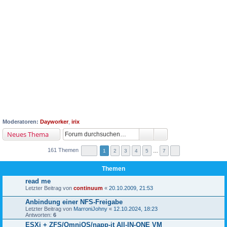
Moderatoren:
Dayworker
,
irix
Neues Thema
161 Themen
1
2
3
4
5
…
7
Themen
read me
Letzter Beitrag von
continuum
«
20.10.2009, 21:53
Anbindung einer NFS-Freigabe
Letzter Beitrag von
MarroniJohny
«
12.10.2024, 18:23
Antworten:
6
ESXi + ZFS/OmniOS/napp-it All-IN-ONE VM