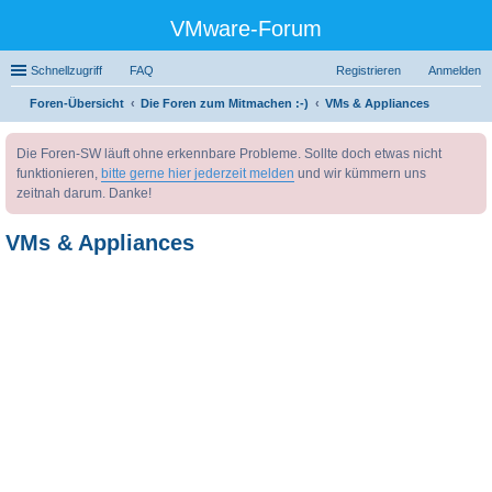
VMware-Forum
Schnellzugriff
FAQ
Registrieren
Anmelden
Foren-Übersicht
Die Foren zum Mitmachen :-)
VMs & Appliances
uc
Die Foren-SW läuft ohne erkennbare Probleme. Sollte doch etwas nicht
he
funktionieren,
bitte gerne hier jederzeit melden
und wir kümmern uns
zeitnah darum. Danke!
VMs & Appliances