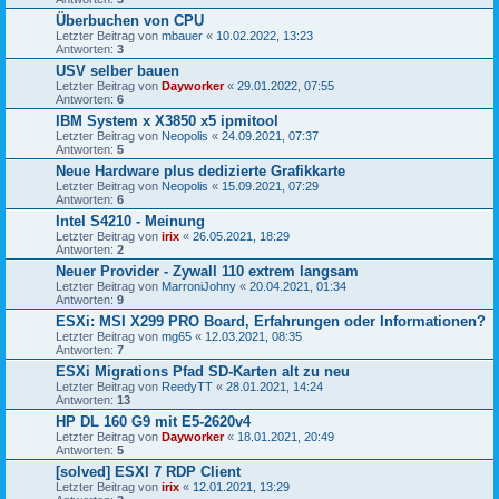
Überbuchen von CPU
Letzter Beitrag von
mbauer
«
10.02.2022, 13:23
Antworten:
3
USV selber bauen
Letzter Beitrag von
Dayworker
«
29.01.2022, 07:55
Antworten:
6
IBM System x X3850 x5 ipmitool
Letzter Beitrag von
Neopolis
«
24.09.2021, 07:37
Antworten:
5
Neue Hardware plus dedizierte Grafikkarte
Letzter Beitrag von
Neopolis
«
15.09.2021, 07:29
Antworten:
6
Intel S4210 - Meinung
Letzter Beitrag von
irix
«
26.05.2021, 18:29
Antworten:
2
Neuer Provider - Zywall 110 extrem langsam
Letzter Beitrag von
MarroniJohny
«
20.04.2021, 01:34
Antworten:
9
ESXi: MSI X299 PRO Board, Erfahrungen oder Informationen?
Letzter Beitrag von
mg65
«
12.03.2021, 08:35
Antworten:
7
ESXi Migrations Pfad SD-Karten alt zu neu
Letzter Beitrag von
ReedyTT
«
28.01.2021, 14:24
Antworten:
13
HP DL 160 G9 mit E5-2620v4
Letzter Beitrag von
Dayworker
«
18.01.2021, 20:49
Antworten:
5
[solved] ESXI 7 RDP Client
Letzter Beitrag von
irix
«
12.01.2021, 13:29