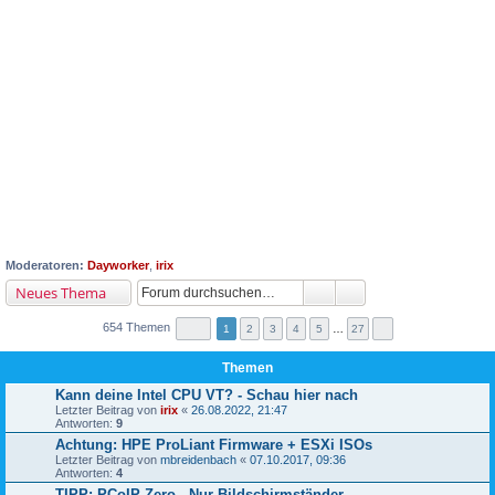
Moderatoren:
Dayworker
,
irix
Neues Thema
654 Themen
1
2
3
4
5
…
27
Themen
Kann deine Intel CPU VT? - Schau hier nach
Letzter Beitrag von
irix
«
26.08.2022, 21:47
Antworten:
9
Achtung: HPE ProLiant Firmware + ESXi ISOs
Letzter Beitrag von
mbreidenbach
«
07.10.2017, 09:36
Antworten:
4
TIPP: PCoIP Zero - Nur Bildschirmständer