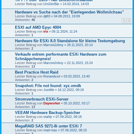
Letzter Beitrag von
UrsDerBär
«
14.02.2014, 14:03
Hardware vs Suche nach der ''Eierlegenden Wollmilchsau''
Letzter Beitrag von
djt83
«
04.08.2013, 19:09
Antworten:
46
1
2
ESXI auf AMD Epyc 4004
Letzter Beitrag von
irix
«
09.11.2024, 11:24
Antworten:
1
Hardware für ESXi 8.0 Standalone für kleine Testumgebung
Letzter Beitrag von
MarroniJohny
«
28.11.2023, 20:14
Antworten:
2
Verkaufe extrem performante ESXi Hardware zum
Schnäppchenpreis!
Letzter Beitrag von
MarroniJohny
«
22.11.2023, 15:24
Antworten:
13
Best Practice Host Raid
Letzter Beitrag von
Ronandssd
«
03.02.2023, 13:40
Antworten:
2
Snapshot: File not found: xyz.vmdk
Letzter Beitrag von
JustMe
«
16.12.2022, 09:18
Antworten:
1
Stromverbrauch ESXi-Server
Letzter Beitrag von
Dayworker
«
05.10.2022, 03:17
Antworten:
13
VEEAM Hardware Backup-Speicher
Letzter Beitrag von
stahly
«
07.09.2022, 08:18
Antworten:
2
MegaRAID SAS 9271-8i unter ESXi 7
Letzter Beitrag von
mad-max
«
07.06.2022, 08:15
Antworten:
3