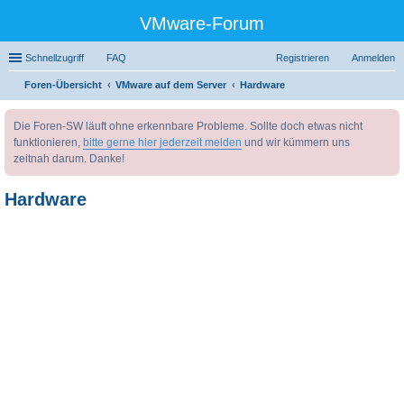
VMware-Forum
Schnellzugriff
FAQ
Registrieren
Anmelden
Foren-Übersicht
VMware auf dem Server
Hardware
uc
Die Foren-SW läuft ohne erkennbare Probleme. Sollte doch etwas nicht
he
funktionieren,
bitte gerne hier jederzeit melden
und wir kümmern uns
zeitnah darum. Danke!
Hardware