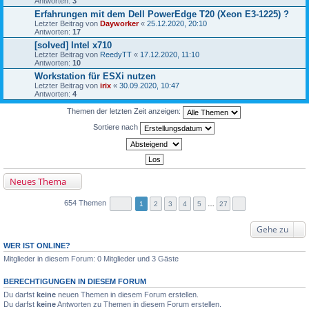
Antworten:
3
Erfahrungen mit dem Dell PowerEdge T20 (Xeon E3-1225) ?
Letzter Beitrag von
Dayworker
«
25.12.2020, 20:10
Antworten:
17
[solved] Intel x710
Letzter Beitrag von
ReedyTT
«
17.12.2020, 11:10
Antworten:
10
Workstation für ESXi nutzen
Letzter Beitrag von
irix
«
30.09.2020, 10:47
Antworten:
4
Themen der letzten Zeit anzeigen:
Sortiere nach
Neues Thema
654 Themen
1
2
3
4
5
…
27
Gehe zu
WER IST ONLINE?
Mitglieder in diesem Forum: 0 Mitglieder und 3 Gäste
BERECHTIGUNGEN IN DIESEM FORUM
Du darfst
keine
neuen Themen in diesem Forum erstellen.
Du darfst
keine
Antworten zu Themen in diesem Forum erstellen.