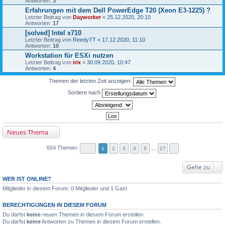
Antworten:
3
Erfahrungen mit dem Dell PowerEdge T20 (Xeon E3-1225) ?
Letzter Beitrag von
Dayworker
«
25.12.2020, 20:10
Antworten:
17
[solved] Intel x710
Letzter Beitrag von
ReedyTT
«
17.12.2020, 11:10
Antworten:
10
Workstation für ESXi nutzen
Letzter Beitrag von
irix
«
30.09.2020, 10:47
Antworten:
4
Themen der letzten Zeit anzeigen:
Sortiere nach
Neues Thema
654 Themen
1
2
3
4
5
…
27
Gehe zu
WER IST ONLINE?
Mitglieder in diesem Forum: 0 Mitglieder und 1 Gast
BERECHTIGUNGEN IN DIESEM FORUM
Du darfst
keine
neuen Themen in diesem Forum erstellen.
Du darfst
keine
Antworten zu Themen in diesem Forum erstellen.