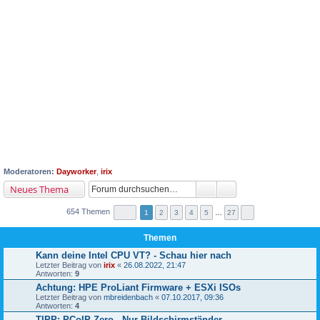
Moderatoren:
Dayworker
,
irix
Neues Thema
654 Themen
1
2
3
4
5
…
27
Themen
Kann deine Intel CPU VT? - Schau hier nach
Letzter Beitrag von
irix
«
26.08.2022, 21:47
Antworten:
9
Achtung: HPE ProLiant Firmware + ESXi ISOs
Letzter Beitrag von
mbreidenbach
«
07.10.2017, 09:36
Antworten:
4
TIPP: PCoIP Zero - Nur Bildschirmständer