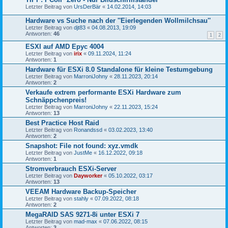
Letzter Beitrag von
UrsDerBär
«
14.02.2014, 14:03
Hardware vs Suche nach der ''Eierlegenden Wollmilchsau''
Letzter Beitrag von
djt83
«
04.08.2013, 19:09
Antworten:
46
1
2
ESXI auf AMD Epyc 4004
Letzter Beitrag von
irix
«
09.11.2024, 11:24
Antworten:
1
Hardware für ESXi 8.0 Standalone für kleine Testumgebung
Letzter Beitrag von
MarroniJohny
«
28.11.2023, 20:14
Antworten:
2
Verkaufe extrem performante ESXi Hardware zum
Schnäppchenpreis!
Letzter Beitrag von
MarroniJohny
«
22.11.2023, 15:24
Antworten:
13
Best Practice Host Raid
Letzter Beitrag von
Ronandssd
«
03.02.2023, 13:40
Antworten:
2
Snapshot: File not found: xyz.vmdk
Letzter Beitrag von
JustMe
«
16.12.2022, 09:18
Antworten:
1
Stromverbrauch ESXi-Server
Letzter Beitrag von
Dayworker
«
05.10.2022, 03:17
Antworten:
13
VEEAM Hardware Backup-Speicher
Letzter Beitrag von
stahly
«
07.09.2022, 08:18
Antworten:
2
MegaRAID SAS 9271-8i unter ESXi 7
Letzter Beitrag von
mad-max
«
07.06.2022, 08:15
Antworten:
3