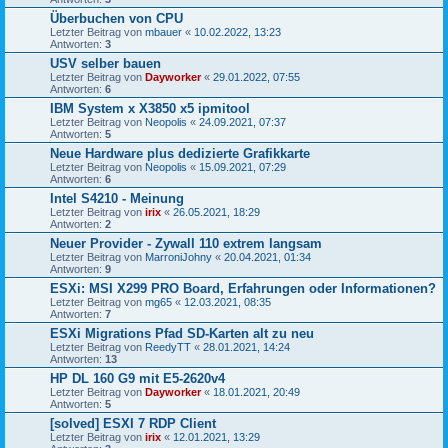
Überbuchen von CPU
Letzter Beitrag von
mbauer
«
10.02.2022, 13:23
Antworten:
3
USV selber bauen
Letzter Beitrag von
Dayworker
«
29.01.2022, 07:55
Antworten:
6
IBM System x X3850 x5 ipmitool
Letzter Beitrag von
Neopolis
«
24.09.2021, 07:37
Antworten:
5
Neue Hardware plus dedizierte Grafikkarte
Letzter Beitrag von
Neopolis
«
15.09.2021, 07:29
Antworten:
6
Intel S4210 - Meinung
Letzter Beitrag von
irix
«
26.05.2021, 18:29
Antworten:
2
Neuer Provider - Zywall 110 extrem langsam
Letzter Beitrag von
MarroniJohny
«
20.04.2021, 01:34
Antworten:
9
ESXi: MSI X299 PRO Board, Erfahrungen oder Informationen?
Letzter Beitrag von
mg65
«
12.03.2021, 08:35
Antworten:
7
ESXi Migrations Pfad SD-Karten alt zu neu
Letzter Beitrag von
ReedyTT
«
28.01.2021, 14:24
Antworten:
13
HP DL 160 G9 mit E5-2620v4
Letzter Beitrag von
Dayworker
«
18.01.2021, 20:49
Antworten:
5
[solved] ESXI 7 RDP Client
Letzter Beitrag von
irix
«
12.01.2021, 13:29