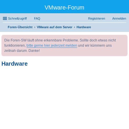
VMware-Forum
Schnellzugriff
FAQ
Registrieren
Anmelden
Foren-Übersicht
VMware auf dem Server
Hardware
uc
Die Foren-SW läuft ohne erkennbare Probleme. Sollte doch etwas nicht
he
funktionieren,
bitte gerne hier jederzeit melden
und wir kümmern uns
zeitnah darum. Danke!
Hardware