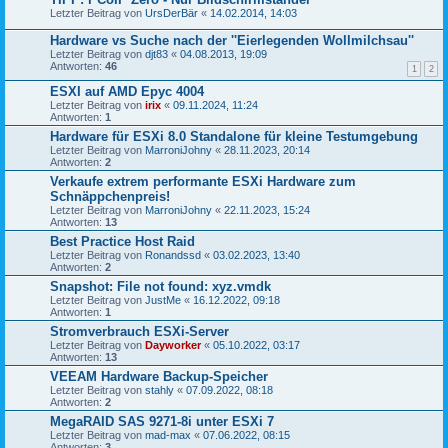
Letzter Beitrag von
UrsDerBär
«
14.02.2014, 14:03
Hardware vs Suche nach der ''Eierlegenden Wollmilchsau''
Letzter Beitrag von
djt83
«
04.08.2013, 19:09
Antworten:
46
1
2
ESXI auf AMD Epyc 4004
Letzter Beitrag von
irix
«
09.11.2024, 11:24
Antworten:
1
Hardware für ESXi 8.0 Standalone für kleine Testumgebung
Letzter Beitrag von
MarroniJohny
«
28.11.2023, 20:14
Antworten:
2
Verkaufe extrem performante ESXi Hardware zum
Schnäppchenpreis!
Letzter Beitrag von
MarroniJohny
«
22.11.2023, 15:24
Antworten:
13
Best Practice Host Raid
Letzter Beitrag von
Ronandssd
«
03.02.2023, 13:40
Antworten:
2
Snapshot: File not found: xyz.vmdk
Letzter Beitrag von
JustMe
«
16.12.2022, 09:18
Antworten:
1
Stromverbrauch ESXi-Server
Letzter Beitrag von
Dayworker
«
05.10.2022, 03:17
Antworten:
13
VEEAM Hardware Backup-Speicher
Letzter Beitrag von
stahly
«
07.09.2022, 08:18
Antworten:
2
MegaRAID SAS 9271-8i unter ESXi 7
Letzter Beitrag von
mad-max
«
07.06.2022, 08:15
Antworten:
3