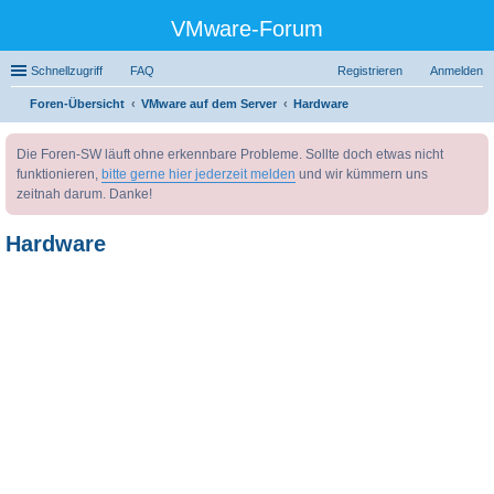
VMware-Forum
Schnellzugriff
FAQ
Registrieren
Anmelden
Foren-Übersicht
VMware auf dem Server
Hardware
uc
Die Foren-SW läuft ohne erkennbare Probleme. Sollte doch etwas nicht
he
funktionieren,
bitte gerne hier jederzeit melden
und wir kümmern uns
zeitnah darum. Danke!
Hardware