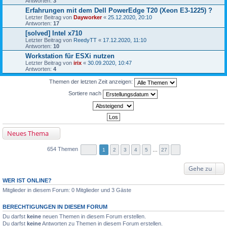
Antworten:
3
Erfahrungen mit dem Dell PowerEdge T20 (Xeon E3-1225) ?
Letzter Beitrag von
Dayworker
«
25.12.2020, 20:10
Antworten:
17
[solved] Intel x710
Letzter Beitrag von
ReedyTT
«
17.12.2020, 11:10
Antworten:
10
Workstation für ESXi nutzen
Letzter Beitrag von
irix
«
30.09.2020, 10:47
Antworten:
4
Themen der letzten Zeit anzeigen:
Sortiere nach
Neues Thema
654 Themen
1
2
3
4
5
…
27
Gehe zu
WER IST ONLINE?
Mitglieder in diesem Forum: 0 Mitglieder und 3 Gäste
BERECHTIGUNGEN IN DIESEM FORUM
Du darfst
keine
neuen Themen in diesem Forum erstellen.
Du darfst
keine
Antworten zu Themen in diesem Forum erstellen.