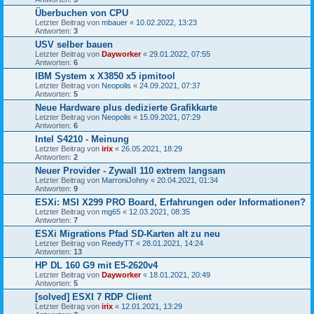
Überbuchen von CPU
Letzter Beitrag von
mbauer
«
10.02.2022, 13:23
Antworten:
3
USV selber bauen
Letzter Beitrag von
Dayworker
«
29.01.2022, 07:55
Antworten:
6
IBM System x X3850 x5 ipmitool
Letzter Beitrag von
Neopolis
«
24.09.2021, 07:37
Antworten:
5
Neue Hardware plus dedizierte Grafikkarte
Letzter Beitrag von
Neopolis
«
15.09.2021, 07:29
Antworten:
6
Intel S4210 - Meinung
Letzter Beitrag von
irix
«
26.05.2021, 18:29
Antworten:
2
Neuer Provider - Zywall 110 extrem langsam
Letzter Beitrag von
MarroniJohny
«
20.04.2021, 01:34
Antworten:
9
ESXi: MSI X299 PRO Board, Erfahrungen oder Informationen?
Letzter Beitrag von
mg65
«
12.03.2021, 08:35
Antworten:
7
ESXi Migrations Pfad SD-Karten alt zu neu
Letzter Beitrag von
ReedyTT
«
28.01.2021, 14:24
Antworten:
13
HP DL 160 G9 mit E5-2620v4
Letzter Beitrag von
Dayworker
«
18.01.2021, 20:49
Antworten:
5
[solved] ESXI 7 RDP Client
Letzter Beitrag von
irix
«
12.01.2021, 13:29