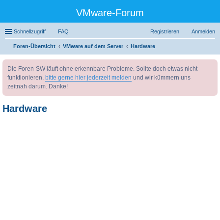
VMware-Forum
Schnellzugriff
FAQ
Registrieren
Anmelden
Foren-Übersicht
VMware auf dem Server
Hardware
uc
Die Foren-SW läuft ohne erkennbare Probleme. Sollte doch etwas nicht
he
funktionieren,
bitte gerne hier jederzeit melden
und wir kümmern uns
zeitnah darum. Danke!
Hardware