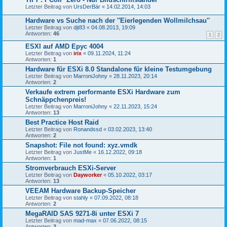
Letzter Beitrag von
UrsDerBär
«
14.02.2014, 14:03
Hardware vs Suche nach der ''Eierlegenden Wollmilchsau''
Letzter Beitrag von
djt83
«
04.08.2013, 19:09
Antworten:
46
1
2
ESXI auf AMD Epyc 4004
Letzter Beitrag von
irix
«
09.11.2024, 11:24
Antworten:
1
Hardware für ESXi 8.0 Standalone für kleine Testumgebung
Letzter Beitrag von
MarroniJohny
«
28.11.2023, 20:14
Antworten:
2
Verkaufe extrem performante ESXi Hardware zum
Schnäppchenpreis!
Letzter Beitrag von
MarroniJohny
«
22.11.2023, 15:24
Antworten:
13
Best Practice Host Raid
Letzter Beitrag von
Ronandssd
«
03.02.2023, 13:40
Antworten:
2
Snapshot: File not found: xyz.vmdk
Letzter Beitrag von
JustMe
«
16.12.2022, 09:18
Antworten:
1
Stromverbrauch ESXi-Server
Letzter Beitrag von
Dayworker
«
05.10.2022, 03:17
Antworten:
13
VEEAM Hardware Backup-Speicher
Letzter Beitrag von
stahly
«
07.09.2022, 08:18
Antworten:
2
MegaRAID SAS 9271-8i unter ESXi 7
Letzter Beitrag von
mad-max
«
07.06.2022, 08:15
Antworten:
3