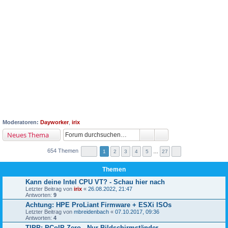
Moderatoren:
Dayworker
,
irix
Neues Thema
654 Themen
1
2
3
4
5
…
27
Themen
Kann deine Intel CPU VT? - Schau hier nach
Letzter Beitrag von
irix
«
26.08.2022, 21:47
Antworten:
9
Achtung: HPE ProLiant Firmware + ESXi ISOs
Letzter Beitrag von
mbreidenbach
«
07.10.2017, 09:36
Antworten:
4
TIPP: PCoIP Zero - Nur Bildschirmständer