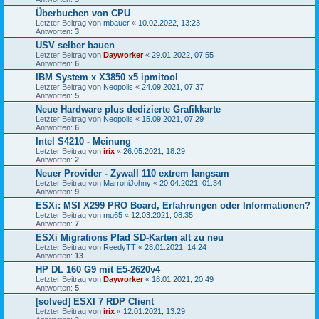
Überbuchen von CPU
Letzter Beitrag von
mbauer
«
10.02.2022, 13:23
Antworten:
3
USV selber bauen
Letzter Beitrag von
Dayworker
«
29.01.2022, 07:55
Antworten:
6
IBM System x X3850 x5 ipmitool
Letzter Beitrag von
Neopolis
«
24.09.2021, 07:37
Antworten:
5
Neue Hardware plus dedizierte Grafikkarte
Letzter Beitrag von
Neopolis
«
15.09.2021, 07:29
Antworten:
6
Intel S4210 - Meinung
Letzter Beitrag von
irix
«
26.05.2021, 18:29
Antworten:
2
Neuer Provider - Zywall 110 extrem langsam
Letzter Beitrag von
MarroniJohny
«
20.04.2021, 01:34
Antworten:
9
ESXi: MSI X299 PRO Board, Erfahrungen oder Informationen?
Letzter Beitrag von
mg65
«
12.03.2021, 08:35
Antworten:
7
ESXi Migrations Pfad SD-Karten alt zu neu
Letzter Beitrag von
ReedyTT
«
28.01.2021, 14:24
Antworten:
13
HP DL 160 G9 mit E5-2620v4
Letzter Beitrag von
Dayworker
«
18.01.2021, 20:49
Antworten:
5
[solved] ESXI 7 RDP Client
Letzter Beitrag von
irix
«
12.01.2021, 13:29