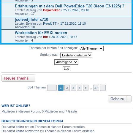
Antworten:
3
Erfahrungen mit dem Dell PowerEdge T20 (Xeon E3-1225) ?
Letzter Beitrag von
Dayworker
«
25.12.2020, 20:10
Antworten:
17
[solved] Intel x710
Letzter Beitrag von
ReedyTT
«
17.12.2020, 11:10
Antworten:
10
Workstation für ESXi nutzen
Letzter Beitrag von
irix
«
30.09.2020, 10:47
Antworten:
4
Themen der letzten Zeit anzeigen:
Sortiere nach
Neues Thema
654 Themen
1
2
3
4
5
…
27
Gehe zu
WER IST ONLINE?
Mitglieder in diesem Forum: 0 Mitglieder und 7 Gäste
BERECHTIGUNGEN IN DIESEM FORUM
Du darfst
keine
neuen Themen in diesem Forum erstellen.
Du darfst
keine
Antworten zu Themen in diesem Forum erstellen.